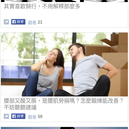
其實喜歡騎行，不用解釋那麼多
21
觀看
腰部又酸又脹，是腰肌勞損嗎？怎麼鍛煉能改善？
不妨聽聽建議
59
觀看