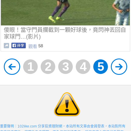
傻眼！當守門員攔截到一顆好球後，竟閃神丟回自
家球門…(影片)
58
觀看
1
2
3
4
5
重要聲明：102like.com 分享投資理財網，本站所有文章由會員發表，本站對所有