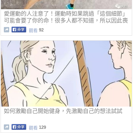
愛運動的人注意了！運動時如果跳過「這個細節」
可能會要了你的命！很多人都不知道，所以因此喪
命...你千萬要知道阿！
92
觀看
如何激勵自己開始健身，先激勵自己的想法試試
129
觀看