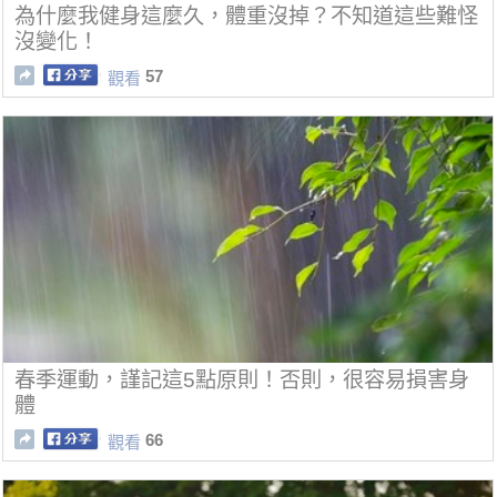
為什麼我健身這麼久，體重沒掉？不知道這些難怪
沒變化！
57
觀看
春季運動，謹記這5點原則！否則，很容易損害身
體
66
觀看