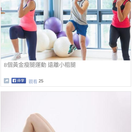
8個黃金瘦腿運動 遠離小粗腿
25
觀看