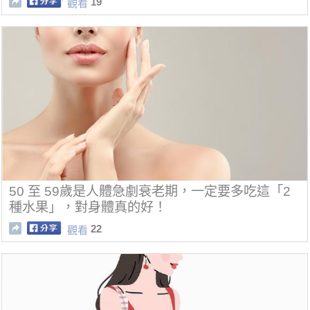
19
觀看
50 至 59歲是人體急劇衰老期，一定要多吃這「2
種水果」，對身體真的好！
22
觀看