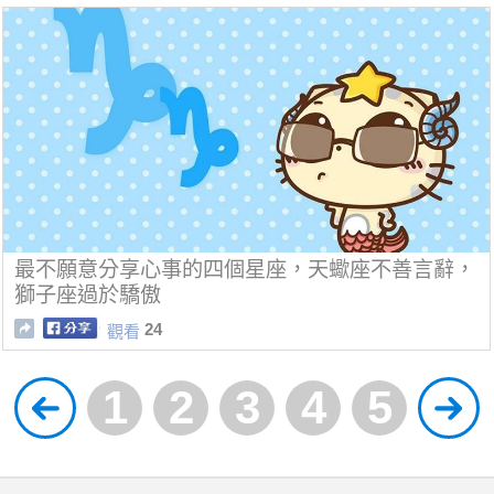
最不願意分享心事的四個星座，天蠍座不善言辭，
獅子座過於驕傲
24
觀看
1
2
3
4
5