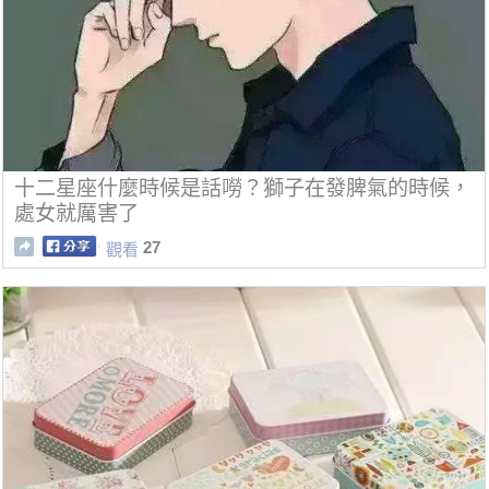
十二星座什麼時候是話嘮？獅子在發脾氣的時候，
處女就厲害了
27
觀看