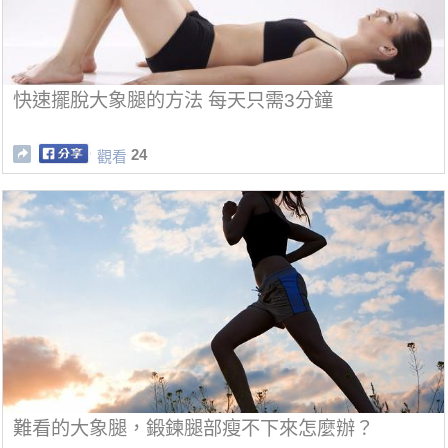
快速擺脫大象腿的方法 每天只需3分鐘
24
觀看
難看的大象腿，鍛鍊腿部瘦不下來怎麼辦？