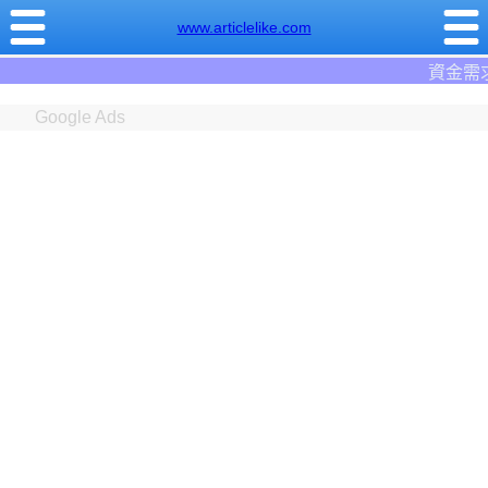
www.articlelike.com
資金需求者免費註冊:9597
借錢網
。
Google Ads