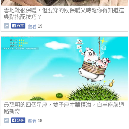
雪地靴很保暖，但要穿的既保暖又時髦你得知道這
幾點搭配技巧？
19
觀看
最聰明的四個星座，雙子座才華橫溢，白羊座腦迴
路新奇
18
觀看