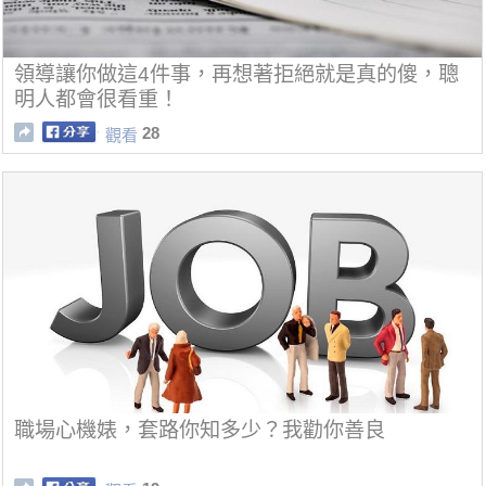
領導讓你做這4件事，再想著拒絕就是真的傻，聰
明人都會很看重！
28
觀看
職場心機婊，套路你知多少？我勸你善良