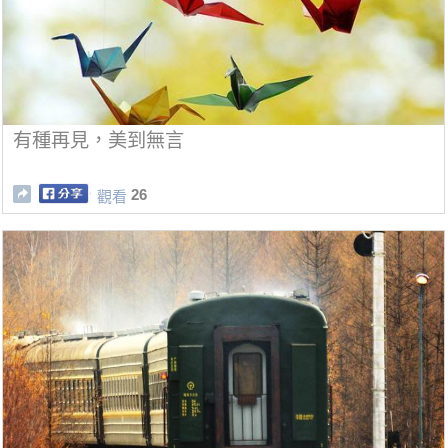
有種再見，美到無言
26
觀看