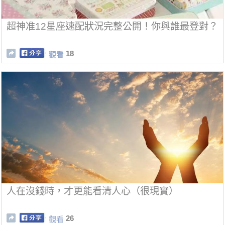
超神准12星座速配狀況完整公開！你與誰最登對？
18
觀看
人在沒錢時，才更能看清人心（很現實）
26
觀看