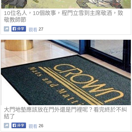
10位名人，10個故事，程門立雪到主席敬酒，致
敬教師節
27
觀看
大門地墊應該放在門外還是門裡呢？看完終於不糾
結了
26
觀看