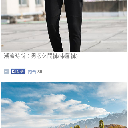
潮流時尚：男版休閒褲(束腳褲)
36
觀看