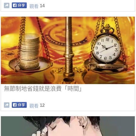
14
觀看
無節制地省錢就是浪費「時間」
12
觀看