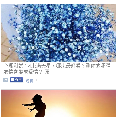
心理測試：4束滿天星，哪束最好看？測你的哪種
友情會變成愛情？ 原
30
觀看