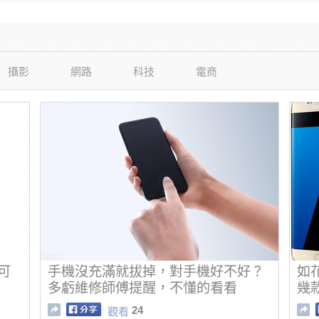
攝影
網路
科技
電商
鐘可
手機沒充滿就拔掉，對手機好不好？
如
多虧維修師傅提醒，不懂的看看
幾
24
觀看