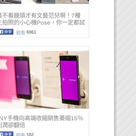
裝不看鏡頭才有文藝范兒啊！7種
生拍照的小心機Pose，你一定都試
～
6061
觀看
ONY手機向高端收縮銷售萎縮15％
利潤卻翻倍
182
觀看