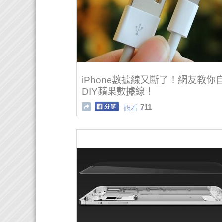
iPhone數據線又斷了！網友教你
DIY蘋果數據線！
711
觀看