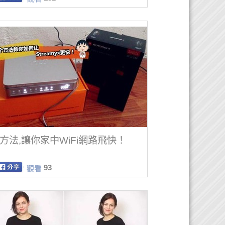
個方法,讓你家中WiFi網路飛快！
93
觀看