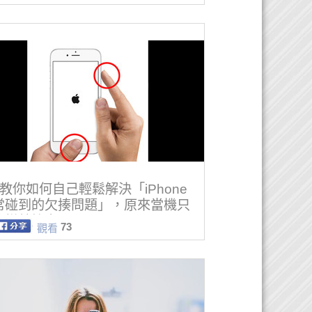
個教你如何自己輕鬆解決「iPhone
常碰到的欠揍問題」，原來當機只
這樣就搞定了！
73
觀看