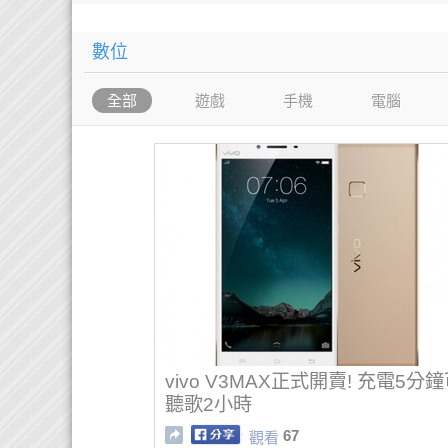
數位
全部
遊戲
手機
電腦
vivo V3MAX正式開賣! 充電5分
聽歌2小時
67
觀看