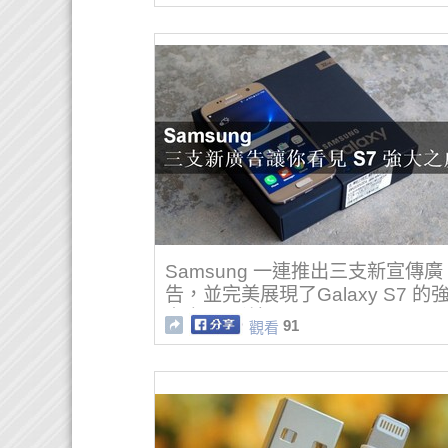
Samsung 一連推出三支新宣傳廣
告，並完美展現了Galaxy S7 的
之處！(影片)
91
觀看