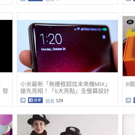
這
小米最新「無邊框超炫未來機MIX」
8
」發
搶先亮相！「5大亮點」全螢幕設計
影
神超越iPhone 7！(影片)
129
觀看