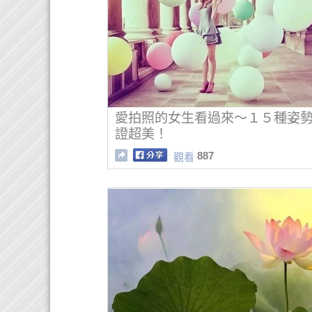
愛拍照的女生看過來～１５種姿
證超美！
887
觀看