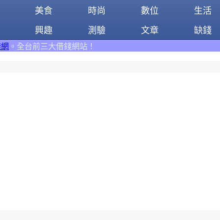
美食
時尚
數位
生活
興趣
測驗
文章
缺錢
錢網站！