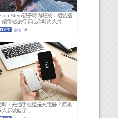
ssica Stein親子時尚秘技：裙裝搭
，讓每站旅行都成為時尚大片
18
觀看
電時，先插手機還是充電器？原來
多人都做錯了…