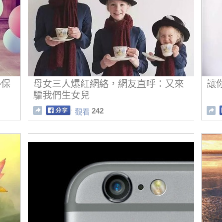
勢保
母女三人爆紅網絡，網友直呼：又來
讓
騙我們生女兒
242
觀看