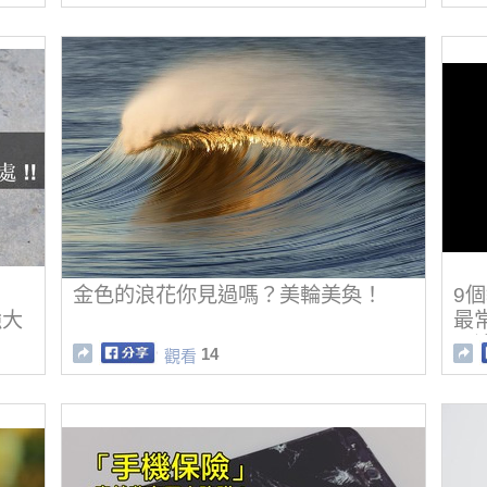
金色的浪花你見過嗎？美輪美奐！
9
強大
最
要
14
觀看