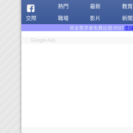
熱門
最新
教育
交際
職場
影片
新聞
資金需求者免費註冊:9597
借錢網
。全台前三大借
Google Ads