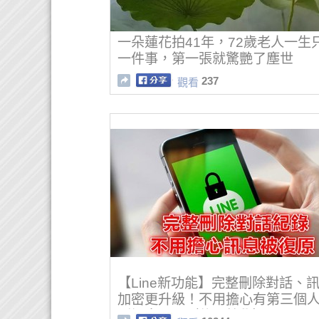
一朵蓮花拍41年，72歲老人一生
一件事，第一張就驚艷了塵世
237
觀看
【Line新功能】完整刪除對話、
加密更升級！不用擔心有第三個
到訊息了！（使用教學）