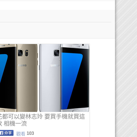
花都可以變林志玲 要買手機就買這
款 相機一流
103
觀看