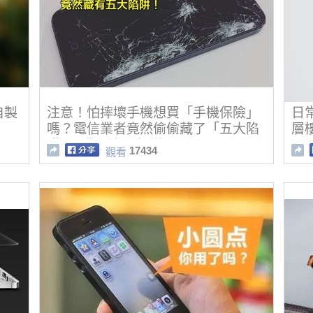
自製
注意！怕摔壞手機想買「手機保險」
日
嗎？電信業者竟然偷偷藏了「五大陷
層
阱」...你一定要知道啊！
17434
觀看