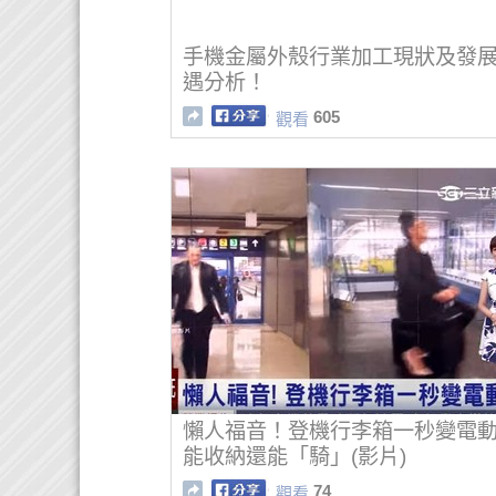
手機金屬外殼行業加工現狀及發
遇分析！
605
觀看
懶人福音！登機行李箱一秒變電
能收納還能「騎」(影片)
74
觀看