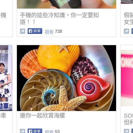
展機
手機的這些冷知識，你一定要知
假
道！！
女
過
738
觀看
動車
邀你一起欣賞海螺
S
但
53
觀看