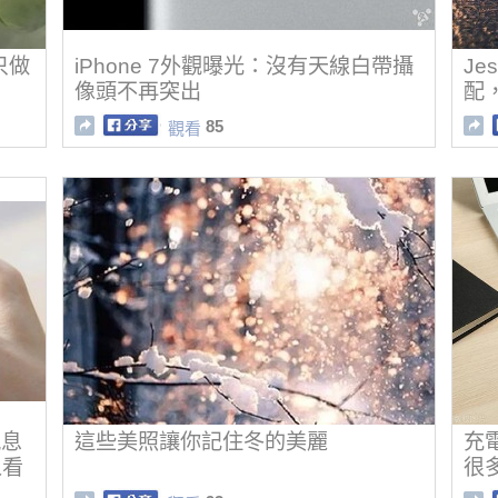
只做
iPhone 7外觀曝光：沒有天線白帶攝
Je
像頭不再突出
配
85
觀看
訊息
這些美照讓你記住冬的美麗
充
人看
很