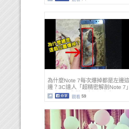
為什麼Note 7每次爆掉都是左邊
邊？3C達人「超精密解剖Note 7
現我們大家對電池都誤會大了！(
59
觀看
片)