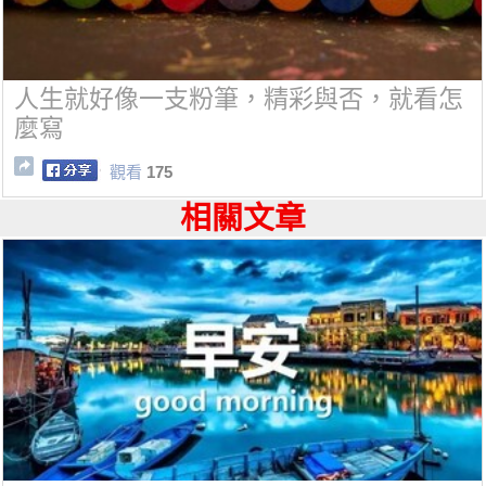
人生就好像一支粉筆，精彩與否，就看怎
麼寫
觀看
175
相關文章