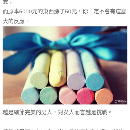
受；
而原本5000元的東西漲了50元，你一定不會有這麼
大的反應。
越是細節完美的男人，對女人而言越是挑戰。