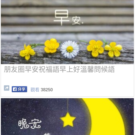
朋友圈早安祝福語早上好溫馨問候語
觀看
38250