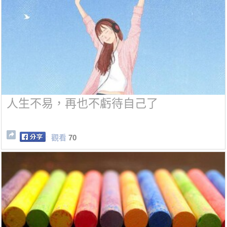
人生不易，再也不虧待自己了
觀看
70