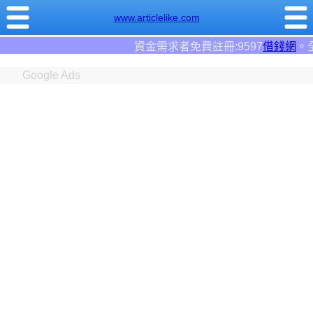
www.articlelike.com
資金需求者免費註冊:9597
借錢網
。全台前三大借錢網站
Google Ads