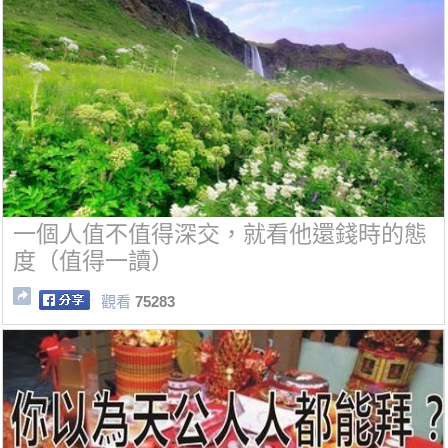
一個人值不值得深交，就看他還錢時的態
度（值得一讀）
觀看
75283