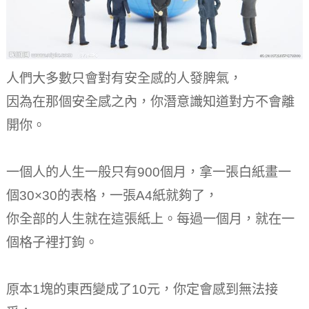
人們大多數只會對有安全感的人發脾氣，
因為在那個安全感之內，你潛意識知道對方不會離
開你。
一個人的人生一般只有900個月，拿一張白紙畫一
個30×30的表格，一張A4紙就夠了，
你全部的人生就在這張紙上。
每過一個月，就在一
個格子裡打鉤。
原本1塊的東西變成了10元，你定會感到無法接