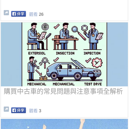
觀看
26
購買中古車的常見問題與注意事項全解析
觀看
3