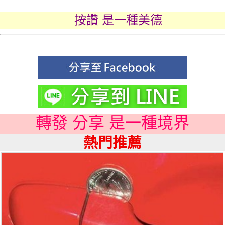
按讚 是一種美德
轉發 分享 是一種境界
熱門推薦