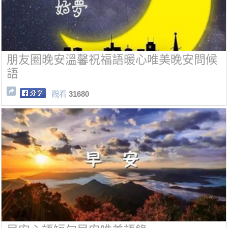
朋友圈晚安溫馨祝福語暖心唯美晚安問候
語
觀看
31680