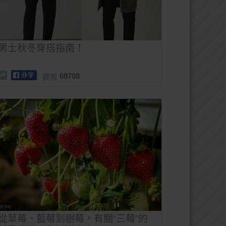
男士秋冬穿搭指南！
68708
觀看
從草莓、藍莓到樹莓，有關“三莓”的