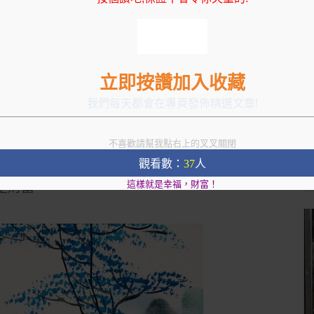
立即按讚加入收藏
要健康，就擁有了最大的財富；
我們每天都會在專頁發佈精選文章!
別人爭名奪利；
不喜歡請幫我點右上的叉叉關閉
觀看數：
37
人
這樣就是幸福，財富！
是財富。