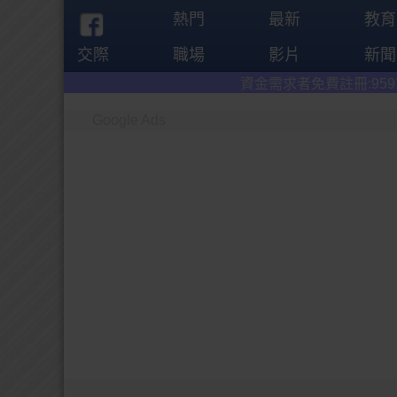
熱門
最新
教育
交際
職場
影片
新聞
資金需求者免費註冊:9597
借錢網
。全台前
Google Ads