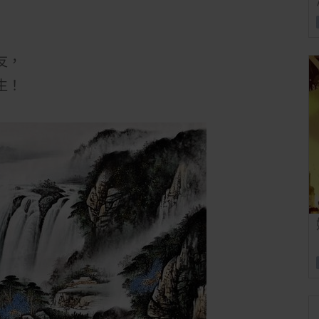
友，
生！