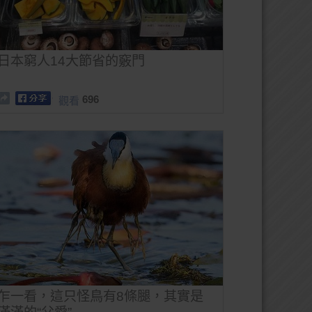
日本窮人14大節省的竅門
696
觀看
乍一看，這只怪鳥有8條腿，其實是