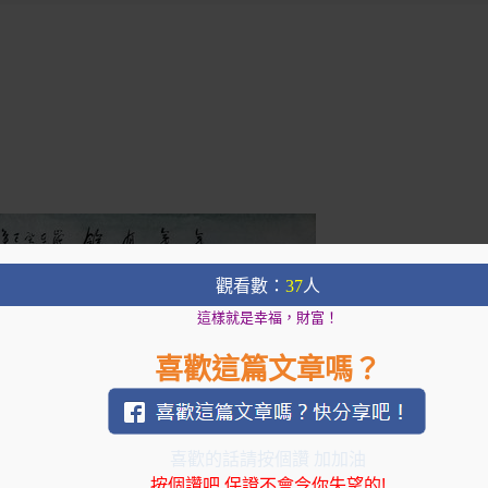
觀看數：
37
人
這樣就是幸福，財富！
喜歡這篇文章嗎？
喜歡的話請按個讚 加加油
按個讚吧,保證不會令你失望的!