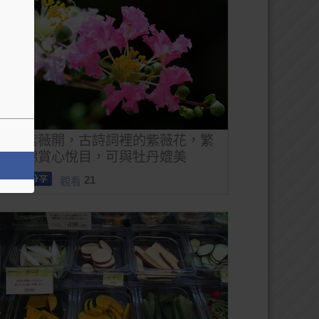
一樹紫薇開，古詩詞裡的紫薇花，繁
花似錦賞心悅目，可與牡丹媲美
21
觀看