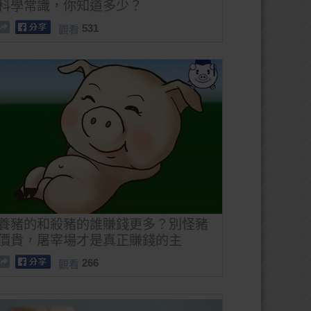
科學常識，你知道多少？
531
觀看
養豬的和殺豬的誰賺錢更多？別怪豬
價貴，屠宰場才是真正賺錢的主
266
觀看