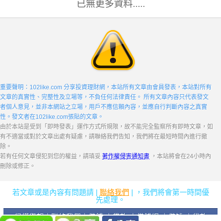
已無更多資料.....
重要聲明：102like.com 分享投資理財網，本站所有文章由會員發表，本站對所有
文章的真實性、完整性及立場等，不負任何法律責任。 所有文章內容只代表發文
者個人意見，並非本網站之立場，用戶不應信賴內容，並應自行判斷內容之真實
性。發文者在102like.com張貼的文章。
由於本站是受到「即時發表」運作方式所規限，故不能完全監察所有即時文章，如
有不適當或對於文章出處有疑慮，請聯絡我們告知，我們將在最短時間內進行撤
除。
若有任何文章侵犯到您的權益，請瑱妥
著作權侵害通知書
，本站將會在24小時內
刪除或修正。
若文章或是內容有問題請 |
聯絡我們
| ，我們將會第一時間優
先處理。
侵權舉報
｜
聯絡我們
｜
借錢
｜
貸款
｜
借錢網
｜
借钱
｜
贷款