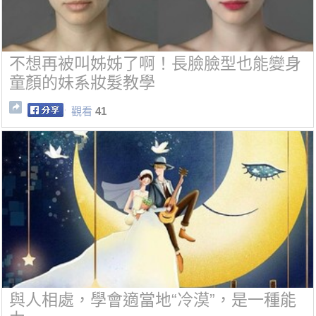
不想再被叫姊姊了啊！長臉臉型也能變身
童顏的妹系妝髮教學
觀看
41
與人相處，學會適當地“冷漠”，是一種能