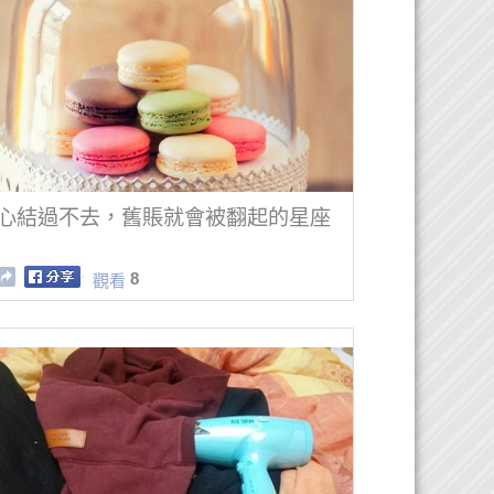
心結過不去，舊賬就會被翻起的星座
8
觀看