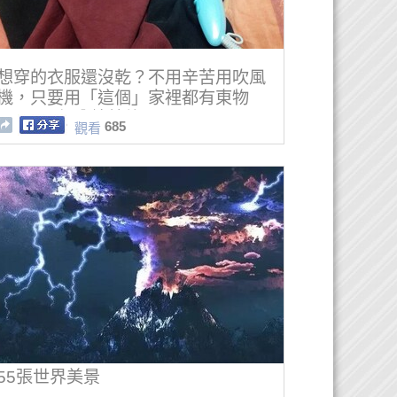
想穿的衣服還沒乾？不用辛苦用吹風
機，只要用「這個」家裡都有東物
品，不到1分鐘就乾了！
685
觀看
55張世界美景