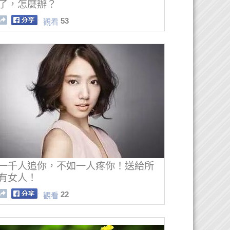
了，怎麼辦？
53
觀看
一千人追你，不如一人疼你！送給所
有女人！
22
觀看