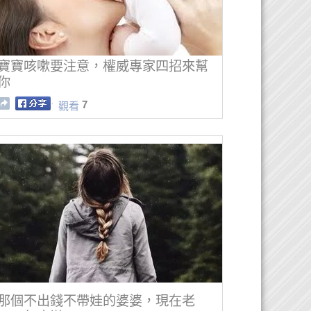
寶寶咳嗽要注意，權威專家四招來幫
你
7
觀看
那個不出錢不帶娃的婆婆，現在老