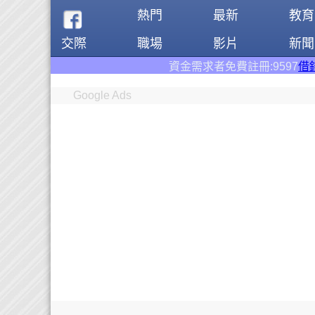
熱門
最新
教育
交際
職場
影片
新聞
資金需求者免費註冊:9597
借錢網
。全台前三大
Google Ads