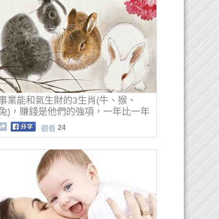
事業能和氣生財的3生肖(牛、猴、
兔)，賺錢是他們的強項，一年比一年
有錢花
24
觀看