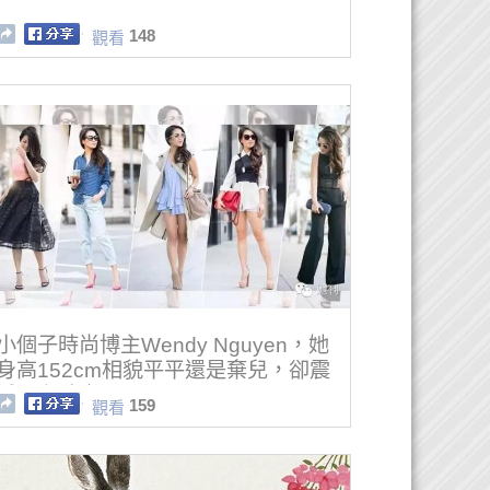
148
觀看
小個子時尚博主Wendy Nguyen，她
身高152cm相貌平平還是棄兒，卻震
撼長腿時尚圈
159
觀看