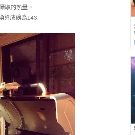
該攝取的熱量。
算成磅為143.