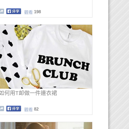
198
觀看
如何用T卹做一件連衣裙
82
觀看