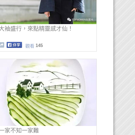
大袖盛行，來點精靈感才仙！
145
觀看
一家不知一家難