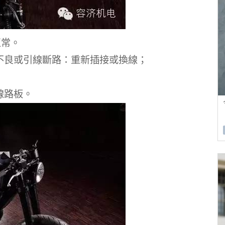
正常。
不良或引線斷路：重新插接或換線；
線路板。