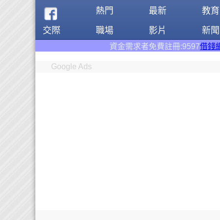
熱門
最新
教育
交際
職場
影片
新聞
資金需求者免費註冊:9597
借錢網
。全台前三大借
Google Ads