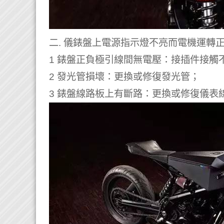
二. 儀錶盤上電源指示燈不亮而電機運轉
1 錶盤正負極引線間無電壓：接插件接觸
2 發光管損壞：更換或修復發光管；
3 錶盤線路板上有斷路：更換或修復儀表