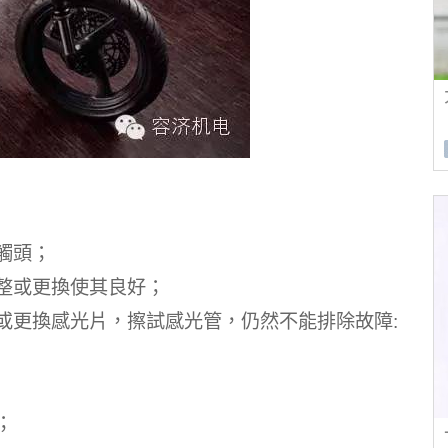
觸頭；
調整或更換使其良好；
洗或更換感光片，擦試感光管，仍然不能排除故障:
；