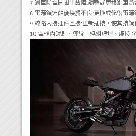
7 剎車斷電開關出故障:調整或更換剎車斷
8 電源鎖燒蝕後接觸不良:更換或修復電源
9 線路內接插件虛接:重新插接，使其接觸
10 電機內碳刷、導線、繞組虛焊、虛接: