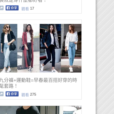
長就是穿什麼都好看！
17
觀看
九分褲+運動鞋=早春最百搭好穿的時
髦套路！
275
觀看