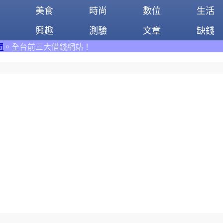
美食
時尚
數位
生活
興趣
測驗
文章
缺錢
錢網站！