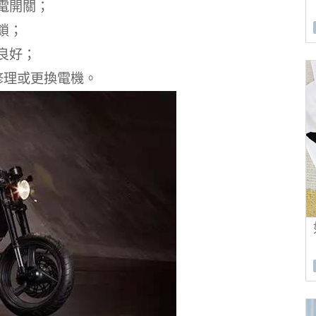
電開關；
鎖；
良好；
修理或更換電機。