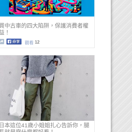
買中古車的四大陷阱，保護消費者權
益！
12
觀看
日本這位41歲小姐姐扎心告訴你，腿