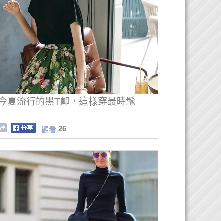
今夏流行的黑T卹，這樣穿最時髦
26
觀看