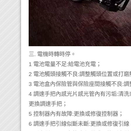
三. 電機時轉時停。
1 電池電量不足:給電池充電；
2 電池觸頭接觸不良:調整觸頭位置或打磨
3 電池盒內保險管與保險座間接觸不良:
4 調速手把內感光片感光管內有污垢:清
更換調速手把；
5 控制器內有故障:更換或修復控制器；
6 調速手把引線似斷未斷:更換或修復引線