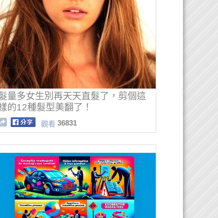
髮量多女生別再天天直髮了，剪個這
樣的12種髮型美翻了！
36831
觀看