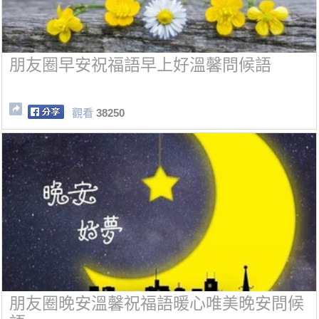
朋友圈早安祝福語早上好溫馨問候語
觀看
38250
朋友圈晚安溫馨祝福語暖心唯美晚安問候