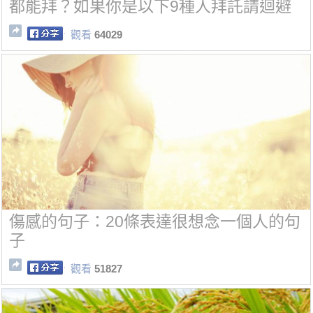
都能拜？如果你是以下9種人拜託請迴避
觀看
64029
傷感的句子：20條表達很想念一個人的句
子
觀看
51827