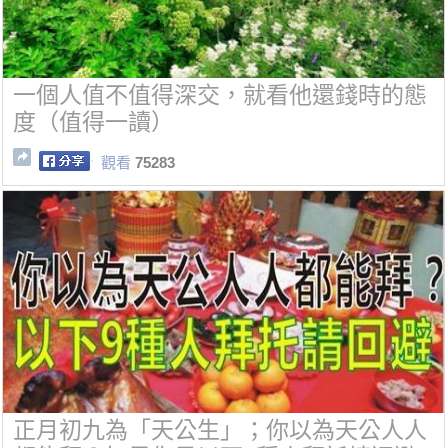
一個人值不值得深交，就看他還錢時的態
度（值得一讀）
觀看
75283
正月初九為「天公生」；你以為天公人人