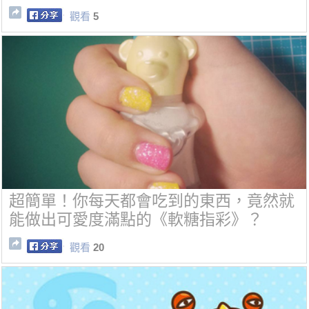
觀看
5
超簡單！你每天都會吃到的東西，竟然就
能做出可愛度滿點的《軟糖指彩》？
觀看
20