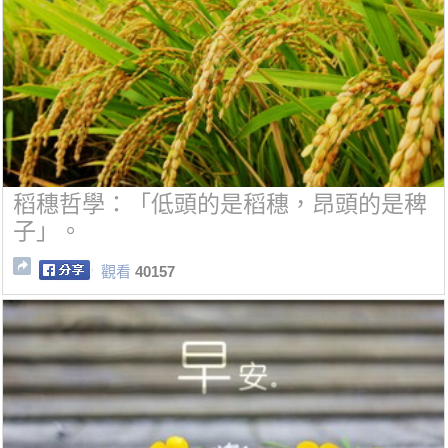
稻穗哲學：「低頭的是稻穗，昂頭的是稗
子」。
觀看
40157