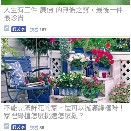
人生有三件“廉價”的無價之寶，最後一件
最珍貴
觀看
167
不能開滿鮮花的家，還可以擺滿綠植呀！
家裡綠植怎麼挑選怎麼擺？
觀看
39