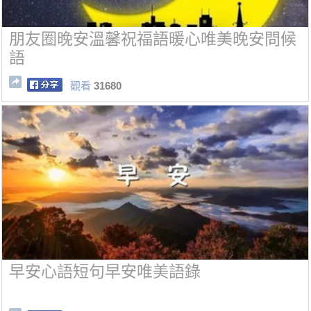
朋友圈晚安溫馨祝福語暖心唯美晚安問候
語
觀看
31680
早安心語短句早安唯美語錄