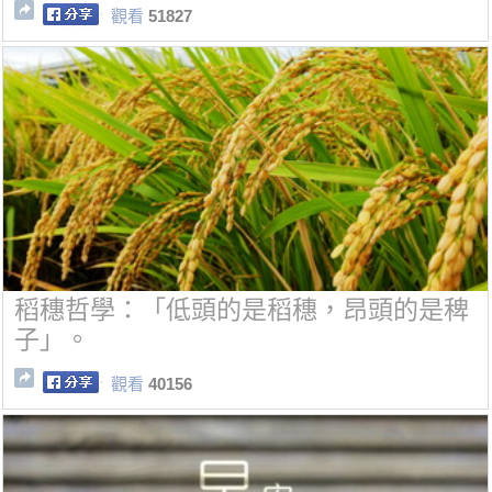
觀看
51827
稻穗哲學：「低頭的是稻穗，昂頭的是稗
子」。
觀看
40156