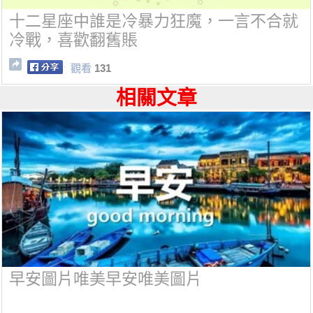
十二星座中誰是冷暴力狂魔，一言不合就
冷戰，喜歡翻舊賬
觀看
131
相關文章
早安圖片唯美早安唯美圖片