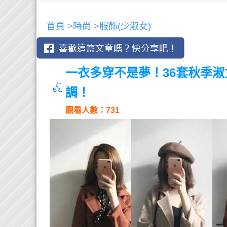
首頁
>
時尚
>
服飾(少淑女)
一衣多穿不是夢！36套秋季
調！
觀看人數：731