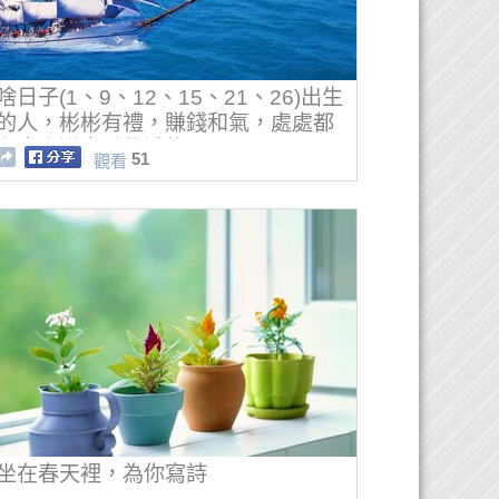
啥日子(1、9、12、15、21、26)出生
的人，彬彬有禮，賺錢和氣，處處都
有貴人送來愛的禮物
51
觀看
坐在春天裡，為你寫詩