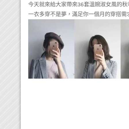
今天就來給大家帶來36套溫婉淑女風的秋
一衣多穿不是夢，滿足你一個月的穿搭需