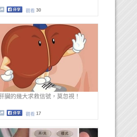
30
觀看
肝臟的幾大求救信號，莫忽視！
17
觀看