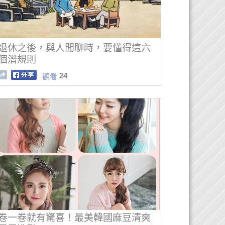
退休之後，與人閒聊時，要懂得這六
個潛規則
24
觀看
卷一卷就有驚喜！最美韓國麻豆清爽