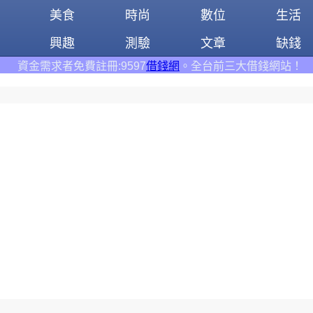
美食
時尚
數位
生活
興趣
測驗
文章
缺錢
:9597
借錢網
。全台前三大借錢網站！