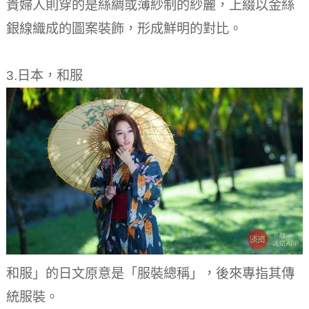
貴婦人則穿的是絲綢或薄紗制的紗麗，上綴以金絲
銀線織成的圖案裝飾，形成鮮明的對比。
3.日本，和服
和服」的日文原意是「服裝總稱」，後來專指其傳
統服裝。