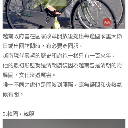
越南政府曾在國家改革開放後提出每逢國家重大節
日或出國訪問時，有必要穿國服。
越南現代奧黛的歷史和旗袍一樣只有一百來年，
他的最初形態就是清朝旗裝因為越南曾是清朝的附
屬國，文化滲透厲害。
唯一不同之處也是開衩到腰際，毫無疑問和炎熱氣
候有關。
5.韓國，韓服