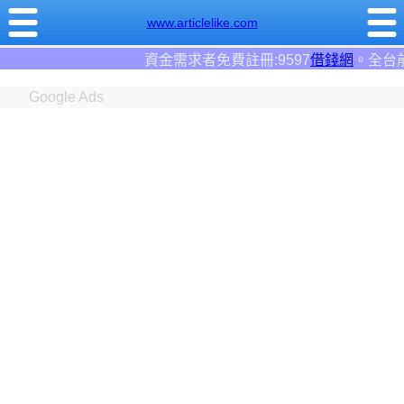
www.articlelike.com
需求者免費註冊:9597
借錢網
。全台前三大借錢網站！
Google Ads