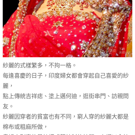
紗麗的式樣繁多，不拘一格。
每逢喜慶的日子，印度婦女都會穿起自己喜愛的紗
麗，
點上傳統吉祥痣、塗上邁何迪，逛街串門、訪親問
友。
紗麗因穿者的貧富也有不同，窮人穿的紗麗大都是
棉布或粗麻所做，