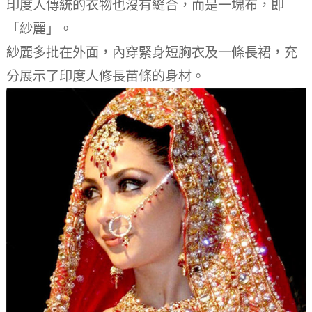
印度人傳統的衣物也沒有縫合，而是一塊布，即
「紗麗」。
紗麗多批在外面，內穿緊身短胸衣及一條長裙，充
分展示了印度人修長苗條的身材。