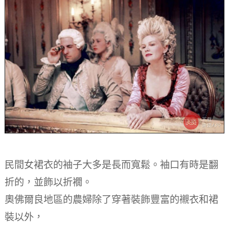
民間女裙衣的袖子大多是長而寬鬆。袖口有時是翻
折的，並飾以折襉。
奧佛爾良地區的農婦除了穿著裝飾豐富的襯衣和裙
裝以外，