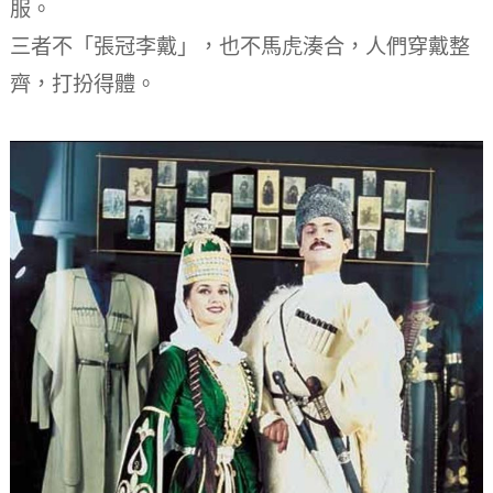
服。
三者不「張冠李戴」，也不馬虎湊合，人們穿戴整
齊，打扮得體。