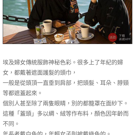
埃及婦女傳統服飾神秘色彩。很多上了年紀的婦
女，都戴著遮面護髮的頭巾，
一般是從頭頂一直垂到肩部，把頭髮、耳朵、脖頸
等都遮蓋起來。
個別人甚至除了兩隻眼睛，別的都籠罩在面紗下。
這種「蓋頭」多以綢、絨等作布料，顏色因年齡而
不同。
年長者戴白色的，年輕女子則披戴綠色的。