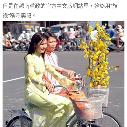
但是在越南黨政的官方中文版網站里，始終用"旗
袍"稱呼奧黛。