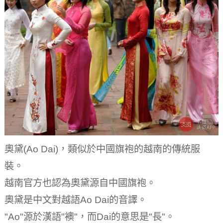
奧黛(Ao Dai)，類似於中國旗袍的越南的傳統服
裝。
越南官方也認為奧黛源自中國旗袍。
奧黛是中文對越語Ao Dai的音譯。
"Ao"源於漢語"襖"，而Dai的意思是"長"。