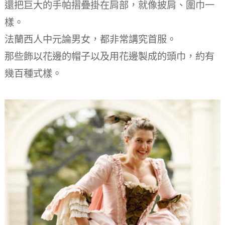
還把巨大的手帕摺疊掛在肩部，就像披肩、圍巾一
樣。
法蘭西人中元論男女，都非常講究首服。
那些飾以花邊的帽子以及用花邊製成的頭巾，約有
幾百種式樣。