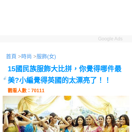
Google Ads
首頁
>
時尚
>
服飾(女)
15國民族服飾大比拼，你覺得哪件最
美?小編覺得英國的太漂亮了！！
觀看人數：70111