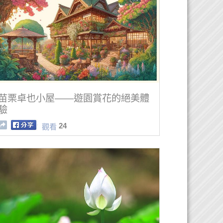
苗栗卓也小屋——遊園賞花的絕美體
驗
24
觀看