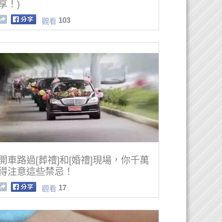
享！)
103
觀看
開車路過[葬禮]和[婚禮]現場，你千萬
得注意這些禁忌！
17
觀看