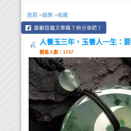
首頁
>
娛樂
>
收藏
人養玉三年，玉養人一生：要
觀看人數：1747