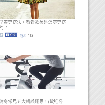
早春穿搭法，看看歐美是怎麼穿搭
的？
412
觀看
健身常見五大錯誤迷思！(歡迎分