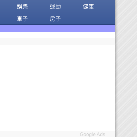
娛樂
運動
健康
車子
房子
資金需求者免費註
Google Ads