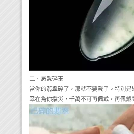
二、忌戴碎玉
當你的翡翠碎了，那就不要戴了。
特別是
翠在為你擋災，千萬不可再佩戴，再佩戴