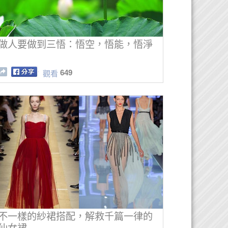
做人要做到三悟：悟空，悟能，悟淨
649
觀看
不一樣的紗裙搭配，解救千篇一律的