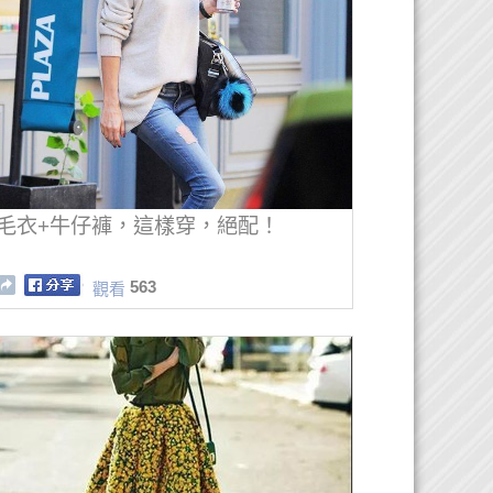
毛衣+牛仔褲，這樣穿，絕配！
563
觀看