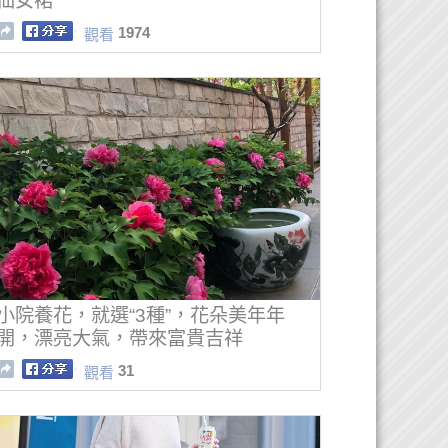
仙女裙
1974
觀看
小院養花，就選“3種”，花朵美年年
開，漂亮大氣，帶來富貴吉祥
31
觀看