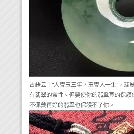
古語云：“人養玉三年，玉養人一生”，翡
有翡翠的靈性。
但要使你的翡翠真的保護
不佩戴再好的翡翠也保護不了你。