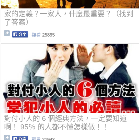
家的定義？一家人，什麼最重要？（找到
了答案）
觀看
25895
對付小人的 6 個經典方法，一定要知道
啊！ 95％ 的人都不懂怎樣做！！
觀看
21943