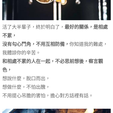
活了大半輩子，
終於明白了，
最好的關係，是相處
不累，
沒有勾心鬥角，不用互相防備，
你知道我的難處，
我體諒你的辛苦。
和相處不累的人在一起，
不必思前想後，察言觀
色，
想說什麼，脫口而出，
想做什麼，不怕出醜，
不用提心吊膽的害怕，
擔心對方話裡有話。