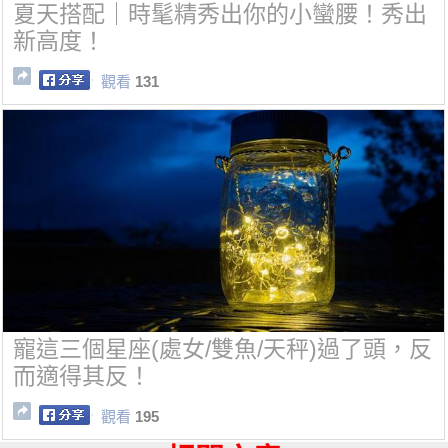
夏天搭配｜時髦精秀出你的小蠻腰！秀出
新高度！
觀看
131
寵這三個星座(處女/雙魚/天秤)過了頭，反
而適得其反！
觀看
195