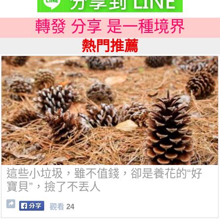
轉發 分享 是一種境界
熱門推薦
這些小垃圾，雖不值錢，卻是養花的“好
寶貝”，撿了不丟人
觀看
24