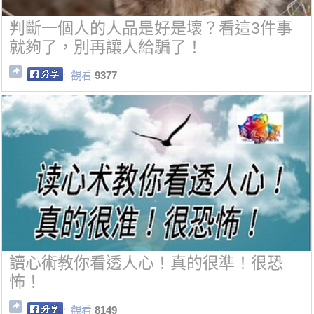
判斷一個人的人品是好是壞？看這3件事
就夠了，別再讓人給騙了！
觀看
9377
讀心術教你看透人心！真的很準！很恐
怖！
觀看
8149