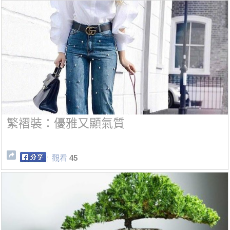
繁褶裝：優雅又顯氣質
觀看
45