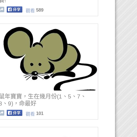
養!
589
觀看
鼠年寶寶，生在幾月份(1、5、7、
8、9)，命最好
101
觀看