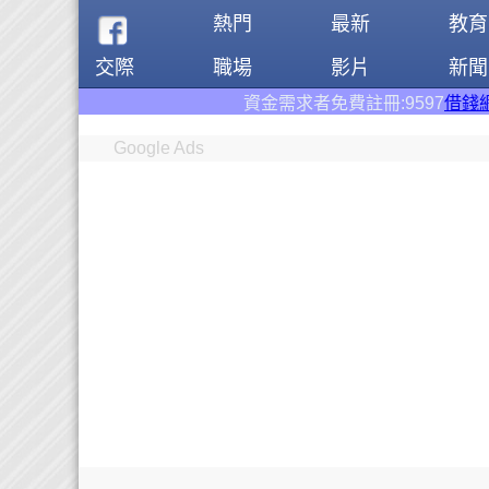
熱門
最新
教育
交際
職場
影片
新聞
資金需求者免費註冊:9597
借錢網
。全台前三大借
Google Ads