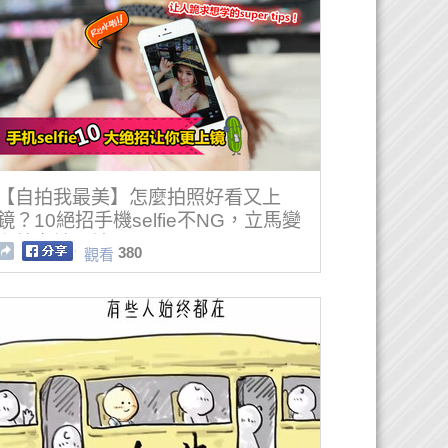
【自拍我最美】怎麼拍照好看又上
鏡？10絕招手機selfie不NG，立馬變
上鏡女神男神！
380
觀看