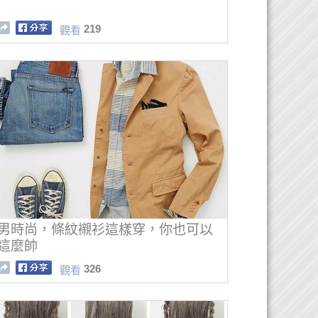
219
觀看
男時尚，條紋襯衫這樣穿，你也可以
這麼帥
326
觀看