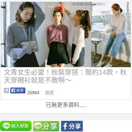
文青女生必愛！秋裝穿搭：簡約14款，秋
天穿襯衫就是不敗啊～
25984
觀看
已無更多資料.....