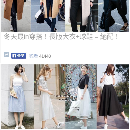
冬天最in穿搭！長版大衣+球鞋 = 絕配！
觀看
41440