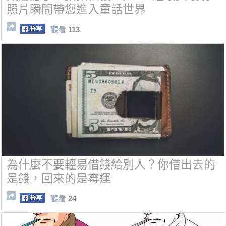
照片瞬間帶您進入童話世界
觀看
113
為什麼不要輕易借錢給別人？你借出去的
是錢，回來的是霉運
觀看
24