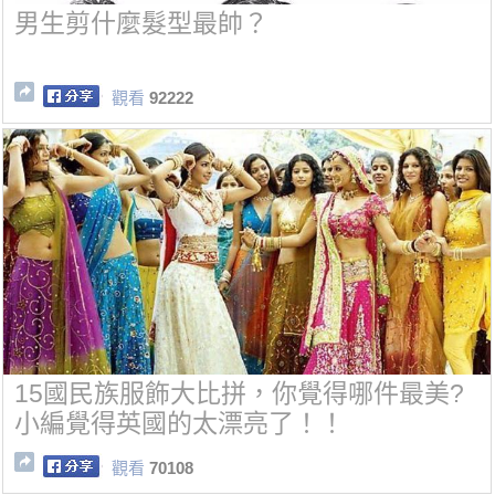
男生剪什麼髮型最帥？
觀看
92222
15國民族服飾大比拼，你覺得哪件最美?
小編覺得英國的太漂亮了！！
觀看
70108