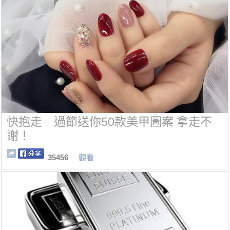
快抱走｜過節送你50款美甲圖案 拿走不
謝！
35456
觀看