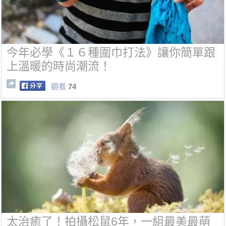
今年必學《１６種圍巾打法》讓你簡單跟
上溫暖的時尚潮流！
觀看
74
太治癒了！拍攝松鼠6年，一組最美最萌