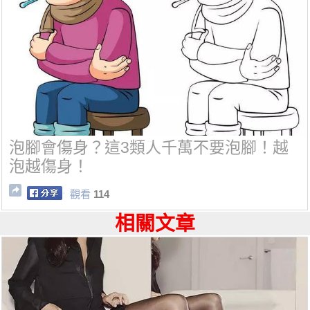
泡腳會傷身？這3類人千萬不要泡腳！越
泡越傷身！
觀看
114
相關文章