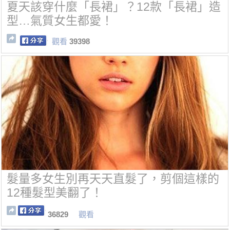
夏天該穿什麼「長裙」？12款「長裙」造
型…氣質女生都愛！
觀看
39398
髮量多女生別再天天直髮了，剪個這樣的
12種髮型美翻了！
36829
觀看