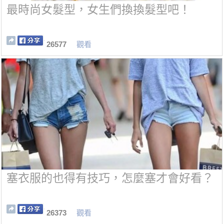
最時尚女髮型，女生們換換髮型吧！
26577
觀看
塞衣服的也得有技巧，怎麼塞才會好看？
26373
觀看