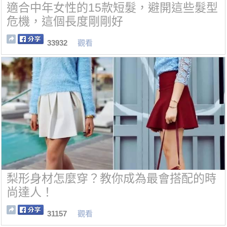
適合中年女性的15款短髮，避開這些髮型
危機，這個長度剛剛好
33932
觀看
梨形身材怎麼穿？教你成為最會搭配的時
尚達人！
31157
觀看