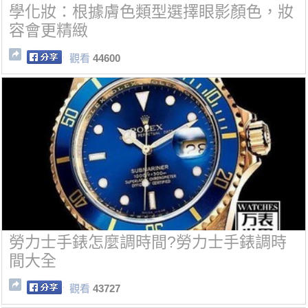
學化妝：根據膚色類型選擇眼影顏色，妝
容會更精緻
觀看
44600
勞力士手錶怎麼調時間?勞力士手錶調時
間大全
觀看
43727