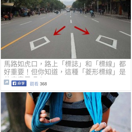
馬路如虎口，路上「標誌」和「標線」都
好重要！但你知道，這種「菱形標線」是
什麼意思嗎？
觀看
368