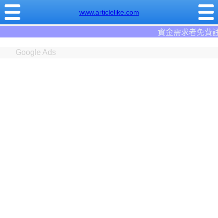
www.articlelike.com
資金需求者免費註冊:9597
借錢網
。全台前
Google Ads