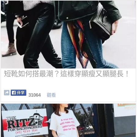
短靴如何搭最潮？這樣穿顯瘦又顯腿長！
31064
觀看