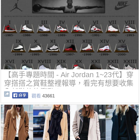
【高手專題時間 - Air Jordan 1~23代】穿
穿搭搭之賞鞋整裡報導，看完有想要收集
全部鞋款的衝動！
觀看
43661