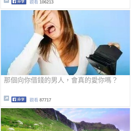
觀看
106213
那個向你借錢的男人，會真的愛你嗎？
觀看
87717