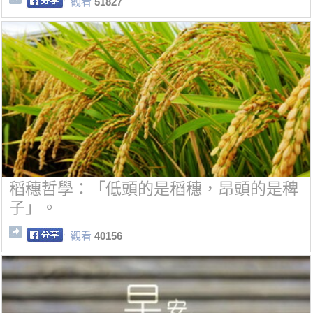
觀看
51827
稻穗哲學：「低頭的是稻穗，昂頭的是稗
子」。
觀看
40156