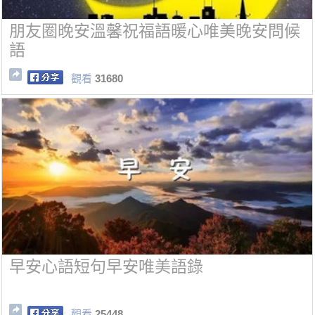
朋友圈晚安溫馨祝福語暖心唯美晚安問候
語
觀看
31680
早安心語短句早安唯美語錄
觀看
25448