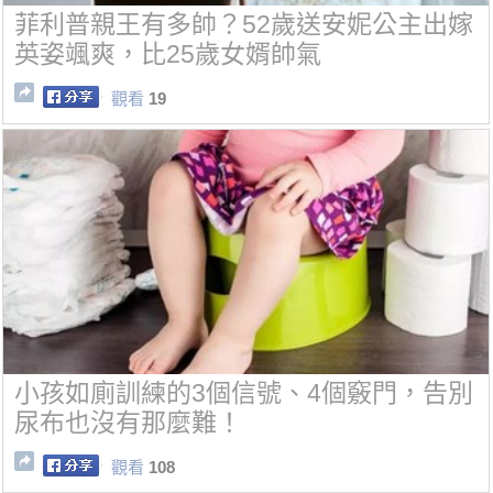
菲利普親王有多帥？52歲送安妮公主出嫁
英姿颯爽，比25歲女婿帥氣
觀看
19
小孩如廁訓練的3個信號、4個竅門，告別
尿布也沒有那麼難！
觀看
108