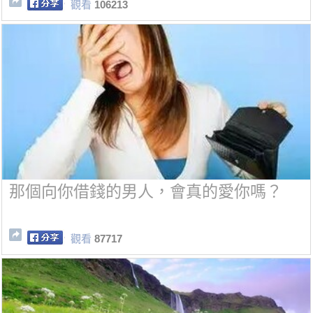
觀看
106213
那個向你借錢的男人，會真的愛你嗎？
觀看
87717