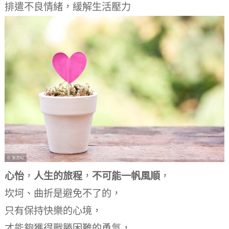
排遣不良情緒，緩解生活壓力
心怡
，
人生的旅程
，
不可能一帆風順
，
坎坷、曲折是避免不了的
，
只有保持快樂的心境
，
才能夠獲得戰勝困難的勇氣
，