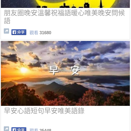
朋友圈晚安溫馨祝福語暖心唯美晚安問候
語
觀看
31680
早安心語短句早安唯美語錄
觀看
25448