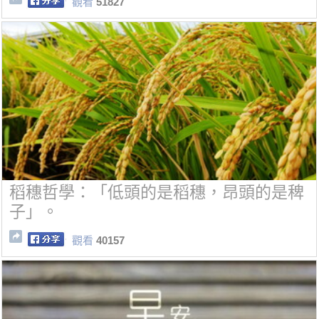
觀看
51827
稻穗哲學：「低頭的是稻穗，昂頭的是稗
子」。
觀看
40157