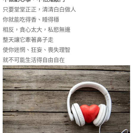
只要堂堂正正，清清白白做人
你就能吃得香、睡得穩
相反，貪心太大，私慾無邊
整天讓它牽著鼻子走
使你迷惘、狂妄、喪失理智
就不可能生活得自由自在