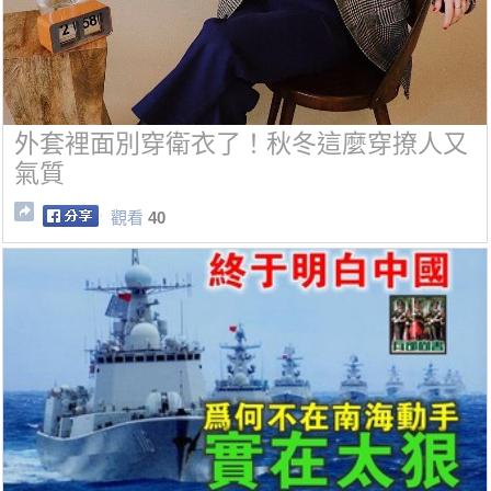
外套裡面別穿衛衣了！秋冬這麼穿撩人又
氣質
觀看
40