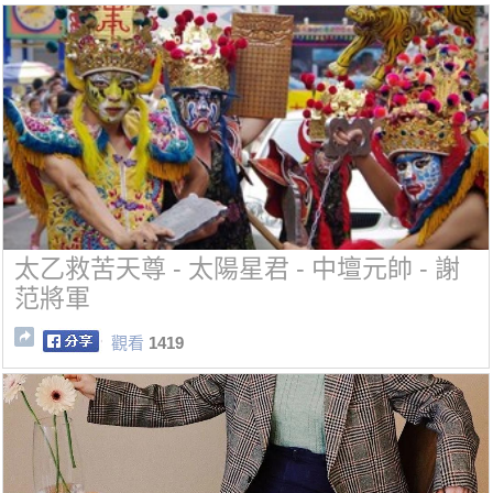
太乙救苦天尊 - 太陽星君 - 中壇元帥 - 謝
范將軍
觀看
1419