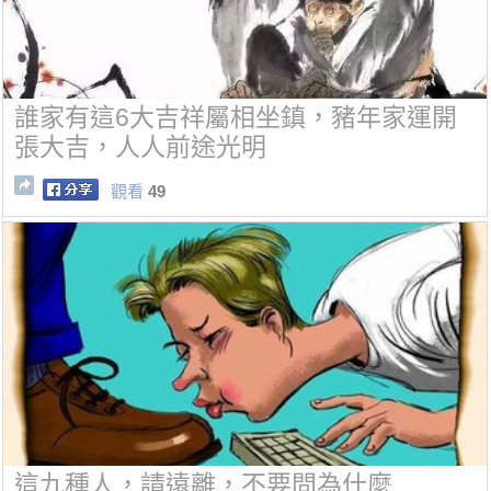
誰家有這6大吉祥屬相坐鎮，豬年家運開
張大吉，人人前途光明
觀看
49
這九種人，請遠離，不要問為什麼