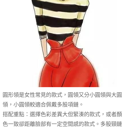
圓形領是女性常見的款式，圓領又分小圓領與大圓
領，小圓領較適合佩戴多股項鏈。
搭配重點：選擇色彩差異大但緊湊的款式，或者顏
色一致卻距離臉部有一定空間感的款式。多股頸鏈