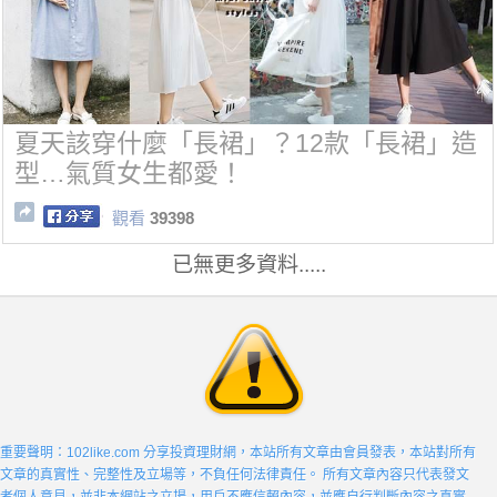
夏天該穿什麼「長裙」？12款「長裙」造
型…氣質女生都愛！
觀看
39398