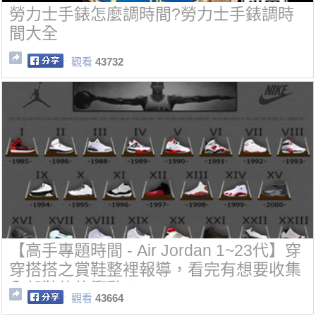
勞力士手錶怎麼調時間?勞力士手錶調時
間大全
觀看
43732
【高手專題時間 - Air Jordan 1~23代】穿
穿搭搭之賞鞋整裡報導，看完有想要收集
全部鞋款的衝動！
觀看
43664