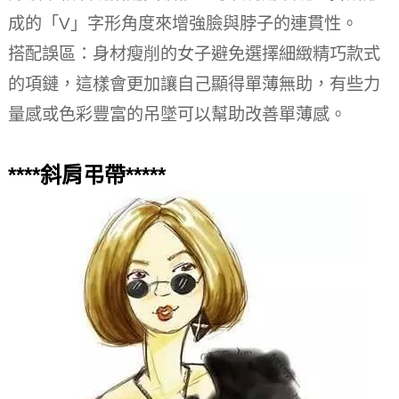
成的「V」字形角度來增強臉與脖子的連貫性。
搭配誤區：身材瘦削的女子避免選擇細緻精巧款式
的項鏈，這樣會更加讓自己顯得單薄無助，有些力
量感或色彩豐富的吊墜可以幫助改善單薄感。
****斜肩弔帶*****