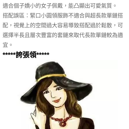
適合個子嬌小的女子佩戴，能凸顯出可愛氣質。
搭配誤區：緊口小圓領服飾不適合與超長款單鏈搭
配，視覺上的空間過大容易導致搭配過於鬆散，可
選擇半長且層次豐富的套鏈來取代長款單鏈較為適
宜。
*****誇張領*****