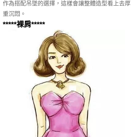
作為搭配吊墜的選擇，這樣會讓整體造型看上去厚
重沉悶。
*****裸肩*****