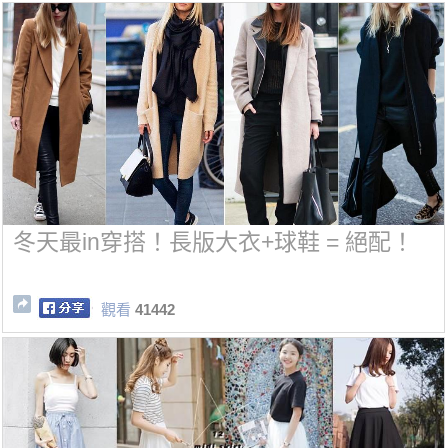
冬天最in穿搭！長版大衣+球鞋 = 絕配！
觀看
41442