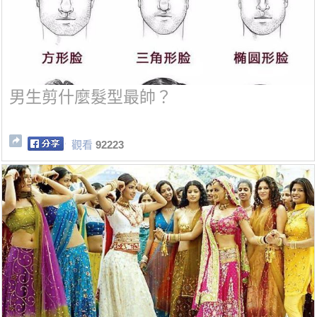
男生剪什麼髮型最帥？
觀看
92223