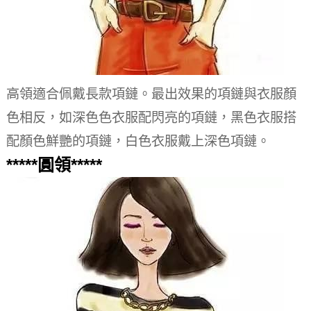
高領適合佩戴長款項鏈。最出效果的項鏈與衣服顏
色相反，如深色色衣服配閃亮的項鏈，黑色衣服搭
配顏色鮮艷的項鏈，白色衣服戴上深色項鏈。
*****圓領*****