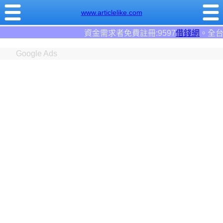
www.articlelike.com
資金需求者免費註冊:9597
借錢網
。全台前三大借錢網站！
Google Ads