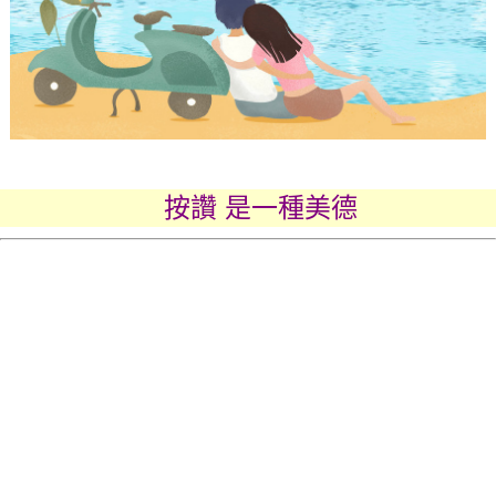
按讚 是一種美德