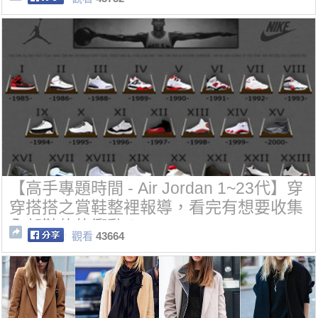
【高手專題時間 - Air Jordan 1~23代】穿
穿搭搭之賞鞋整裡報導，看完有想要收集
全部鞋款的衝動！
觀看
43664