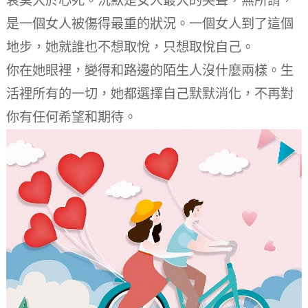
哀莫大於心死。
沉默是女人最大的哭聲，無所謂，
是一個女人被傷得最重的狀況。
一個女人到了這個
地步，她就誰也不想取悅，只想取悅自己。
你在她眼裡，變得和路邊的陌生人沒什麼兩樣。
生
活裡所有的一切，她都選擇自己默默消化，不再對
你有任何希望和期待。