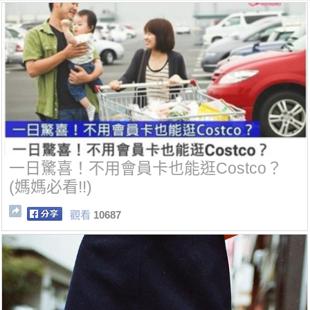
一日驚喜！不用會員卡也能逛Costco？
(媽媽必看!!)
觀看
10687