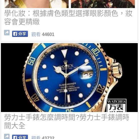
學化妝：根據膚色類型選擇眼影顏色，妝
容會更精緻
觀看
44601
勞力士手錶怎麼調時間?勞力士手錶調時
間大全
觀看
43732