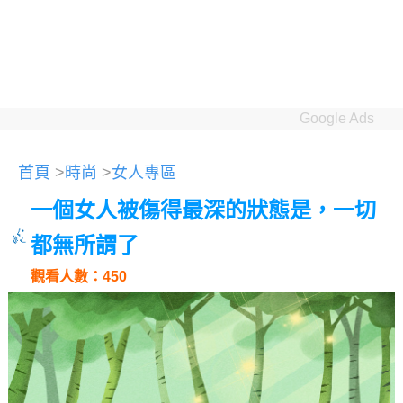
Google Ads
首頁
>
時尚
>
女人專區
一個女人被傷得最深的狀態是，一切
都無所謂了
觀看人數：450