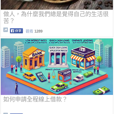
做人，為什麼我們總是覺得自己的生活很
苦？
觀看
1289
如何申請全程線上借款？