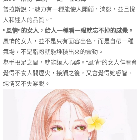
普拉斯說：“魅力有一種能使人開顏，消怒，並且悅
人和迷人的品質。”
“風情”的女人，給人一種看一眼就忘不掉的感覺。
風情的女人，並不是只有面容出色，而是自帶一種
氣場，不是脂粉就能堆積出來的靈動。
舉手投足之間，就能讓人心醉。
“風情”的女人乍看會
覺得不食人間煙火，接觸之後，又會覺得她睿智、
純情又不失灑脫。