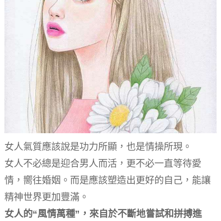
女人氣質應該說是功力所顯，也是情操所現。
女人不必總是迎合男人而活，更不必一直等待愛
情，嚮往婚姻。
而是應該塑造出更好的自己，能讓
精神世界更加豐滿。
女人的“風情萬種”，來自於不斷地嘗試和拼搏進