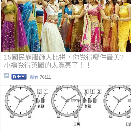
15國民族服飾大比拼，你覺得哪件最美?
小編覺得英國的太漂亮了！！
觀看
70111