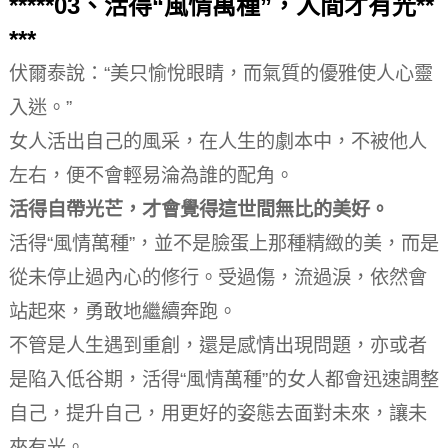
*****03、活得“風情萬種”，人間才有光**
***
伏爾泰說：“美只愉悅眼睛，而氣質的優雅使人心靈
入迷。”
女人活出自己的風采，在人生的劇本中，不被他人
左右，便不會輕易淪為誰的配角。
活得自帶光芒，才會覺得這世間無比的美好。
活得“風情萬種”，並不是臉蛋上那種精緻的美，而是
從未停止過內心的修行。
受過傷，流過淚，依然會
站起來，勇敢地繼續奔跑。
不管是人生遇到重創，還是感情出現問題，亦或者
是陷入低谷期，活得“風情萬種”的女人都會迅速調整
自己，提升自己，用更好的姿態去面對未來，讓未
來有光。