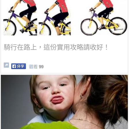
騎行在路上，這份實用攻略請收好！
觀看
99