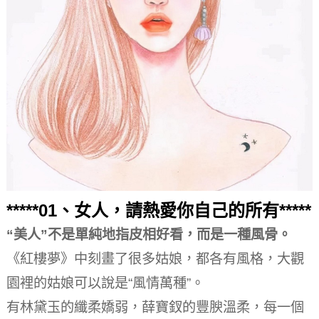
*****01、女人，請熱愛你自己的所有*****
“美人”不是單純地指皮相好看，而是一種風骨。
《紅樓夢》中刻畫了很多姑娘，都各有風格，大觀
園裡的姑娘可以說是“風情萬種”。
有林黛玉的纖柔嬌弱，薛寶釵的豐腴溫柔，每一個