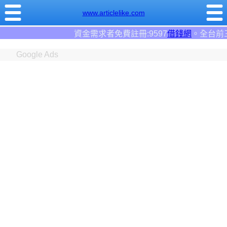
www.articlelike.com
免費註冊:9597
借錢網
。全台前三大借錢網站！
Google Ads