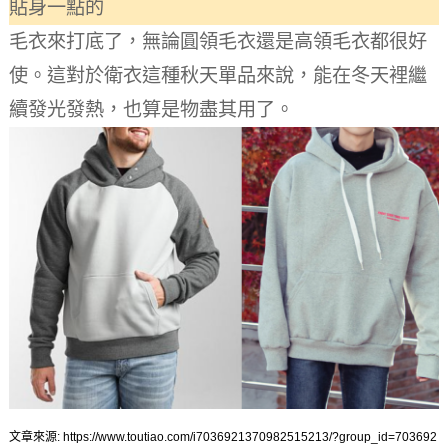
貼身一點的
毛衣來打底了，無論圓領毛衣還是高領毛衣都很好
使。
這對於衛衣這種秋天單品來說，能在冬天裡繼
續發光發熱，也算是物盡其用了。
文章來源: https://www.toutiao.com/i7036921370982515213/?group_id=703692