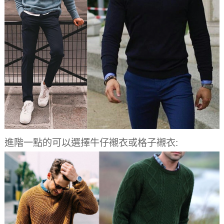
進階一點的可以選擇牛仔襯衣或格子襯衣: