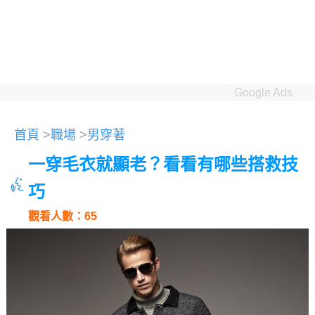
Google Ads
首頁
>
職場
>
男穿著
一穿毛衣就顯老？看看有哪些搭救技
巧
觀看人數：65