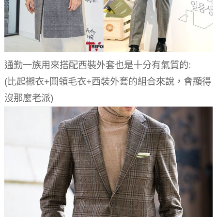
通勤一族用來搭配西裝外套也是十分有氣質的:
(比起襯衣+圓領毛衣+西裝外套的組合來說，會顯得
沒那麼老派)