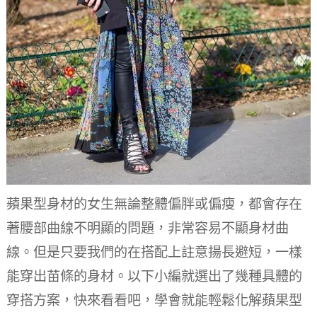
蘋果型身材的女生無論整體偏胖或偏瘦，都會存在
著腰部曲線不明顯的問題，非常容易不顯身材曲
線。
但是只要我們的在搭配上註意揚長避短，一樣
能穿出苗條的身材。
以下小編就選出了幾種具體的
穿搭方案，快來看看吧，學會就能輕鬆化解蘋果型