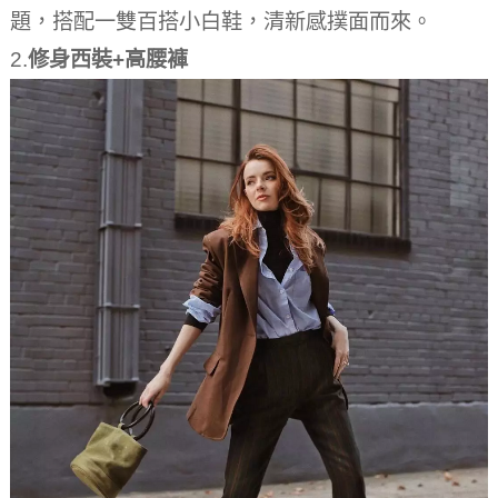
題，搭配一雙百搭小白鞋，清新感撲面而來。
2.
修身西裝+高腰褲