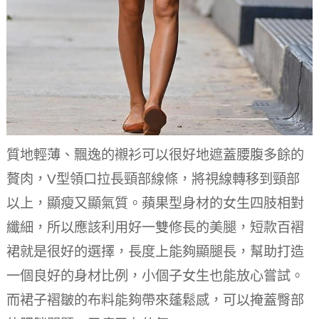
質地輕薄、飄逸的襯衫可以很好地遮蓋腰腹多餘的
贅肉，V型領口拉長頸部線條，將視線轉移到頸部
以上，顯瘦又顯氣質。
蘋果型身材的女生四肢相對
纖細，所以應該利用好一雙修長的美腿，短款百褶
裙就是很好的選擇，長度上能夠顯腿長，幫助打造
一個良好的身材比例，小個子女生也能放心嘗試。
而裙子褶皺的布料能夠帶來蓬鬆感，可以掩蓋臀部