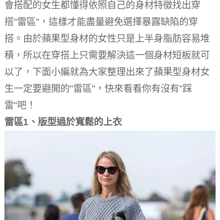
會搭配的女生都懂得依照自己的身材特徵找出穿
搭"雷區"，這樣才能盡量避免選擇暴露缺陷的穿
搭。
由於蘋果型身材的女性只是上半身脂肪容易堆
積，所以在穿搭上只需要解決這一個身材短板就可
以了，下面小編就為大家整理出來了蘋果型身材女
生一定要避開的"雷區"，快來看看你有沒有"踩
雷"吧！
雷區1、版型過於寬鬆的上衣