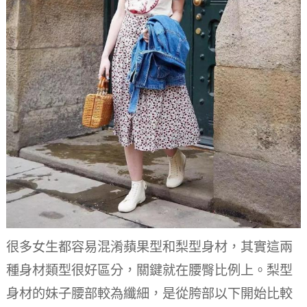
很多女生都容易混淆蘋果型和梨型身材，其實這兩
種身材類型很好區分，關鍵就在腰臀比例上。
梨型
身材的妹子腰部較為纖細，是從胯部以下開始比較