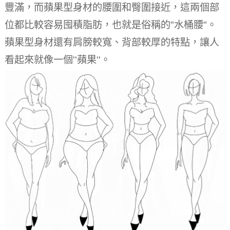
豐滿，而蘋果型身材的腰圍和臀圍接近，這兩個部
位都比較容易囤積脂肪，也就是俗稱的"水桶腰"。
蘋果型身材還有肩膀較寬、背部較厚的特點，讓人
看起來就像一個''蘋果''。