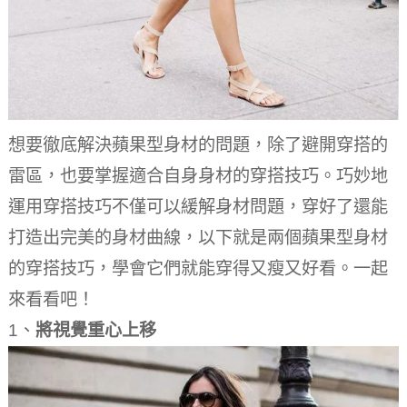
想要徹底解決蘋果型身材的問題，除了避開穿搭的
雷區，也要掌握適合自身身材的穿搭技巧。
巧妙地
運用穿搭技巧不僅可以緩解身材問題，穿好了還能
打造出完美的身材曲線，以下就是兩個蘋果型身材
的穿搭技巧，學會它們就能穿得又瘦又好看。
一起
來看看吧！
1、
將視覺重心上移