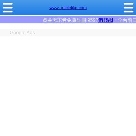
www.articlelike.com
費註冊:9597
借錢網
。全台前三大借錢網站！
Google Ads