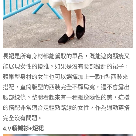
長裙是所有身材都能駕馭的單品，既能遮肉顯瘦又
能展現女性的優雅。
如果是沒有腰部設計的裙子，
蘋果型身材的女生也可以選擇加上一款H型西裝來
搭配，直筒版型的西裝完全不顯肩寬，還不會露出
腰部線條。
整體看起來有一種飄逸隨性的美，這樣
的搭配非常適合走輕熟路線的女性，作為通勤穿搭
完全沒有問題。
4.V領襯衫+短裙