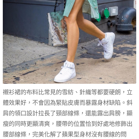
襯衫裙的布料比常見的雪紡、針織等都要硬朗，立
體效果好，不會因為緊貼皮膚而暴露身材缺陷。
斜
肩的領口設計拉長了頸部線條，還能露出肩膀，顯
瘦的同時更顯清爽，腰帶的位置恰到好處地修飾出
腰部線條，完美化解了蘋果型身材沒有腰線的問