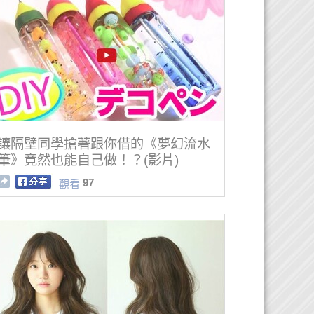
讓隔壁同學搶著跟你借的《夢幻流水
筆》竟然也能自己做！？(影片)
97
觀看