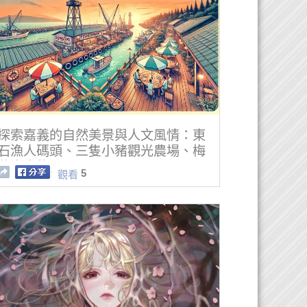
探索嘉義的自然美景與人文風情：東
石漁人碼頭、三隻小豬觀光農場、梅
花鹿生態園區
5
觀看