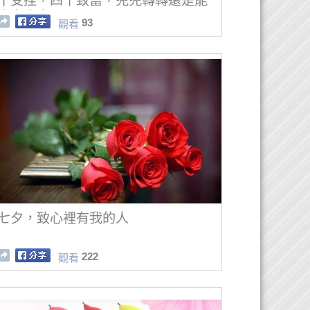
十受挫，四十致富，兜兜轉轉還是能
大富大貴
93
觀看
七夕，致心裡有我的人
222
觀看