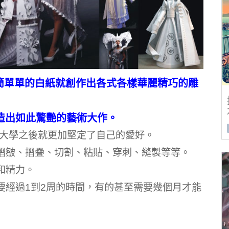
夠用簡簡單單的白紙就創作出各式各樣華麗精巧的雕
造出如此驚艷的藝術大作。
了大學之後就更加堅定了自己的愛好。
褶皺、摺疊、切割、粘貼、穿刺、縫製等等。
和精力。
要經過1到2周的時間，有的甚至需要幾個月才能