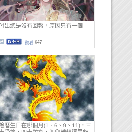
付出總是沒有回報，原因只有一個
647
觀看
陰曆生日在哪個月(1、6、9、11)，三