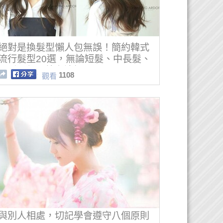
絕對是換髮型懶人包無誤！簡約韓式
流行髮型20選，無論短髮、中長髮、
長髮全都匯總在這裡！
1108
觀看
與別人相處，切記學會遵守八個原則