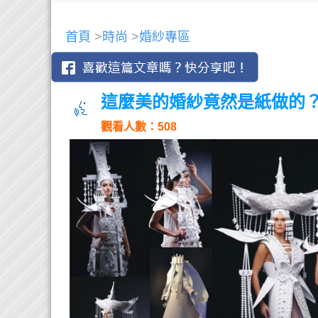
首頁
>
時尚
>
婚紗專區
這麼美的婚紗竟然是紙做的
觀看人數：508