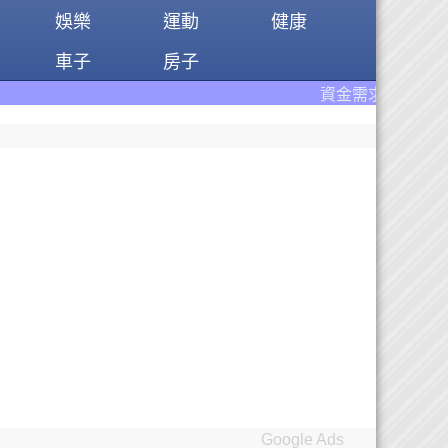
娛樂
運動
健康
車子
房子
資金需求者免費註冊:9597
借錢
Google Ads