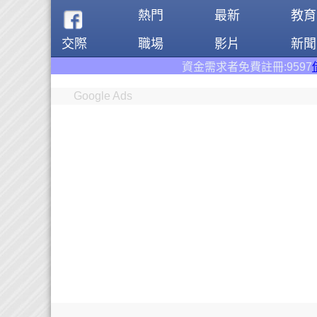
熱門
最新
教育
交際
職場
影片
新聞
資金需求者免費註冊:9597
借錢網
。全台前三大借
Google Ads