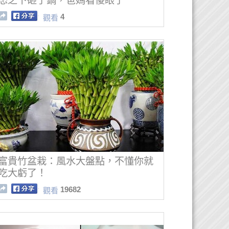
怒之下砸了鍋，爸媽看傻眼了
4
觀看
富貴竹盆栽：風水大盤點，不懂你就
吃大虧了！
19682
觀看