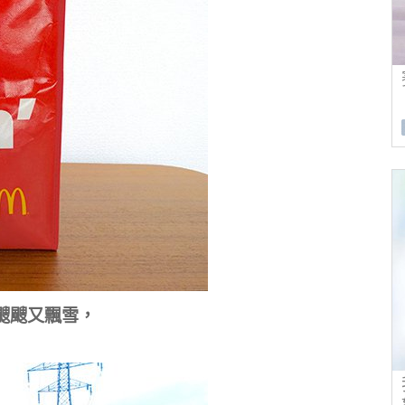
颼颼又飄雪，