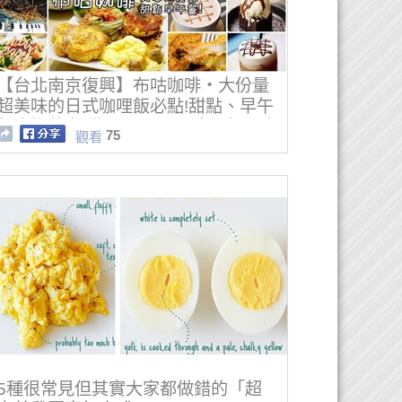
【台北南京復興】布咕咖啡‧大份量
超美味的日式咖哩飯必點!甜點、早午
餐也推薦!提供WIFI、不限時、免服務
75
觀看
費的聚餐新選擇!
5種很常見但其實大家都做錯的「超