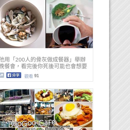
他用「200人的骨灰做成餐器」舉辦
晚餐會，看完後你死後可能也會想要
變成餐器！(影片)
91
觀看