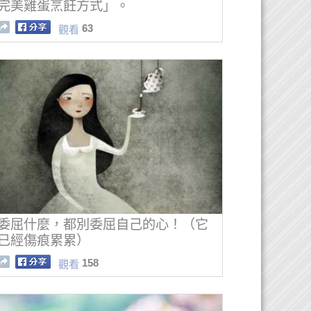
完美雞蛋烹飪方式」。
63
觀看
委屈什麼，都別委屈自己的心！（它
已經傷痕累累）
158
觀看