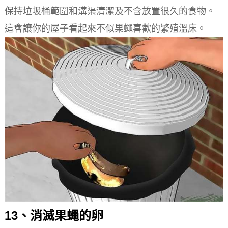
保持垃圾桶範圍和溝渠清潔及不含放置很久的食物。
這會讓你的屋子看起來不似果蠅喜歡的繁殖溫床。
13、消滅果蠅的卵