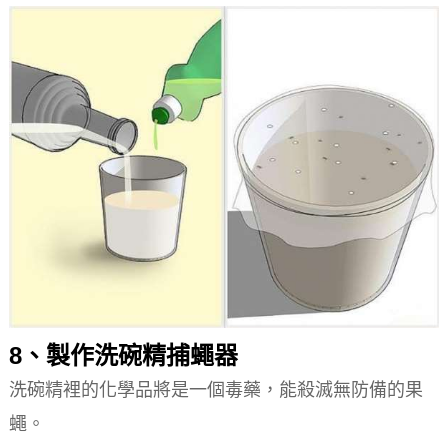
8、製作洗碗精捕蠅器
洗碗精裡的化學品將是一個毒藥，能殺滅無防備的果
蠅。