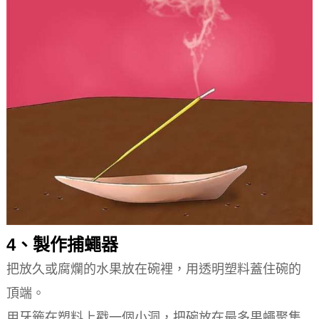
4、製作捕蠅器
把放久或腐爛的水果放在碗裡，用透明塑料蓋住碗的
頂端。
用牙籤在塑料上戳一個小洞，把碗放在最多果蠅聚集