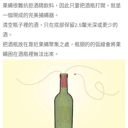
果蠅很難抗拒酒精飲料，因此只要把酒瓶打開，就是
一個現成的完美捕蠅器。
清空瓶子裡的酒，只在底部保留2.5釐米深或更少的
酒。
把酒瓶放在靠近果蠅聚集之處，瓶頸的的弧線會將果
蠅困在酒瓶裡無法出來。