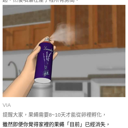
起，然後噴灑在屋子裡所有房間。
VIA
提醒大家，果蠅需要8~10天才能從卵裡孵化，
雖然即便你覺得家裡的果蠅「目前」已經消失，