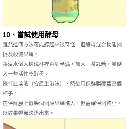
10、嘗試使用酵母
雖然這個方法可能聽起來很奇怪，但酵母混合物能捕
捉及殺滅果蠅。
將溫水倒入玻璃杯裡直到半滿，加入一茶匙糖，並倒
入一些活性乾酵母。
攪拌此溶液（會產生泡沫），然後用保鮮膜覆蓋整個
杯子。
在保鮮膜上戳幾個洞讓果蠅進入，但需確保洞夠小，
以致果蠅無法逃出來。