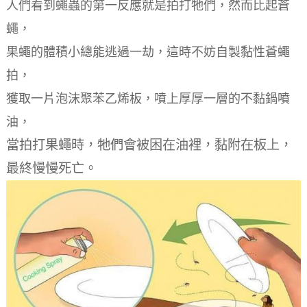
人們看到蠅蟲的第一反應就是拍打牠們，然而比起蒼
蠅，
果蠅的體積小總能逃過一劫，這時不妨自製黏性蒼蠅
拍，
獲取一片泡沫聚苯乙烯板，噴上厚厚一層的不黏鍋噴
油，
當拍打果蠅時，牠們會被困在油裡，黏附在板上，
最終慢慢死亡。