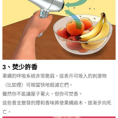
3、焚少許香
果蠅的呼吸系統非常脆弱，這表示可吸入的刺激物
（比如煙）可相當快地殺滅它們。
雖然你不能讓屋子著火，但你可焚香。
這些香支散發的煙和香味將使果蠅麻木，逐漸步向死
亡。