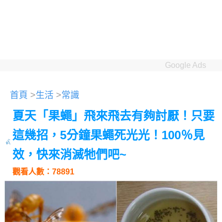
Google Ads
首頁
>
生活
>
常識
夏天「果蠅」飛來飛去有夠討厭！只要
這幾招，5分鐘果蠅死光光！100％見
效，快來消滅牠們吧~
觀看人數：78891