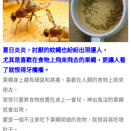
夏日炎炎，討厭的蚊蠅也紛紛出現擾人，
尤其是喜歡在食物上飛來飛去的果蠅，更讓人看
了就恨得牙癢癢。
果蠅身上藏有細菌和病毒，喜歡在人類的食物上爬來
爬去，
常常只要將食物放置在桌上一會兒，神出鬼沒的果蠅
就會出現，
要是一個不注意吃下果蠅爬過的食物，就很容易吃壞
肚子。