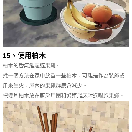
15、使用柏木
柏木的香氣能驅逐果蠅。
找一個方法在家中放置一些柏木，可能是作為裝飾或
用來生火，屋內的果蠅群應會減少。
把幾片柏木放在廚房周圍和繁殖溫床附近嚇跑果蠅。