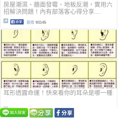
房屋潮濕、牆面發霉、地板反潮，實用六
招解決問題！內有部落客心得分享....
觀看
93145
耳形透露命運！快來看你的耳朵是哪一種
觀看
83955