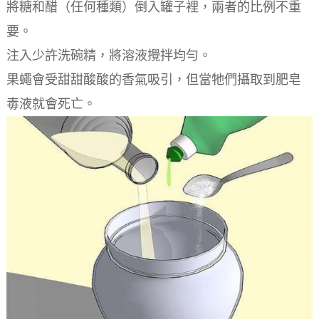
將糖和醋（任何種類）倒入罐子裡，兩者的比例不重
要。
注入少許洗碗精，將溶液攪拌均勻。
果蠅會受甜甜酸酸的香氣吸引，但當牠們攝取到肥皂
毒液就會死亡。