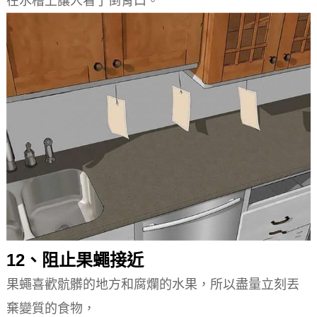
在水槽上讓人看了倒胃口。
12、阻止果蠅接近
果蠅喜歡骯髒的地方和腐爛的水果，所以盡量立刻丟
棄變質的食物，