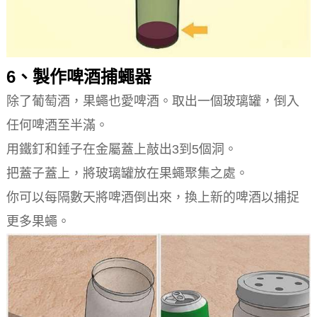
6、製作啤酒捕蠅器
除了葡萄酒，果蠅也愛啤酒。取出一個玻璃罐，倒入
任何啤酒至半滿。
用鐵釘和錘子在金屬蓋上敲出3到5個洞。
把蓋子蓋上，將玻璃罐放在果蠅聚集之處。
你可以每隔數天將啤酒倒出來，換上新的啤酒以捕捉
更多果蠅。