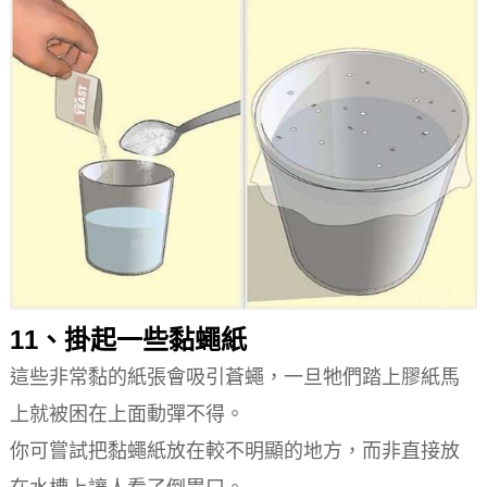
11、掛起一些黏蠅紙
這些非常黏的紙張會吸引蒼蠅，一旦牠們踏上膠紙馬
上就被困在上面動彈不得。
你可嘗試把黏蠅紙放在較不明顯的地方，而非直接放