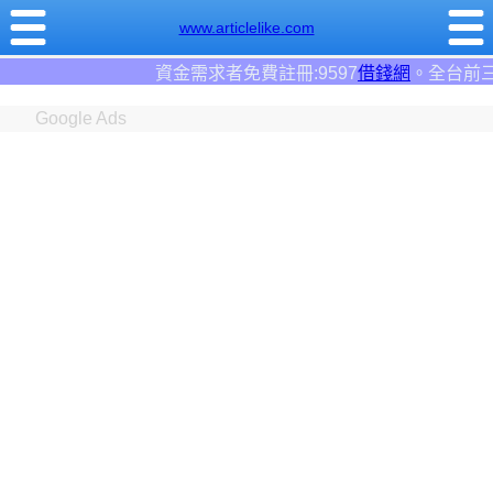
www.articlelike.com
金需求者免費註冊:9597
借錢網
。全台前三大借錢網站！
Google Ads