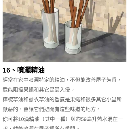
16、噴灑精油
經常在家中噴灑特定的精油，不但能改善屋子芳香，
還能阻擋果蠅和其它昆蟲入侵。
檸檬草油和薰衣草油的香氣是果蠅和很多其它小蟲所
厭惡的，會讓它們避開有這些味道的地方。
你可將10滴精油（其中一種）與約59毫升熱水混在一