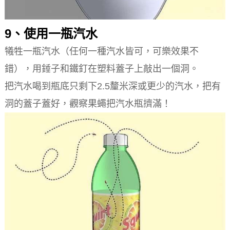
9、使用一瓶汽水
犧牲一瓶汽水（任何一種汽水皆可，可樂效果不
錯），用錘子和鐵釘在塑料蓋子上敲出一個洞。
把汽水喝到瓶底只剩下2.5釐米深或更少的汽水，把有
洞的蓋子蓋好，觀察果蠅把汽水瓶擠滿！