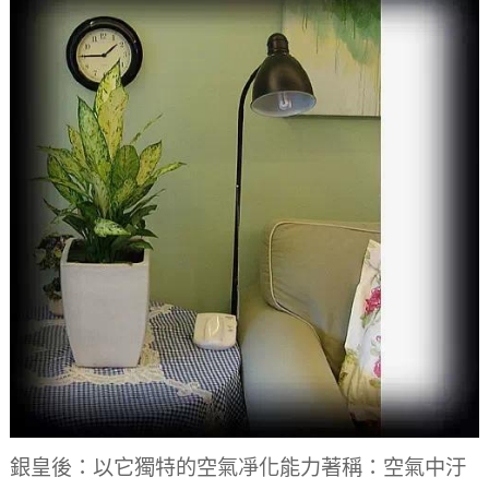
銀皇後：以它獨特的空氣凈化能力著稱：空氣中汙