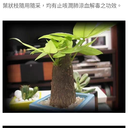
葉狀枝隨用隨采，均有止咳潤肺涼血解毒之功效。