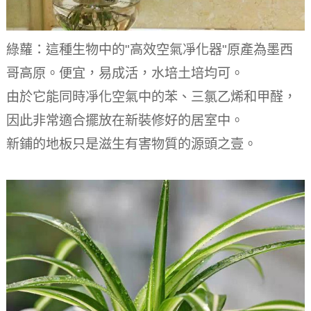
綠蘿：這種生物中的"高效空氣凈化器"原產為墨西
哥高原。便宜，易成活，水培土培均可。
由於它能同時凈化空氣中的苯、三氯乙烯和甲醛，
因此非常適合擺放在新裝修好的居室中。
新鋪的地板只是滋生有害物質的源頭之壹。