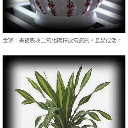
金琥：晝夜吸收二氧化碳釋放氧氣的。且易成活。