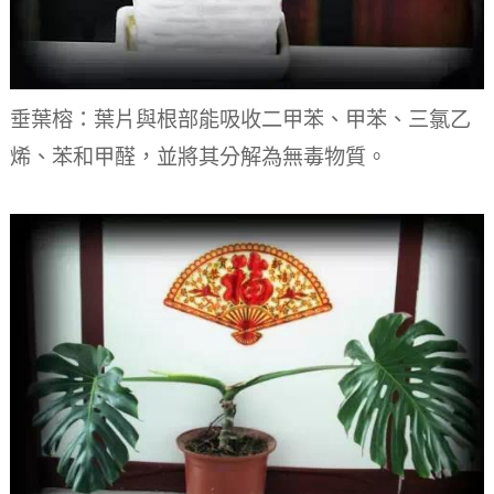
垂葉榕：葉片與根部能吸收二甲苯、甲苯、三氯乙
烯、苯和甲醛，並將其分解為無毒物質。