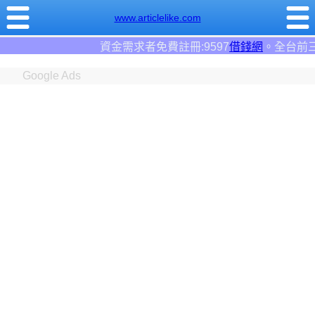
www.articlelike.com
者免費註冊:9597
借錢網
。全台前三大借錢網站！
Google Ads