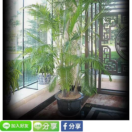
散尾葵：它綠色的棕櫚葉對二甲苯和甲醛有十分有