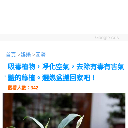
Google Ads
首頁
>
娛樂
>
園藝
吸毒植物，凈化空氣，去除有毒有害氣
體的綠植。選幾盆搬回家吧！
觀看人數：342