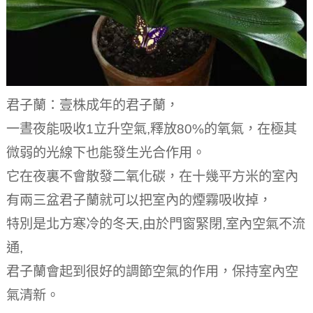
君子蘭：壹株成年的君子蘭，
一晝夜能吸收1立升空氣,釋放80%的氧氣，在極其
微弱的光線下也能發生光合作用。
它在夜裏不會散發二氧化碳，在十幾平方米的室內
有兩三盆君子蘭就可以把室內的煙霧吸收掉，
特別是北方寒冷的冬天,由於門窗緊閉,室內空氣不流
通,
君子蘭會起到很好的調節空氣的作用，保持室內空
氣清新。