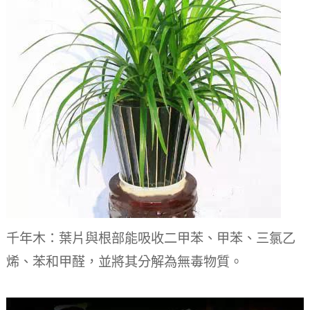
千年木：葉片與根部能吸收二甲苯、甲苯、三氯乙
烯、苯和甲醛，並將其分解為無毒物質。