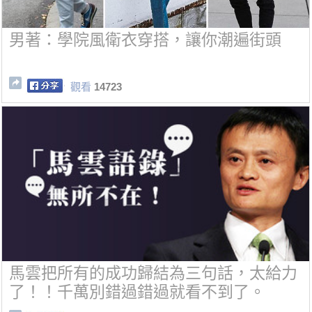
男著：學院風衛衣穿搭，讓你潮遍街頭
觀看
14723
馬雲把所有的成功歸結為三句話，太給力
了！！千萬別錯過錯過就看不到了。