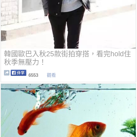
韓國歐巴入秋25款街拍穿搭，看完hold住
秋季無壓力！
6553
觀看