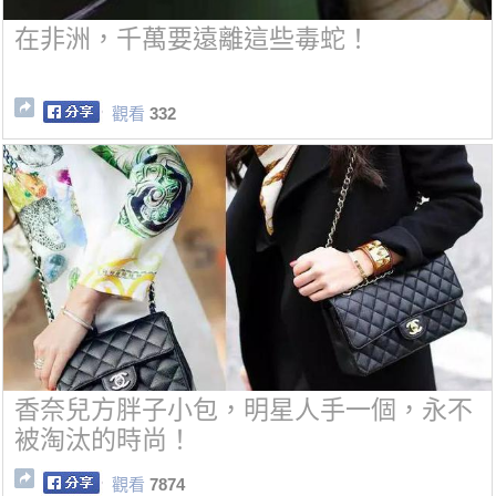
在非洲，千萬要遠離這些毒蛇！
觀看
332
香奈兒方胖子小包，明星人手一個，永不
被淘汰的時尚！
觀看
7874