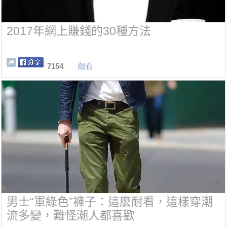
2017年網上賺錢的30種方法
7154
觀看
男士“軍綠色”褲子：這麼耐看，這樣穿潮
流多變，難怪潮人都喜歡