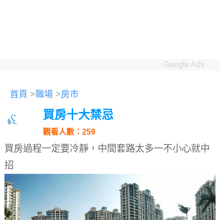
Google Ads
首頁
>
職場
>
房市
買房十大禁忌
觀看人數：259
買房過程一定要冷靜，中間套路太多一不小心就中
招