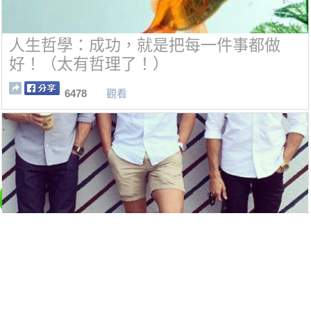
人生哲學：成功，就是把每一件事都做
好！（太有哲理了！）
6478
觀看
白襯衫vs牛仔襯衫，無論內搭還是外穿，
分分鐘迷死人！