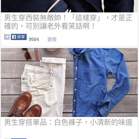
男生穿西裝無敵帥！「這樣穿」，才是正
確的，可別讓老外看笑話啊！
9504
觀看
男生穿搭單品：白色褲子，小清新的味道