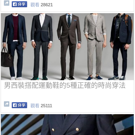
觀看
28621
男西裝搭配運動鞋的5種正確的時尚穿法
觀看
25111