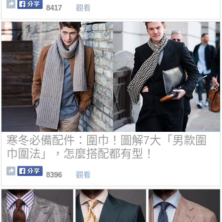
8417
觀看
寒冬必備配件：圍巾！圖解7大「男款圍
巾圍法」，怎麼搭配都有型！
8396
觀看