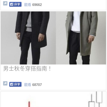
觀看
69662
男士秋冬穿搭指南！
觀看
68707