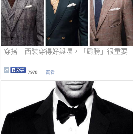
穿搭｜西裝穿得好與壞，「肩膀」很重要
7978
觀看