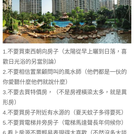
1.不要買東西朝向房子（太陽從早上曬到日落，喜
歡日光浴的另當別論）
2.不要相信置業顧問叫的風水師（他們都是一伙的
你愛聽什麼他們就說什麼）
3.不要去買特價房，（不是房裡橫梁太多，就是異
形房）
4.不要買房子附近有水源的（夏天蚊子多得要死）
5.不要買電梯井旁房子（電梯馬達聲長年伺候你）
6.看上房源不要輕易表現得太喜歡（不然沒多大談