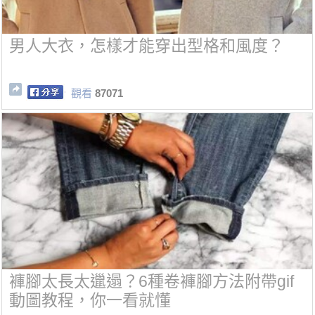
男人大衣，怎樣才能穿出型格和風度？
觀看
87071
褲腳太長太邋遢？6種卷褲腳方法附帶gif
動圖教程，你一看就懂