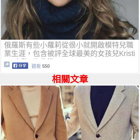
俄羅斯有些小蘿莉從很小就開啟模特兒職
業生涯，包含被評全球最美的女孩兒Kristi
na!完整9位收錄!
觀看
550
相關文章