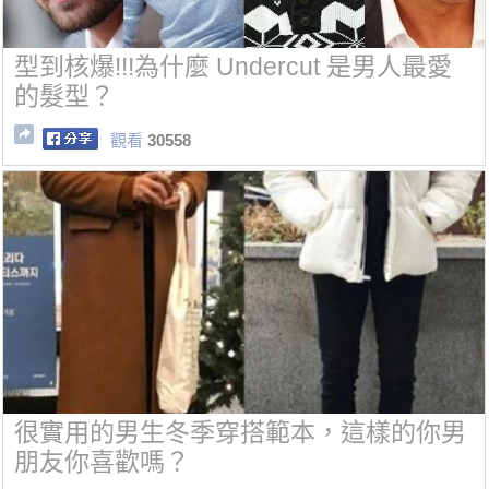
型到核爆!!!為什麼 Undercut 是男人最愛
的髮型？
觀看
30558
很實用的男生冬季穿搭範本，這樣的你男
朋友你喜歡嗎？