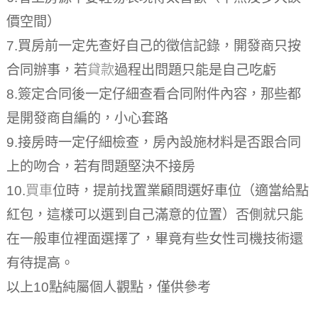
價空間）
7.買房前一定先查好自己的徵信記錄，開發商只按
合同辦事，若
貸款
過程出問題只能是自己吃虧
8.簽定合同後一定仔細查看合同附件內容，那些都
是開發商自編的，小心套路
9.接房時一定仔細檢查，房內設施材料是否跟合同
上的吻合，若有問題堅決不接房
10.
買車
位時，提前找置業顧問選好車位（適當給點
紅包，這樣可以選到自己滿意的位置）否側就只能
在一般車位裡面選擇了，畢竟有些女性司機技術還
有待提高。
以上10點純屬個人觀點，僅供參考