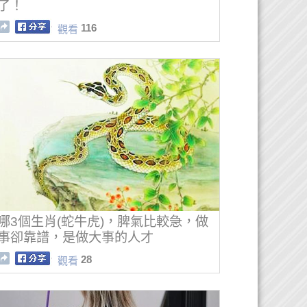
了！
116
觀看
哪3個生肖(蛇牛虎)，脾氣比較急，做
事卻靠譜，是做大事的人才
28
觀看