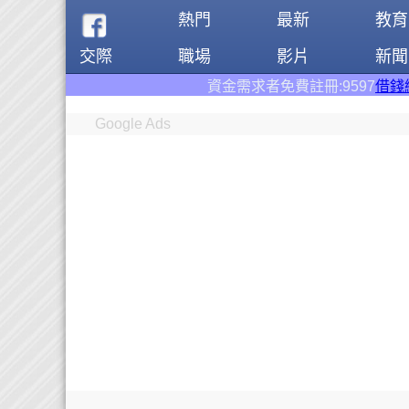
熱門
最新
教育
交際
職場
影片
新聞
資金需求者免費註冊:9597
借錢網
。全台前三
Google Ads