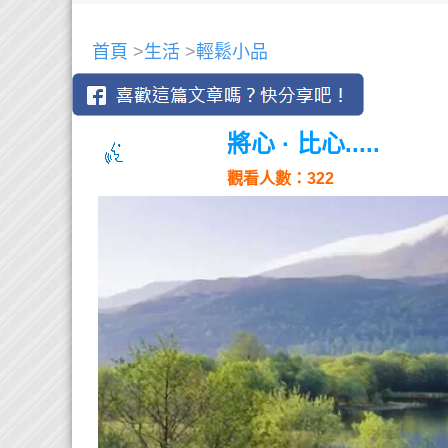
首頁
>
生活
>
輕鬆小品
將心 · 比心.....
觀看人數：322