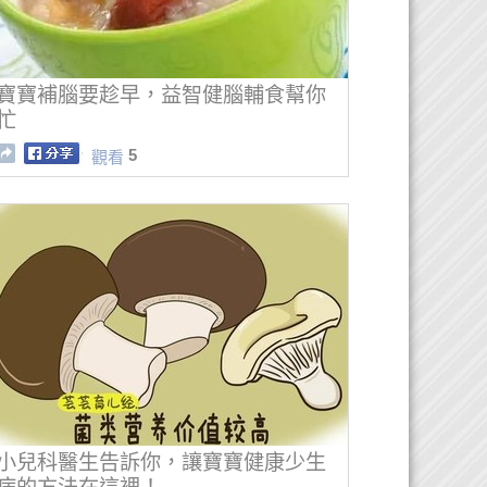
寶寶補腦要趁早，益智健腦輔食幫你
忙
5
觀看
小兒科醫生告訴你，讓寶寶健康少生