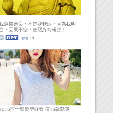
我選擇善良，不是我軟弱，因為我明
白，因果不空，善惡終有報應！
19
觀看
2016剪什麼髮型好看 這13款就夠