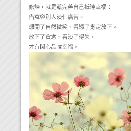
修煉，就是藉完善自己抵達幸福；
借寬容別人淡化痛苦。
想開了自然微笑、看透了肯定放下。
放下了貪念、看淡了得失，
才有閒心品嚐幸福。