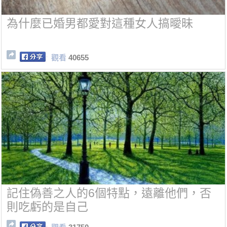
為什麼已婚男都愛對這種女人搞曖昧
觀看
40655
記住偽善之人的6個特點，遠離他們，否
則吃虧的是自己