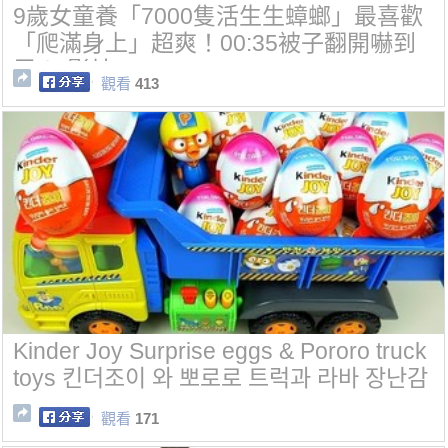
9歲女童養「7000隻活生生蟑螂」最喜歡
「爬滿身上」超爽！00:35被子翻開嚇到
尿！(影片)
觀看
413
Kinder Joy Surprise eggs & Pororo truck
toys 킨더조이 와 뽀로로 트럭과 라바 장난감
觀看
171