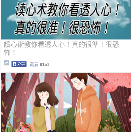
讀心術教你看透人心！真的很準！很恐
怖！
觀看
8151