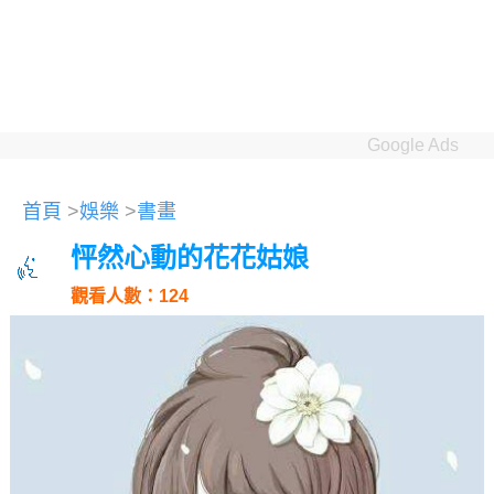
Google Ads
首頁
>
娛樂
>
書畫
怦然心動的花花姑娘
觀看人數：124