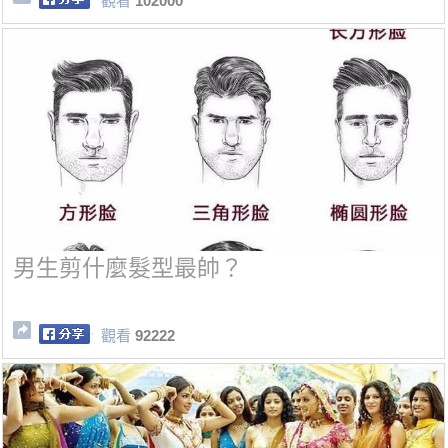
觀看
102000
男生剪什麼髮型最帥？
觀看
92222