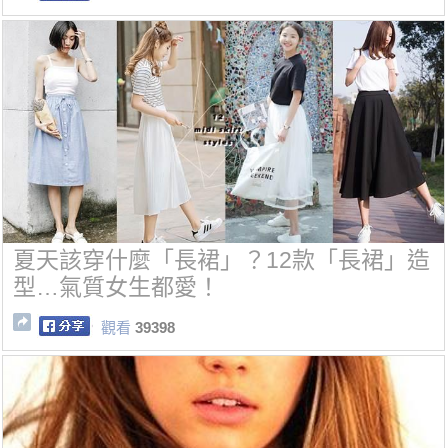
夏天該穿什麼「長裙」？12款「長裙」造
型…氣質女生都愛！
觀看
39398