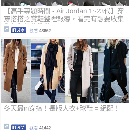
【高手專題時間 - Air Jordan 1~23代】穿
穿搭搭之賞鞋整裡報導，看完有想要收集
全部鞋款的衝動！
觀看
43662
冬天最in穿搭！長版大衣+球鞋 = 絕配！
觀看
41442