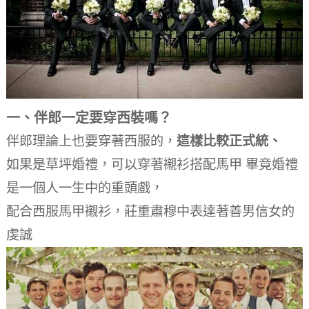
一、伴郎一定要穿西裝嗎？
伴郎理論上也要穿著西服的，
這樣比較正式統、
如果是草坪婚禮，可以穿著襯衫搭配馬甲 畢竟婚禮
是一個人一生中的重頭戲，
配合西服馬甲襯衫，莊重肅穆中表達著善男信女的
虔誠