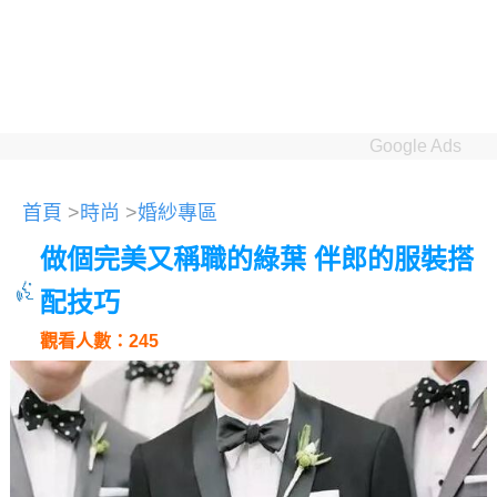
Google Ads
首頁
>
時尚
>
婚紗專區
做個完美又稱職的綠葉 伴郎的服裝搭
配技巧
觀看人數：245