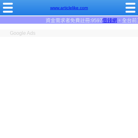
www.articlelike.com
金需求者免費註冊:9597
借錢網
。全台前三大借錢網站！
Google Ads