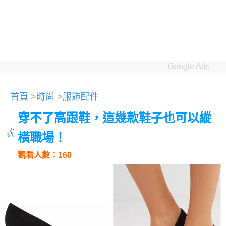
Google Ads
首頁
>
時尚
>
服飾配件
穿不了高跟鞋，這幾款鞋子也可以縱
橫職場！
觀看人數：160