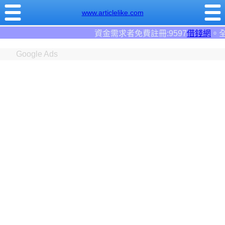
www.articlelike.com
者免費註冊:9597
借錢網
。全台前三大借錢網站！
Google Ads