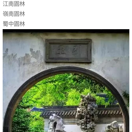
江南園林
嶺南園林
蜀中園林