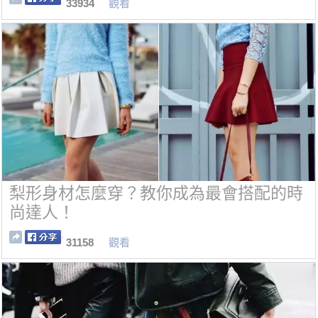
33934
觀看
梨形身材怎麼穿？教你成為最會搭配的時
尚達人！
31158
觀看