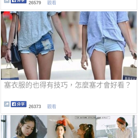
26579
觀看
塞衣服的也得有技巧，怎麼塞才會好看？
26373
觀看