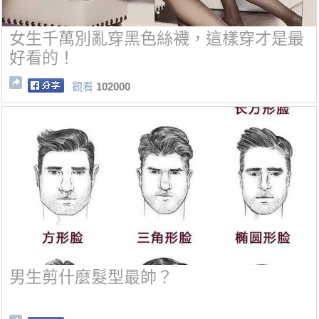
女生千萬別亂穿黑色絲襪，這樣穿才是最
好看的！
觀看
102000
男生剪什麼髮型最帥？