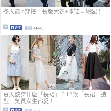
冬天最in穿搭！長版大衣+球鞋 = 絕配！
觀看
41443
夏天該穿什麼「長裙」？12款「長裙」造
型…氣質女生都愛！