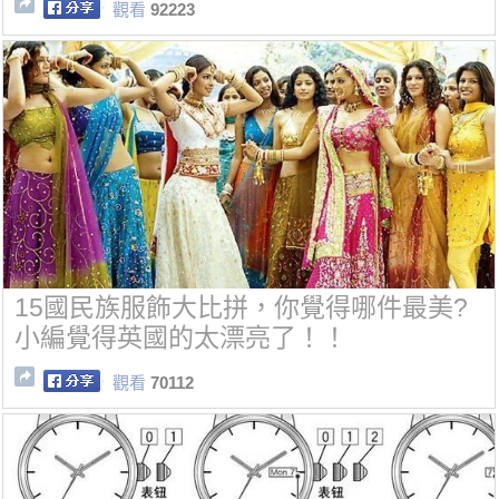
觀看
92223
15國民族服飾大比拼，你覺得哪件最美?
小編覺得英國的太漂亮了！！
觀看
70112