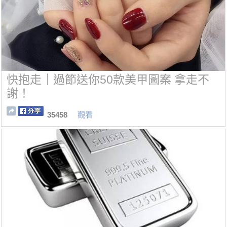
快抱走｜過節送你50款美甲圖案 拿走不
謝！
35458
觀看