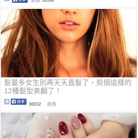
觀看
39398
髮量多女生別再天天直髮了，剪個這樣的
12種髮型美翻了！
36832
觀看