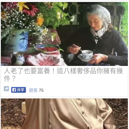
人老了也要富養！這八樣奢侈品你擁有幾
件？
觀看
75