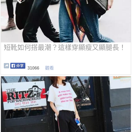
短靴如何搭最潮？這樣穿顯瘦又顯腿長！
31066
觀看