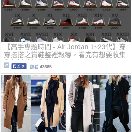
【高手專題時間 - Air Jordan 1~23代】穿
穿搭搭之賞鞋整裡報導，看完有想要收集
全部鞋款的衝動！
觀看
43665