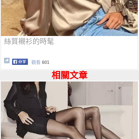
絲質襯衫的時髦
觀看
601
相關文章