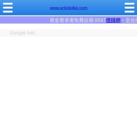
www.articlelike.com
需求者免費註冊:9597
借錢網
。全台前三大借錢網站！
Google Ads