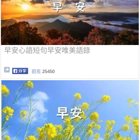
早安心語短句早安唯美語錄
觀看
25450