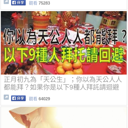
觀看
75283
正月初九為「天公生」；你以為天公人人
都能拜？如果你是以下9種人拜託請迴避
觀看
64029