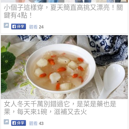
小個子這樣穿，夏天簡直高挑又漂亮！關
鍵有4點！
觀看
24
女人冬天千萬別錯過它，是菜是藥也是
果，每天來1碗，滋補又去火
觀看
43