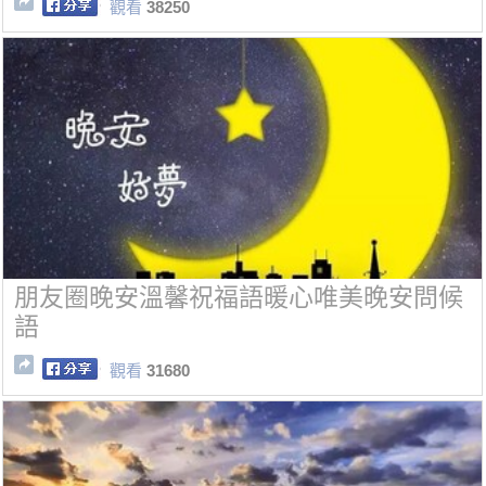
觀看
38250
朋友圈晚安溫馨祝福語暖心唯美晚安問候
語
觀看
31680