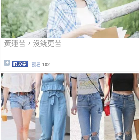
黃連苦，沒錢更苦
觀看
102