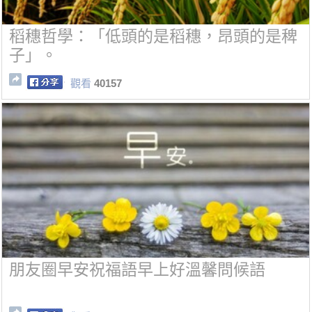
稻穗哲學：「低頭的是稻穗，昂頭的是稗
子」。
觀看
40157
朋友圈早安祝福語早上好溫馨問候語