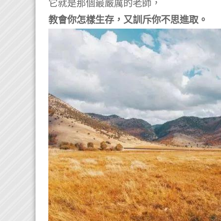
它就是那個最嚴厲的老師，
教會你怎樣生存，
又訓斥你不思進取。