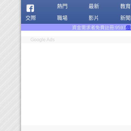
熱門
最新
教育
交際
職場
影片
新聞
資金需求者免費註冊:9597
借錢網
。全台前三
Google Ads