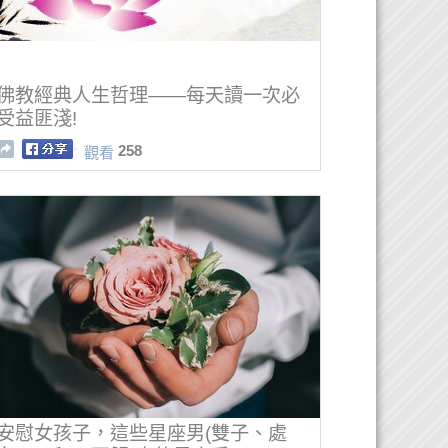
佛教經典人生哲理——每天讀一次必
受益匪淺!
258
觀看
安慰女孩子，這些星座男(雙子、處