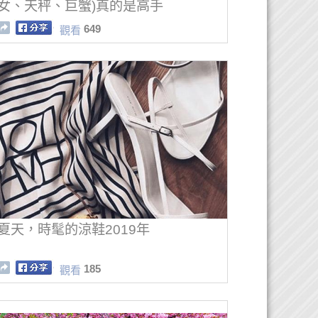
女、天秤、巨蟹)真的是高手
649
觀看
夏天，時髦的涼鞋2019年
185
觀看