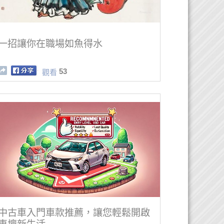
一招讓你在職場如魚得水
53
觀看
中古車入門車款推薦，讓您輕鬆開啟