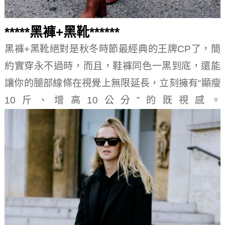
*****黑褲+黑靴******
黑褲+黑靴絕對是秋冬時節最經典的王牌CP了，簡
約實穿永不過時，而且，鞋褲同色一黑到底，還能
讓你的腿部線條在視覺上無限延長，立刻擁有“顯瘦
10斤、增高10公分”的既視感。