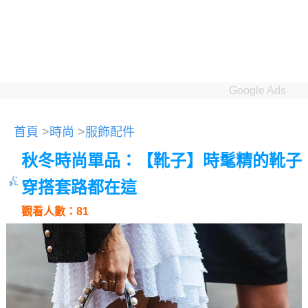
Google Ads
首頁
>
時尚
>
服飾配件
秋冬時尚單品：【靴子】時髦精的靴子
穿搭套路都在這
觀看人數：81