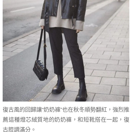
復古風的回歸讓“奶奶褲”也在秋冬順勢翻紅，強烈推
薦這種燈芯絨質地的奶奶褲，和短靴搭在一起，復
古腔調滿分。