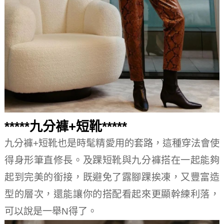
*****九分褲+短靴*****
九分褲+短靴也是時髦精愛用的套路，這種穿法會使
得身形筆直修長。及踝短靴與九分褲搭在一起能夠
起到完美的銜接，既避免了露腳踝挨凍，又豐富造
型的層次，還能讓你的搭配看起來更顯幹練利落，
可以說是一舉N得了。