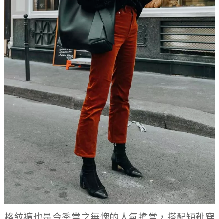
格紋褲也是今季當之無愧的人氣擔當，搭配短靴穿