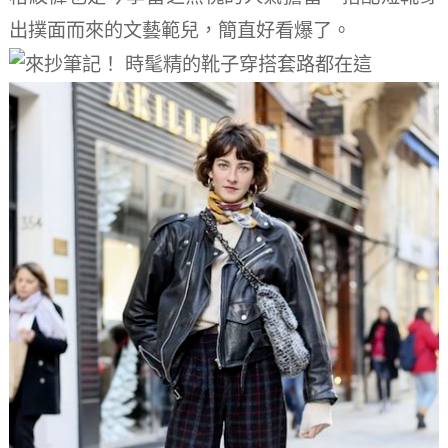
出撲面而來的文藝範兒，簡直好看爆了。