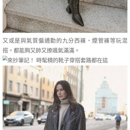
又或是與氣質偏通勤的九分西褲、煙管褲等玩混
搭，都能夠又帥又撩颯氣滿滿。