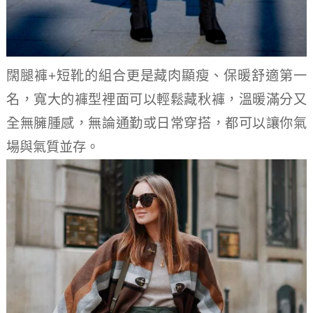
闊腿褲+短靴的組合更是藏肉顯瘦、保暖舒適第一
名，寬大的褲型裡面可以輕鬆藏秋褲，溫暖滿分又
全無臃腫感，無論通勤或日常穿搭，都可以讓你氣
場與氣質並存。