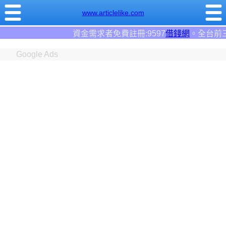
www.articlelike.com
冊:9597
借錢網
。全台前三大借錢網站！
Google Ads