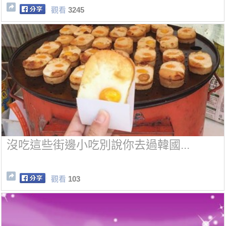
觀看
3245
沒吃這些街邊小吃別說你去過韓國...
觀看
103