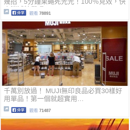
幾招，5分鐘果蠅死光光！100％見效，快
來消滅牠們吧~
觀看
78891
千萬別放過！ MUJI無印良品必買30樣好
用單品！第一個就超實用…
觀看
71487