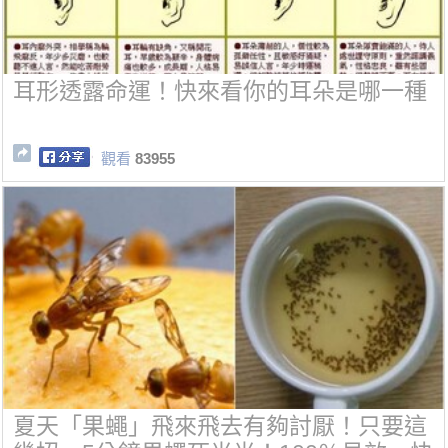
耳形透露命運！快來看你的耳朵是哪一種
觀看
83955
夏天「果蠅」飛來飛去有夠討厭！只要這