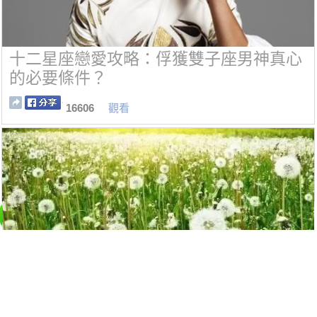
十二星座戀愛攻略：俘獲雙子座男神真心
的必要條件？
16606
觀看
蒲公英是個寶，十種功效、五種禁忌要記
牢