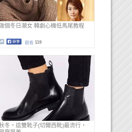
做個冬日潮女 韓劇心機低馬尾教程
119
觀看
秋冬，這雙靴子(切爾西靴)最流行，