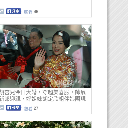
45
觀看
胡杏兒今日大婚，穿超美喜服，帥氣
新郎迎親，好姐妹胡定欣組伴娘團現
身······
27
觀看