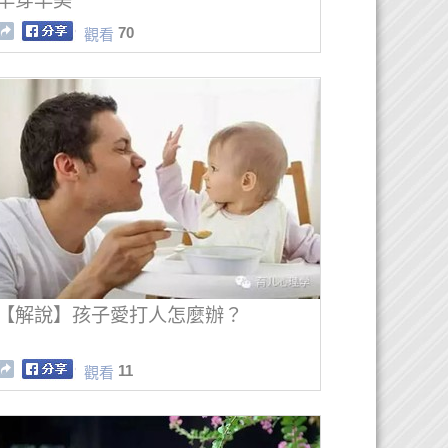
早穿早美
70
觀看
【解說】孩子愛打人怎麼辦？
11
觀看