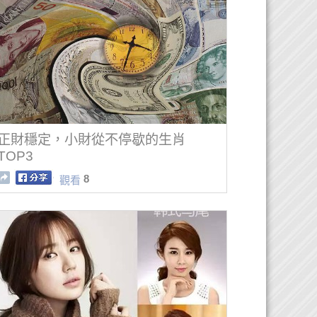
正財穩定，小財從不停歇的生肖
TOP3
8
觀看