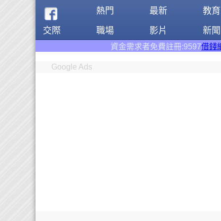
熱門
最新
教育
交際
職場
影片
新聞
資金需求者免費註冊:9597
借錢網
。全台前三大借
Google Ads