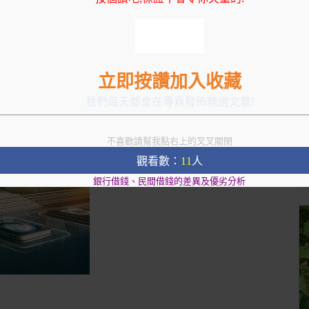
立即按讚加入收藏
我們每天都會在專頁發佈精選文章!
不喜歡請幫我點右上的叉叉關閉
觀看數：
11
人
銀行借錢、民間借錢的差異及優劣分析