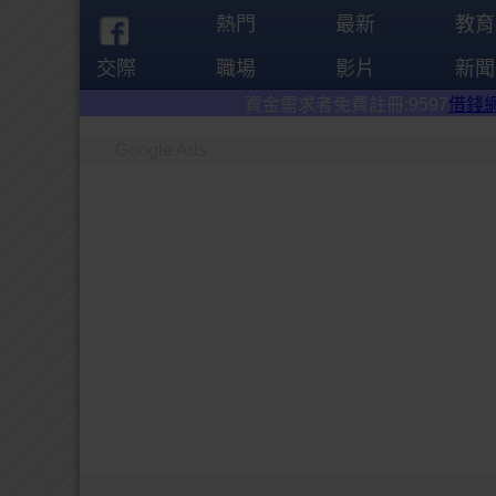
熱門
最新
教育
交際
職場
影片
新聞
資金需求者免費註冊:9597
借錢網
。全台前三大借
Google Ads