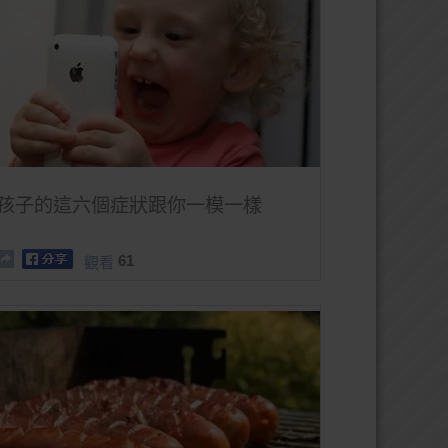
孩子的這六個症狀跟你一模一樣
61
觀看