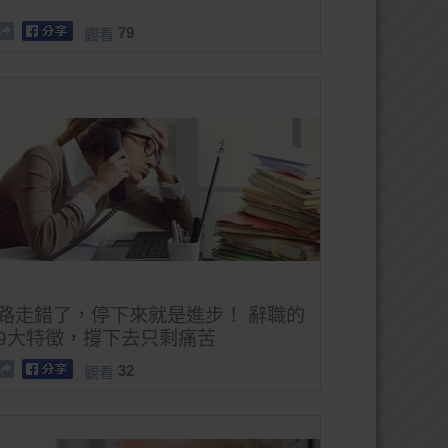
79
觀看
路走錯了，停下來就是進步！ 辭職的
9大特徵，撐下去只剩痛苦
32
觀看