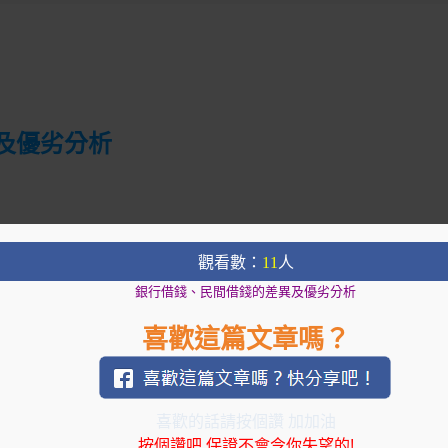
及優劣分析
應對各種
財務需求
，無論是購房、創業、應對緊
觀看數：
11
人
重要的決策是選擇
借款的管道
，其中兩個主要選
銀行借錢、民間借錢的差異及優劣分析
討這兩種方式的差異，並分析它們的優劣。
喜歡這篇文章嗎？
喜歡的話請按個讚 加加油
按個讚吧,保證不會令你失望的!