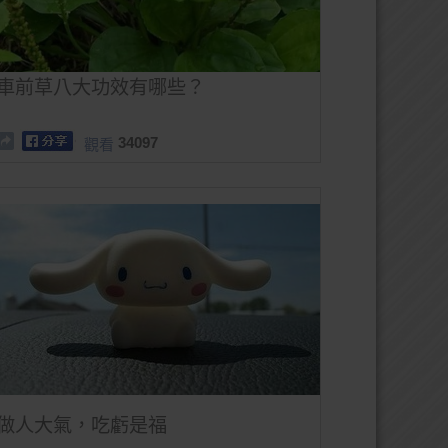
車前草八大功效有哪些？
34097
觀看
做人大氣，吃虧是福