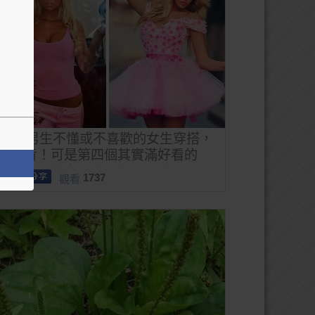
10種男生不懂或不喜歡的女生穿搭，
超中肯！可是第四個其實滿好看的
阿，還是其實是麻豆好看？(誤
1737
觀看