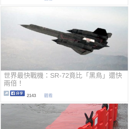
得害怕.
世界最快戰機：SR-72竟比「黑鳥」還快
兩倍！
2143
觀看