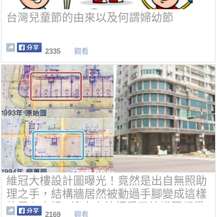
台灣兒童節的由來以及何謂婦幼節
2335
觀看
維冠大樓設計圖曝光！竟然是出自無照助
理之手，結構牆居然被動過手腳變成這樣
的黑心大樓...連土木技師看了結構圖都覺
2169
觀看