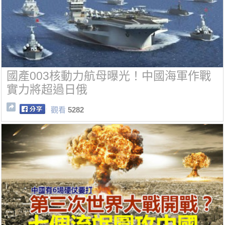
國產003核動力航母曝光！中國海軍作戰
實力將超過日俄
觀看
5282