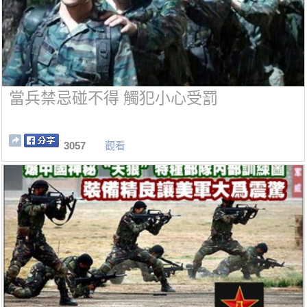
當兵禁忌碰不得 觸犯小心受罰
3057
觀看