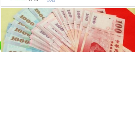
過年紅包應該「這樣包」才對，90％的人
都包錯了！一張「表」告訴你，哪些人應
該包多少！今年好人你當定了...
1692
觀看