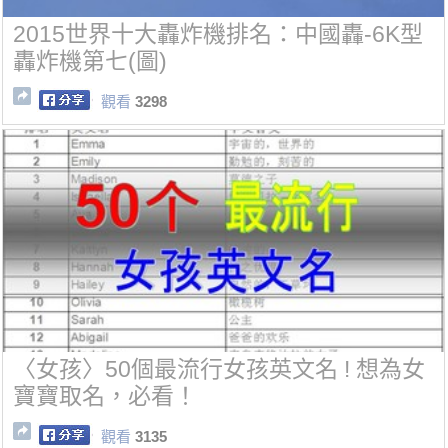
2015世界十大轟炸機排名：中國轟-6K型
轟炸機第七(圖)
觀看
3298
〈女孩〉50個最流行女孩英文名 ! 想為女
寶寶取名，必看！
觀看
3135