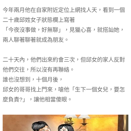
今年兩月他在自家附近定位上網找人天，看到一個
二十歲邱姓女子狀態欄上寫著
「今夜沒事做，好無聊」，見獵心喜，就搭訕她，
兩人聊著聊著就成為朋友。
二十天內，他們出來約會三次，但邱女的家人反對
他們交往，所以沒有再聯絡。
誰也沒想到，十個月後，
邱女的哥哥找上門來，嗆他「生下一個女兒，要怎
麼負責?」，讓他相當傻眼。