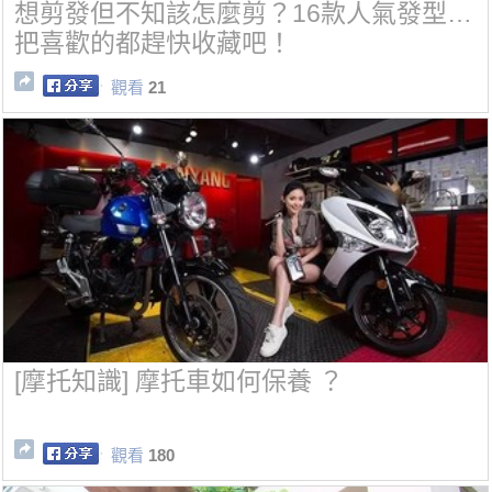
想剪發但不知該怎麼剪？16款人氣發型…
把喜歡的都趕快收藏吧！
觀看
21
[摩托知識] 摩托車如何保養 ？
觀看
180