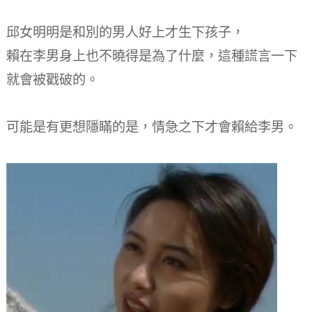
邱女明明是和別的男人好上才生下孩子，
賴在李男身上也不曉得是為了什麼，這種謊言一下
就會被戳破的。
可能是有更想隱瞞的是，情急之下才會賴給李男。