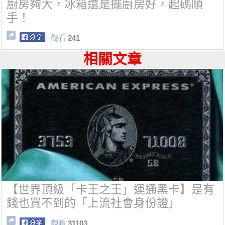
廚房夠大，冰箱還是擺廚房好，起碼順
手！
觀看
241
相關文章
【世界頂級「卡王之王」運通黑卡】是有
錢也買不到的「上流社會身份證」
觀看
31103