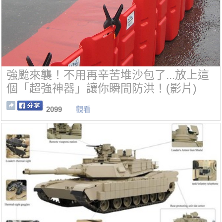
強颱來襲！不用再辛苦堆沙包了...放上這
個「超強神器」讓你瞬間防洪！(影片)
2099
觀看