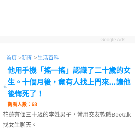
Google Ads
首頁
>
新聞
>
生活百科
他用手機「搖一搖」認識了二十歲的女
生。十個月後，竟有人找上門來…讓他
後悔死了！
觀看人數：68
花蓮有個三十歲的李姓男子，常用交友軟體Beetalk
找女生聊天。