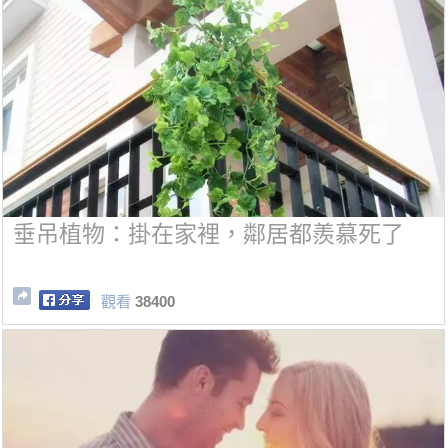
垂吊植物：掛在家裡，鄰居都羨慕死了
觀看
38400