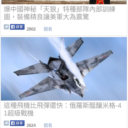
爆中國神秘「天狼」特種部隊內部訓練
圖，裝備精良讓美軍大為震驚
2802
觀看
這種飛機比飛彈還快：俄羅斯醞釀米格-4
1超級戰機
2624
觀看