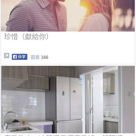
珍惜（獻給你）
觀看
166