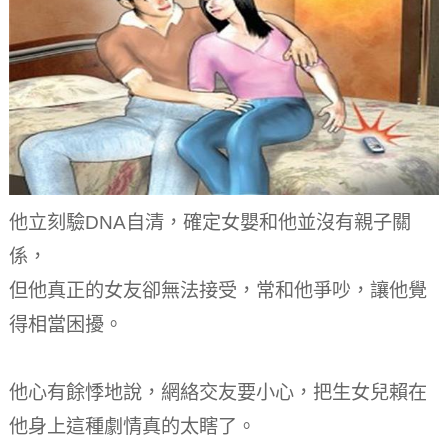
他立刻驗DNA自清，確定女嬰和他並沒有親子關
係，
但他真正的女友卻無法接受，常和他爭吵，讓他覺
得相當困擾。
他心有餘悸地說，網絡交友要小心，把生女兒賴在
他身上這種劇情真的太瞎了。