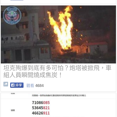
坦克殉爆到底有多可怕？炮塔被掀飛，車
組人員瞬間燒成焦炭！
觀看
4684