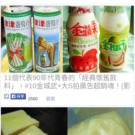
11個代表90年代青春的「經典懷舊飲
料」，#10金城武+大S拍廣告超銷魂！(影
片)
2560
觀看