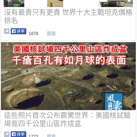
沒有最貴只有更貴 世界十大主戰坦克價格
排名
1878
觀看
這些照片首次公布震驚世界：美國核試驗
場竟四千公里山區炸成盆
1773
觀看