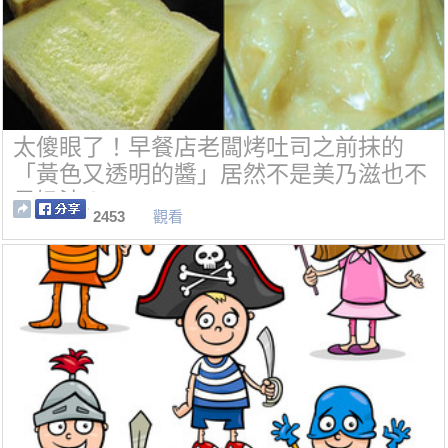
太傻眼了！早餐店老闆烤吐司之前抹的
「黃色又透明的醬」居然不是美乃滋也不
是奶油！
2453
觀看