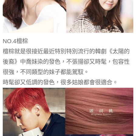
NO.4檀棕
檀棕就是很接近最近特別特別流行的韓劇《太陽的
後裔》中喬妹染的發色，不張揚卻又時髦，包容性
很強，不同類型的妹子都能駕馭。
時髦卻又低調的發色，很多姑娘都會很適合。