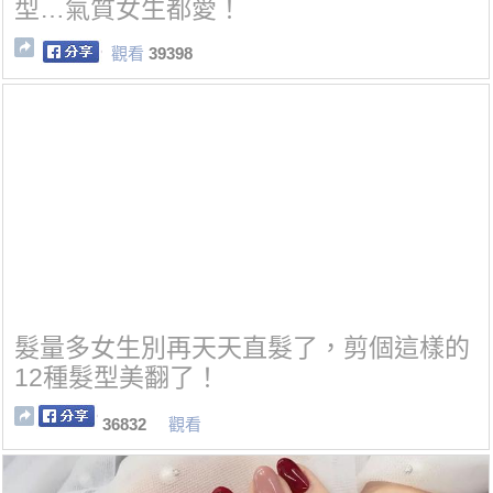
型…氣質女生都愛！
觀看
39398
髮量多女生別再天天直髮了，剪個這樣的
12種髮型美翻了！
36832
觀看