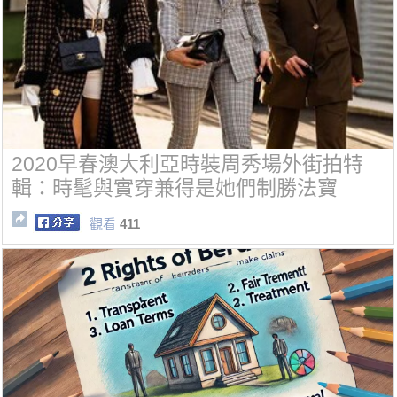
2020早春澳大利亞時裝周秀場外街拍特
輯：時髦與實穿兼得是她們制勝法寶
觀看
411