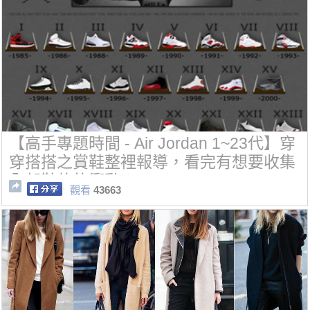
【高手專題時間 - Air Jordan 1~23代】穿
穿搭搭之賞鞋整裡報導，看完有想要收集
全部鞋款的衝動！
觀看
43663