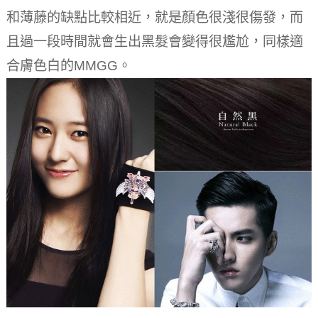
和薄藤的缺點比較相近，就是顏色很淺很傷發，而
且過一段時間就會生出黑髮會變得很尷尬，同樣適
合膚色白的MMGG。