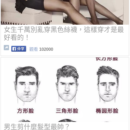
女生千萬別亂穿黑色絲襪，這樣穿才是最
好看的！
觀看
102000
男生剪什麼髮型最帥？