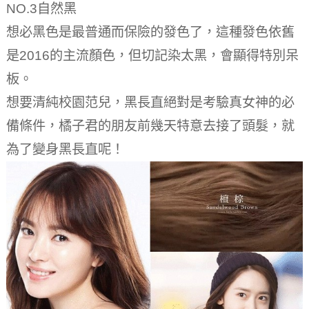
NO.3自然黑
想必黑色是最普通而保險的發色了，這種發色依舊
是2016的主流顏色，但切記染太黑，會顯得特別呆
板。
想要清純校園范兒，黑長直絕對是考驗真女神的必
備條件，橘子君的朋友前幾天特意去接了頭髮，就
為了變身黑長直呢！