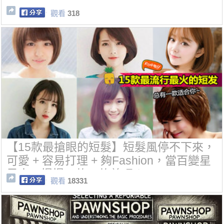
觀看
318
【15款最搶眼的短髮】短髮風停不下來，
可愛 + 容易打理 + 夠Fashion，當百變星
君去，慢慢一款一款剪吧！
觀看
18331