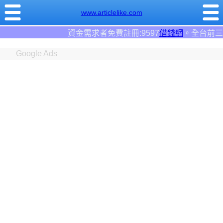
www.articlelike.com
者免費註冊:9597
借錢網
。全台前三大借錢網站！
Google Ads