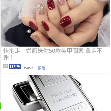
快抱走｜過節送你50款美甲圖案 拿走不
謝！
35457
觀看