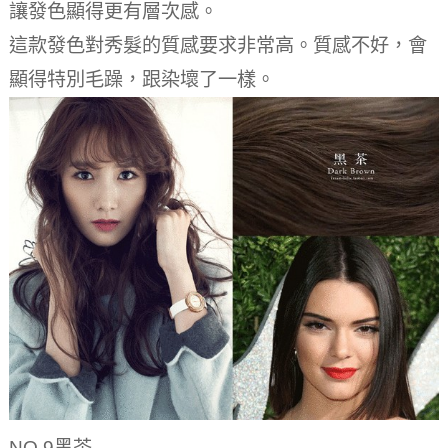
讓發色顯得更有層次感。
這款發色對秀髮的質感要求非常高。質感不好，會
顯得特別毛躁，跟染壞了一樣。
NO.9黑茶