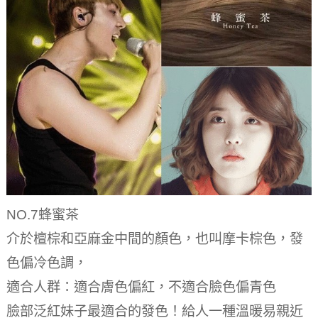
NO.7蜂蜜茶
介於檀棕和亞麻金中間的顏色，也叫摩卡棕色，發
色偏冷色調，
適合人群：適合膚色偏紅，不適合臉色偏青色
臉部泛紅妹子最適合的發色！給人一種溫暖易親近