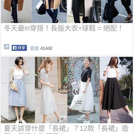
冬天最in穿搭！長版大衣+球鞋 = 絕配！
觀看
41442
夏天該穿什麼「長裙」？12款「長裙」造