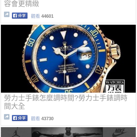
容會更精緻
觀看
44601
勞力士手錶怎麼調時間?勞力士手錶調時
間大全
觀看
43730