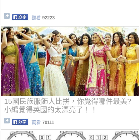
觀看
92223
15國民族服飾大比拼，你覺得哪件最美?
小編覺得英國的太漂亮了！！
觀看
70111