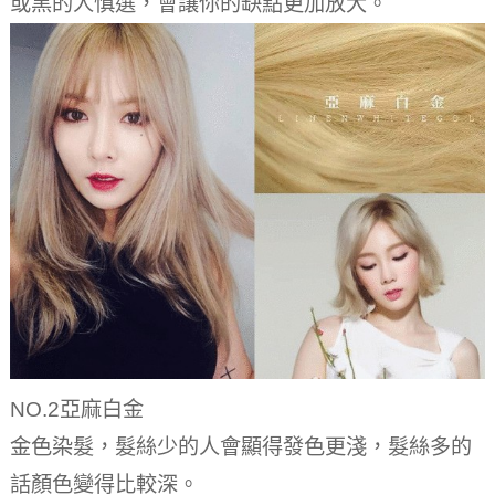
或黑的人慎選，會讓你的缺點更加放大。
NO.2亞麻白金
金色染髮，髮絲少的人會顯得發色更淺，髮絲多的
話顏色變得比較深。