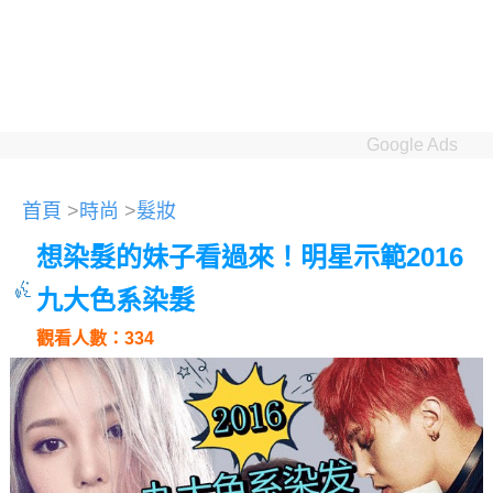
Google Ads
首頁
>
時尚
>
髮妝
想染髮的妹子看過來！明星示範2016
九大色系染髮
觀看人數：334