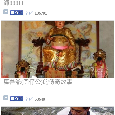
師!!!!!!!!!
觀看
105791
萬善爺(囝仔公)的傳奇故事
觀看
58548