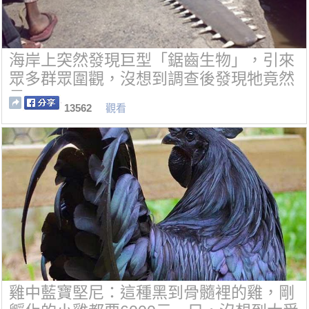
海岸上突然發現巨型「鋸齒生物」，引來
眾多群眾圍觀，沒想到調查後發現牠竟然
是······
13562
觀看
雞中藍寶堅尼：這種黑到骨髓裡的雞，剛