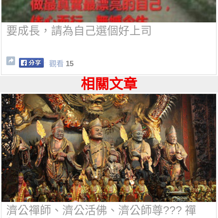
要成長，請為自己選個好上司
觀看
15
相關文章
濟公禪師、濟公活佛、濟公師尊??? 禪