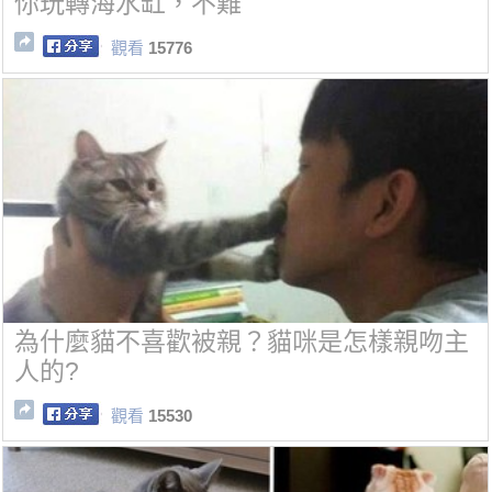
你玩轉海水缸，不難
觀看
15776
為什麼貓不喜歡被親？貓咪是怎樣親吻主
人的?
觀看
15530