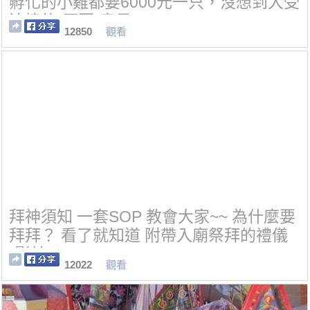
孵化的小雞都要6000元一只，沒想到大受
追捧的“原因”竟是...！！
12850
觀看
拜神須知 一套SOP 教會大家~~ 為什麼要
拜拜？ 看了就知道 附帶入廟祭拜的禮儀
(影片)
12022
觀看