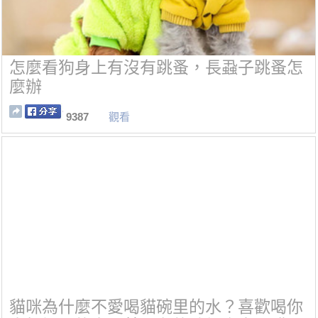
怎麼看狗身上有沒有跳蚤，長蝨子跳蚤怎
麼辦
9387
觀看
貓咪為什麼不愛喝貓碗里的水？喜歡喝你