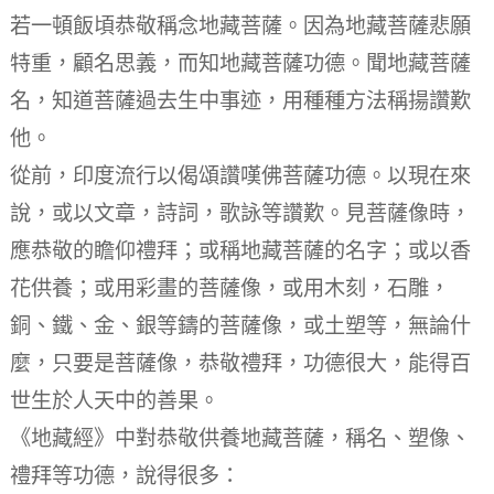
若一頓飯頃恭敬稱念地藏菩薩。因為地藏菩薩悲願
特重，顧名思義，而知地藏菩薩功德。聞地藏菩薩
名，知道菩薩過去生中事迹，用種種方法稱揚讚歎
他。
從前，印度流行以偈頌讚嘆佛菩薩功德。以現在來
說，或以文章，詩詞，歌詠等讚歎。見菩薩像時，
應恭敬的瞻仰禮拜；或稱地藏菩薩的名字；或以香
花供養；或用彩畫的菩薩像，或用木刻，石雕，
銅、鐵、金、銀等鑄的菩薩像，或土塑等，無論什
麼，只要是菩薩像，恭敬禮拜，功德很大，能得百
世生於人天中的善果。
《地藏經》中對恭敬供養地藏菩薩，稱名、塑像、
禮拜等功德，說得很多：