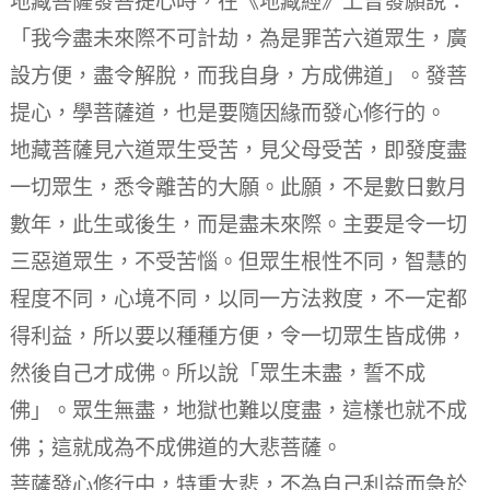
地藏菩薩發菩提心時，在《地藏經》上曾發願說：
「我今盡未來際不可計劫，為是罪苦六道眾生，廣
設方便，盡令解脫，而我自身，方成佛道」。發菩
提心，學菩薩道，也是要隨因緣而發心修行的。
地藏菩薩見六道眾生受苦，見父母受苦，即發度盡
一切眾生，悉令離苦的大願。此願，不是數日數月
數年，此生或後生，而是盡未來際。主要是令一切
三惡道眾生，不受苦惱。但眾生根性不同，智慧的
程度不同，心境不同，以同一方法救度，不一定都
得利益，所以要以種種方便，令一切眾生皆成佛，
然後自己才成佛。所以說「眾生未盡，誓不成
佛」。眾生無盡，地獄也難以度盡，這樣也就不成
佛；這就成為不成佛道的大悲菩薩。
菩薩發心修行中，特重大悲，不為自己利益而急於