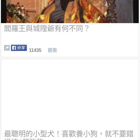
閻羅王與城隍爺有何不同？
11435
觀看
最聰明的小型犬！喜歡養小狗，就不要錯