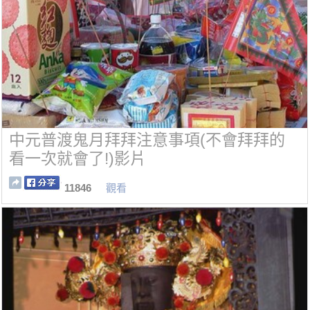
中元普渡鬼月拜拜注意事項(不會拜拜的
看一次就會了!)影片
11846
觀看