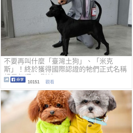
不要再叫什麼「臺灣土狗」、「米克
斯」！終於獲得國際認證的牠們正式名稱
超霸氣啊！(影片)
10151
觀看