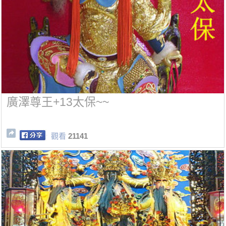
廣澤尊王+13太保~~
觀看
21141