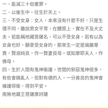
一、能滅三十劫重罪。
二、以後生中，往生於天上。
三、不受女身：女人，本來沒有什麼不好，只是生
理不同，雖說男女平等，在體質上，實在不及大丈
夫。若能稱地藏菩薩名，可以不受女身。若有以為
女身也好，願意受女身的，那來生一定是端嚴尊
貴，賢淑純良，作一賢妻良母。或如摩耶夫人，作
佛母。
四、生於人間有鬼神衛護。世間的邪惡鬼神很多，
有些會嬈亂人，但對有德的人，一分善良的鬼神會
擁護保衛，得到平安。
南無地藏王菩薩摩訶薩