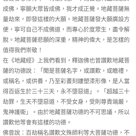
成佛，寧願大眾皆成佛，我才成正覺。地藏菩薩無
量劫來，即發這樣的大願。地藏菩薩發大願廣設方
便，寧可自己不成佛道，而專心於度眾生，盡令解
脫。地藏菩薩悲願的深重，精神的偉大，是怎樣的
值得我們崇敬！
在《地藏經》上我們看到，釋迦佛也曾讚歎地藏菩
薩的功德說：「聞是菩薩名字，或讚歎，或瞻禮，
或稱名，或供養，乃至彩畫刻鏤塑漆形像，是人當
得百返生於三十三天，永不墮惡道」。「超越三十
劫罪，生天不墮惡道，不受女身，受則尊貴端嚴，
鬼神護衛」。由於地藏菩薩功德的不可思議，所以
讚歎他等會有這樣的功德。
佛曾說：百劫稱名讚歎文殊師利等大菩薩功德，不