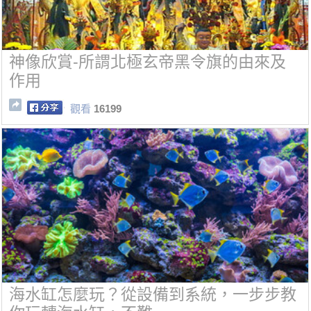
神像欣賞-所謂北極玄帝黑令旗的由來及
作用
觀看
16199
海水缸怎麼玩？從設備到系統，一步步教