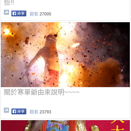
些!!
觀看
27005
關於寒單爺由來說明~~~~
觀看
23793