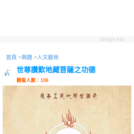
Google Ads
首頁
>
興趣
>
人文藝術
世尊讚歎地藏菩薩之功德
觀看人數：106