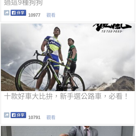
過這9種狗狗
10977
觀看
十款好車大比拚，新手選公路車，必看！
10791
觀看