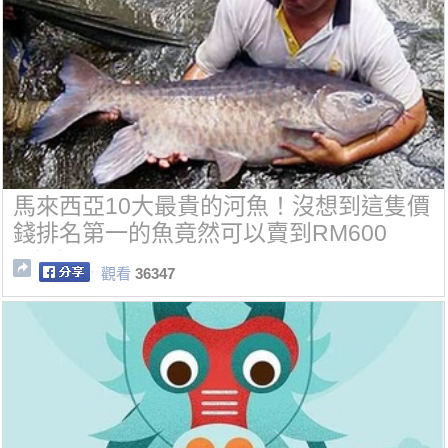
馬來西亞10大最貴的河魚！沒想到這隻價
錢排名第一的魚竟然可以賣到RM600
0！！
觀看
36347