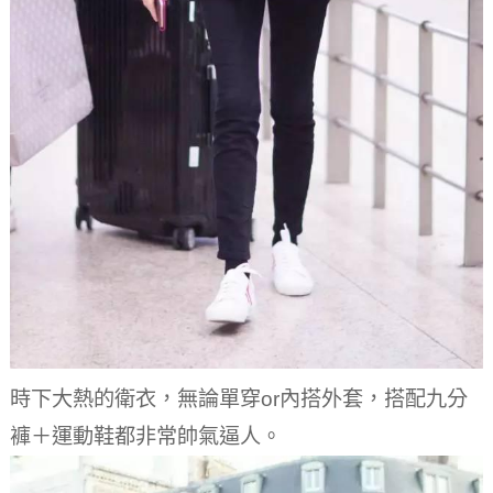
時下大熱的衛衣，無論單穿or內搭外套，搭配九分
褲＋運動鞋都非常帥氣逼人。