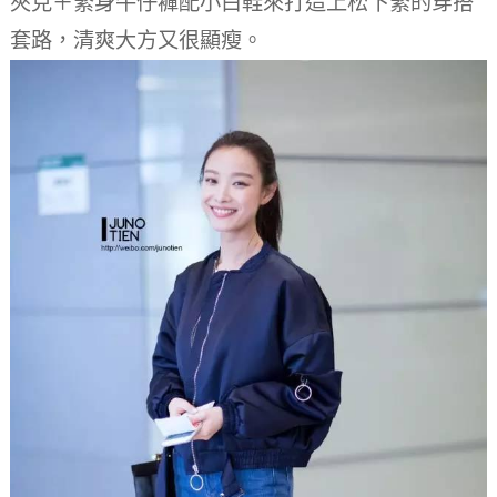
夾克＋緊身牛仔褲配小白鞋來打造上松下緊的穿搭
套路，清爽大方又很顯瘦。