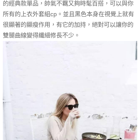
的經典款單品，帥氣不羈又夠時髦百搭，可以與你
所有的上衣外套組cp。
並且黑色本身在視覺上就有
很顯著的顯瘦作用，有它的加持，絕對可以讓你的
雙腿曲線變得纖細修長不少。