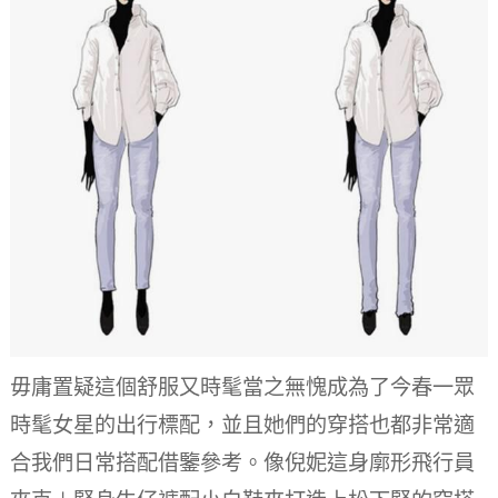
毋庸置疑這個舒服又時髦當之無愧成為了今春一眾
時髦女星的出行標配，並且她們的穿搭也都非常適
合我們日常搭配借鑒參考。
像倪妮這身廓形飛行員