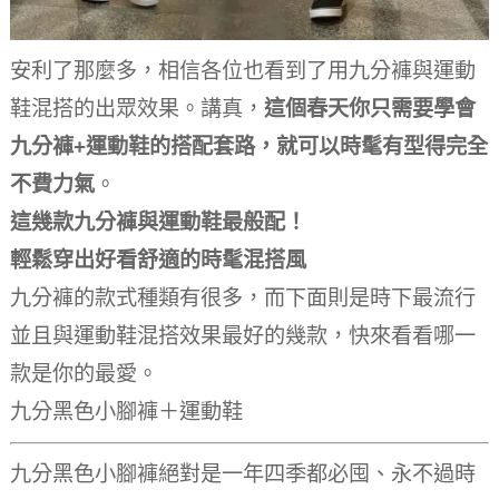
安利了那麼多，相信各位也看到了用九分褲與運動
鞋混搭的出眾效果。
講真，
這個春天你只需要學會
九分褲+運動鞋的搭配套路，就可以時髦有型得完全
不費力氣
。
這幾款九分褲與運動鞋最般配！
輕鬆穿出好看舒適的時髦混搭風
九分褲的款式種類有很多，而下面則是時下最流行
並且與運動鞋混搭效果最好的幾款，快來看看哪一
款是你的最愛。
九分黑色小腳褲＋運動鞋
九分黑色小腳褲絕對是一年四季都必囤、永不過時