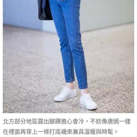
北方部分地區露出腳踝擔心會冷，不妨像唐嫣一樣
在裡面再穿上一條打底襪來兼具溫暖與時髦。