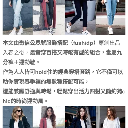
本文由微信公眾號服飾搭配（fushidp）
原創出品
入春之後，
最實穿百搭又時髦有型的組合，當屬九
分褲＋運動鞋
。
作為
人人皆可hold住的經典穿搭套路，它不僅可以
助你實現春季裡的無數種搭配可能，
還能兼顧舒適與時髦，輕鬆穿出活力四射又簡約夠c
hic的時尚運動風
。