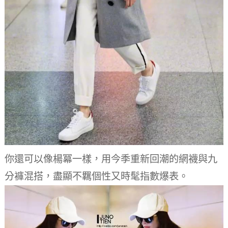
你還可以像楊冪一樣，用今季重新回潮的網襪與九
分褲混搭，盡顯不羈個性又時髦指數爆表。