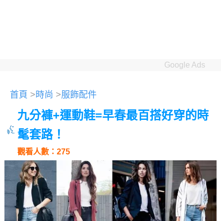
Google Ads
首頁
>
時尚
>
服飾配件
九分褲+運動鞋=早春最百搭好穿的時
髦套路！
觀看人數：275