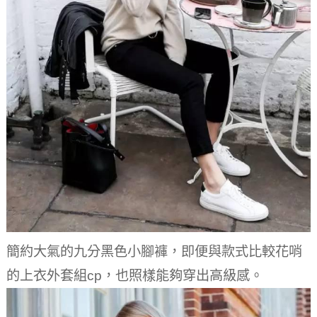
簡約大氣的九分黑色小腳褲，即便與款式比較花哨
的上衣外套組cp，也照樣能夠穿出高級感。