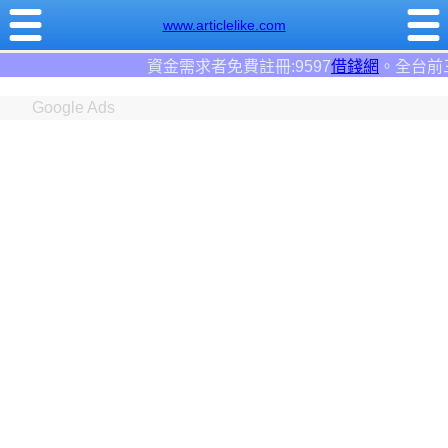
www.articlelike.com
者免費註冊:9597
借錢網
。全台前三大借錢網站！
Google Ads