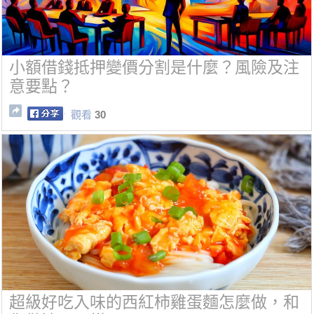
小額借錢抵押變價分割是什麼？風險及注
意要點？
觀看
30
超級好吃入味的西紅柿雞蛋麵怎麼做，和