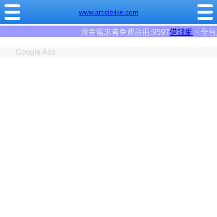
www.articlelike.com
金需求者免費註冊:9597
借錢網
。全台前三大借錢網站！
Google Ads