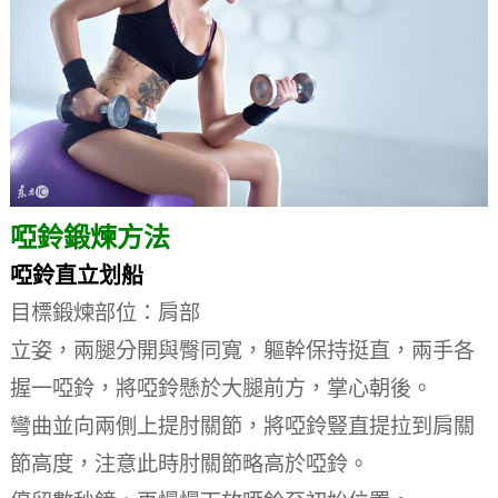
啞鈴鍛煉方法
啞鈴直立划船
目標鍛煉部位：肩部
立姿，兩腿分開與臀同寬，軀幹保持挺直，兩手各
握一啞鈴，將啞鈴懸於大腿前方，掌心朝後。
彎曲並向兩側上提肘關節，將啞鈴豎直提拉到肩關
節高度，注意此時肘關節略高於啞鈴。