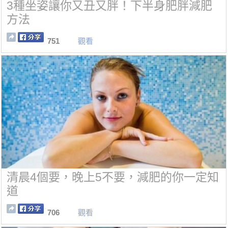
3種坐姿讓你又丑又胖！下半身肥胖減肥
方法
751
觀看
清晨4個要，晚上5不要，減肥的你一定知
道
706
觀看