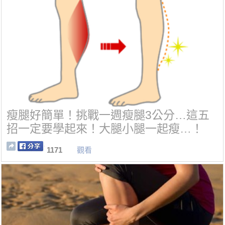
瘦腿好簡單！挑戰一週瘦腿3公分…這五
招一定要學起來！大腿小腿一起瘦…！
1171
觀看