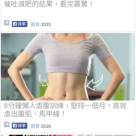
催吐減肥的結果，看完震驚！
觀看
3333
8分鐘懶人虐腹訓練，堅持一個月，高效
虐出腹肌、馬甲線！
觀看
2518