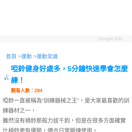
Google Ads
首頁
>
運動
>
運動常識
啞鈴健身好處多，5分鐘快速學會怎麼
練！
觀看人數：294
啞鈴一直被稱為“訓練器械之王”，是大家最喜歡的訓
練器材之一，
雖然沒有槓鈴那般力拔千鈞，但是在很多方面確實
比槓鈴更有優勢，適合日常鍛煉使用。