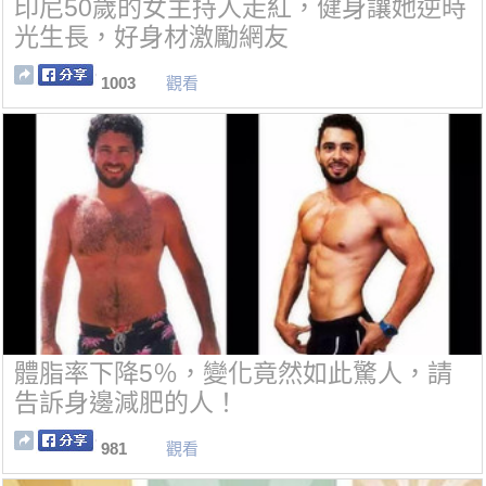
印尼50歲的女主持人走紅，健身讓她逆時
光生長，好身材激勵網友
1003
觀看
體脂率下降5％，變化竟然如此驚人，請
告訴身邊減肥的人！
981
觀看