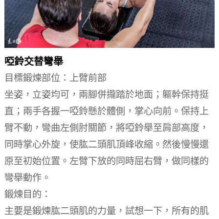
啞鈴交替彎舉
目標鍛煉部位：上臂前部
坐姿，立姿均可，兩腳併攏踏於地面；軀幹保持挺
直；兩手各握一啞鈴懸於體側，掌心向前。
保持上
臂不動，彎曲左側肘關節，將啞鈴舉至肩部高度，
同時掌心外旋，使肱二頭肌頂峰收縮。
然後慢慢還
原至初始位置。
左臂下放的同時屈右臂，做同樣的
彎舉動作。
鍛煉目的：
主要是鍛煉肱二頭肌的力量，試想一下，所有的肌