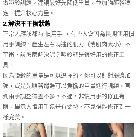
做啞鈴訓練。
建議最好先降低重量，並加強軀幹穩
定、提升核心力量。
2.解決不平衡狀態
正常人應該都有“慣用手“，有些人會因為長期使用慣
用手訓練，產生左右兩邊的肌力（或肌肉大小）不
平衡，該怎麼解決呢？
啞鈴就是很好用的修正工
具。
因為啞鈴的重量是可以選擇的。
你可以針對弱邊加
強，或是先順著弱邊可以負擔的重量進行訓練，直
到兩手調整得差不多。
不過，非慣用手的修正有
限，畢竟人慣用手還是有優勢，不見得能修正到一
樣完美。