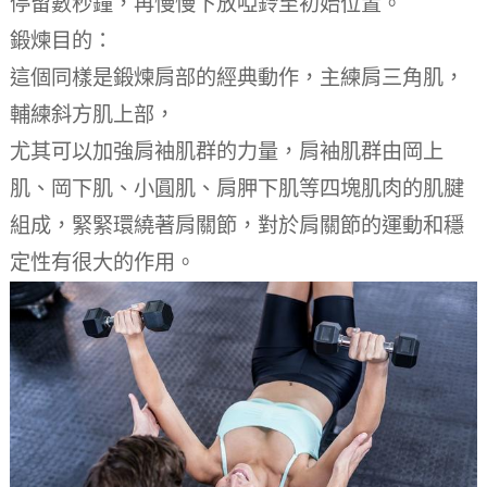
停留數秒鐘，再慢慢下放啞鈴至初始位置。
鍛煉目的：
這個同樣是鍛煉肩部的經典動作，主練肩三角肌，
輔練斜方肌上部，
尤其可以加強肩袖肌群的力量，肩袖肌群由岡上
肌、岡下肌、小圓肌、肩胛下肌等四塊肌肉的肌腱
組成，緊緊環繞著肩關節，對於肩關節的運動和穩
定性有很大的作用。