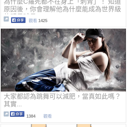
為什麼C羅死都不在身上「刺青」！ 知道
原因後，你會理解他為什麼能成為世界級
的明星球員~
觀看
1425
大家都認為跳舞可以減肥，當真如此嗎？
其實...
1384
觀看