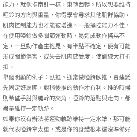
能力，就像指南針一樣，東轉西轉。
所以想要維持
啞鈴的方向與重量，你得學會尋求其他肌群協助，
肌肉控制能力也才能被增進。
一般操控能力不佳，
在使用啞鈴做多關節運動時，易造成動作搖晃不
定，一旦動作產生搖晃、有半點不確定，便有可能
形成關節傷害、或失去肌肉感受度，使訓練大打折
扣。
舉個明顯的例子：臥推。
通常做啞鈴臥推，會建議
先固定好肩胛，對稍後推的動作才有利。
推的時候
則希望手肘與軀幹的夾角、啞鈴的落點與走向，都
盡量維持一定軌跡。
如果你沒有辦法將運動軌跡維持一定水準，那可能
就代表啞鈴拿太重，或是你的身體根本還沒準備好