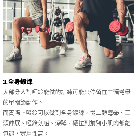
3.全身鍛煉
大部分人對啞鈴能做的訓練可能只停留在二頭彎舉
的單關節動作。
而實際上啞鈴可以做到全身鍛練，從二頭彎舉、三
頭伸展、啞鈴划船、深蹲、硬拉到前臂小肌肉都能
包辦，實用性高。