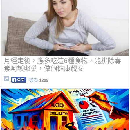
月經走後，應多吃這6種食物，能排除毒
素呵護卵巢，做個健康靚女
觀看
1229