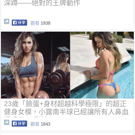
深蹲——絕對的王牌動作
觀看
1938
23歲「臉蛋+身材超越科學極限」的超正
健身女模，小露南半球已經讓所有人鼻血
爆噴了！(影片)
觀看
1843