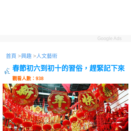
Google Ads
首頁
>
興趣
>
人文藝術
春節初六到初十的習俗，趕緊記下來
觀看人數：938