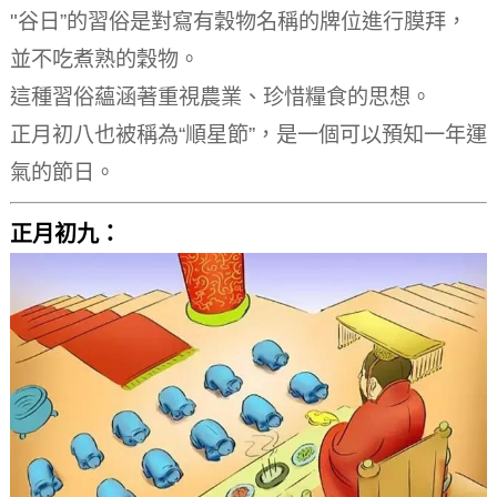
"谷日”的習俗是對寫有穀物名稱的牌位進行膜拜，
並不吃煮熟的穀物。
這種習俗蘊涵著重視農業、珍惜糧食的思想。
正月初八也被稱為“順星節”，是一個可以預知一年運
氣的節日。
正月初九：