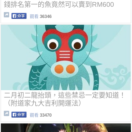
錢排名第一的魚竟然可以賣到RM600
0！！
觀看
36346
二月初二龍抬頭，這些禁忌一定要知道！
（附道家九大吉利開運法）
觀看
33470