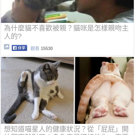
為什麼貓不喜歡被親？貓咪是怎樣親吻主
人的?
觀看
15530
想知道喵星人的健康狀況？從「屁屁」開