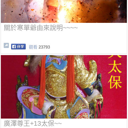
關於寒單爺由來說明~~~~
觀看
23793
廣澤尊王+13太保~~