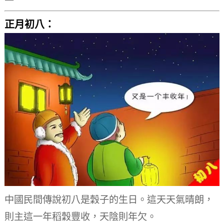
正月初八：
中國民間傳說初八是穀子的生日。
這天天氣晴朗，
則主這一年稻穀豐收，天陰則年欠。