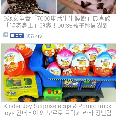
9歲女童養「7000隻活生生蟑螂」最喜歡
「爬滿身上」超爽！00:35被子翻開嚇到
尿！(影片)
觀看
413
Kinder Joy Surprise eggs & Pororo truck
toys 킨더조이 와 뽀로로 트럭과 라바 장난감