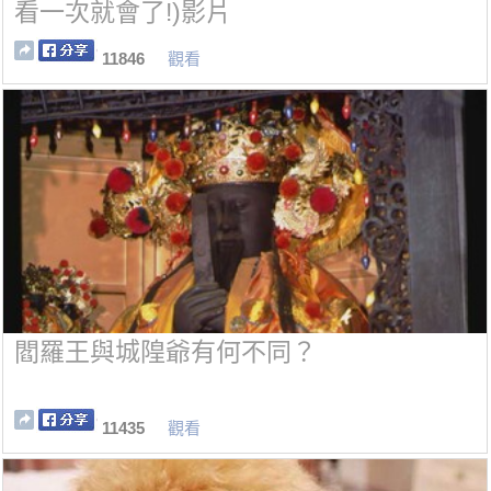
看一次就會了!)影片
11846
觀看
閻羅王與城隍爺有何不同？
11435
觀看