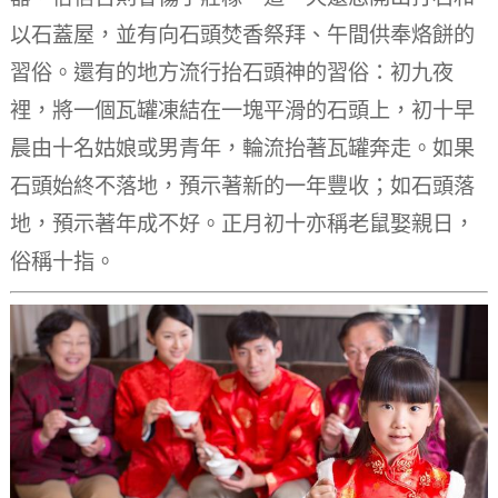
以石蓋屋，並有向石頭焚香祭拜、午間供奉烙餅的
習俗。
還有的地方流行抬石頭神的習俗：初九夜
裡，將一個瓦罐凍結在一塊平滑的石頭上，初十早
晨由十名姑娘或男青年，輪流抬著瓦罐奔走。
如果
石頭始終不落地，預示著新的一年豐收；如石頭落
地，預示著年成不好。
正月初十亦稱老鼠娶親日，
俗稱十指。