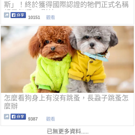
斯」！終於獲得國際認證的牠們正式名稱
超霸氣啊！(影片)
10151
觀看
怎麼看狗身上有沒有跳蚤，長蝨子跳蚤怎
麼辦
9387
觀看
已無更多資料.....