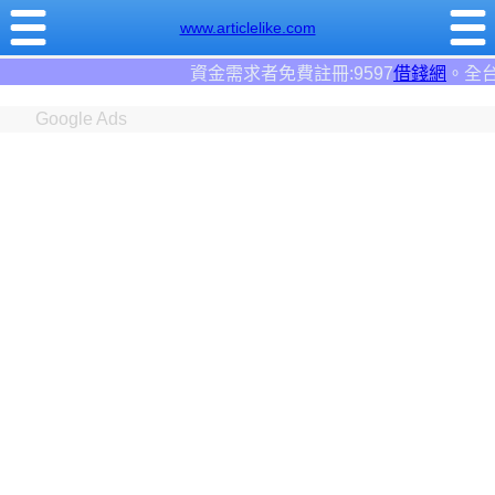
www.articlelike.com
金需求者免費註冊:9597
借錢網
。全台前三大借錢網站！
Google Ads