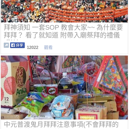
拜神須知 一套SOP 教會大家~~ 為什麼要
拜拜？ 看了就知道 附帶入廟祭拜的禮儀
(影片)
12022
觀看
中元普渡鬼月拜拜注意事項(不會拜拜的