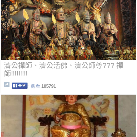
濟公禪師、濟公活佛、濟公師尊??? 禪
師!!!!!!!!!
觀看
105791