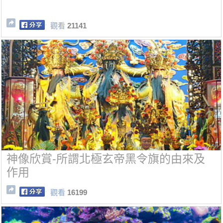
觀看
21141
神像欣賞-所謂北極玄帝黑令旗的由來及
作用
觀看
16199