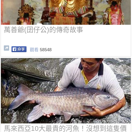
萬善爺(囝仔公)的傳奇故事
觀看
58548
馬來西亞10大最貴的河魚！沒想到這隻價