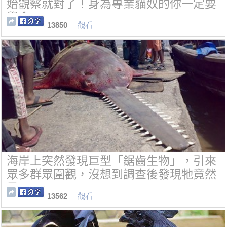
始觀察就對了！身為專業貓奴的你一定要
學會。
13850
觀看
海岸上突然發現巨型「鋸齒生物」，引來
眾多群眾圍觀，沒想到調查後發現牠竟然
是······
13562
觀看