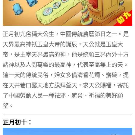
正月初九俗稱天公生，中國傳統農曆節日之一。
是
天界最高神祇玉皇大帝的誕辰，天公就是玉皇大
帝，是主宰天界最高的神，他是統領三界內外十方
諸神以及人間萬靈的最高神，代表至高無上的天。
這一天的傳統民俗，婦女多備清香花燭、齋碗，擺
在天井巷口露天地方膜拜蒼天，求天公賜福，寄託
了中國勞動人民一種祛邪、避災、祈福的美好願
望。
正月初十：