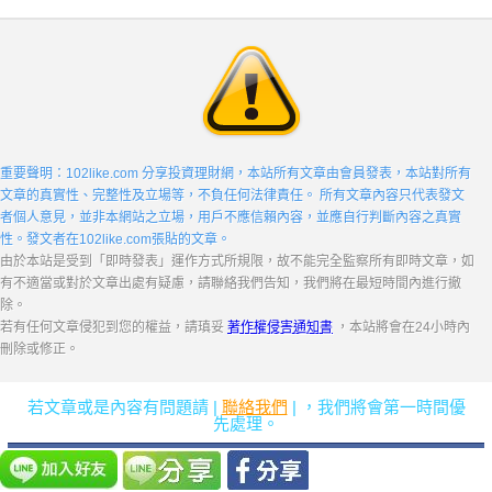
重要聲明：102like.com 分享投資理財網，本站所有文章由會員發表，本站對所有
文章的真實性、完整性及立場等，不負任何法律責任。 所有文章內容只代表發文
者個人意見，並非本網站之立場，用戶不應信賴內容，並應自行判斷內容之真實
性。發文者在102like.com張貼的文章。
由於本站是受到「即時發表」運作方式所規限，故不能完全監察所有即時文章，如
有不適當或對於文章出處有疑慮，請聯絡我們告知，我們將在最短時間內進行撤
除。
若有任何文章侵犯到您的權益，請瑱妥
著作權侵害通知書
，本站將會在24小時內
刪除或修正。
若文章或是內容有問題請 |
聯絡我們
| ，我們將會第一時間優
先處理。
侵權舉報
｜
聯絡我們
｜
借錢
｜
貸款
｜
借錢網
｜
借钱
｜
贷款
｜
評價
｜
易窩