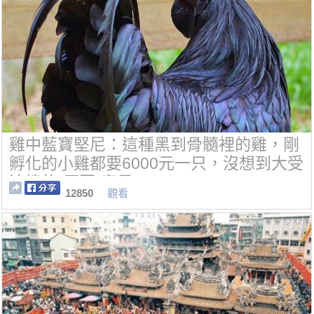
雞中藍寶堅尼：這種黑到骨髓裡的雞，剛
孵化的小雞都要6000元一只，沒想到大受
追捧的“原因”竟是...！！
12850
觀看