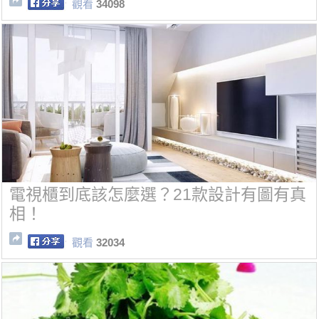
觀看
34098
電視櫃到底該怎麼選？21款設計有圖有真
相！
觀看
32034