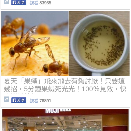
觀看
83955
夏天「果蠅」飛來飛去有夠討厭！只要這
幾招，5分鐘果蠅死光光！100％見效，快
來消滅牠們吧~
觀看
78891