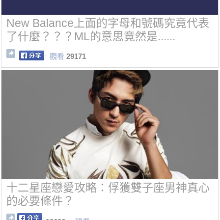
New Balance上面的字母和號碼究竟代表
了什麼？？？ML的意思竟然是......
觀看
29171
十二星座戀愛攻略：俘獲雙子座男神真心
的必要條件？