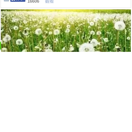
16606
觀看
蒲公英是個寶，十種功效、五種禁忌要記
牢
14608
觀看