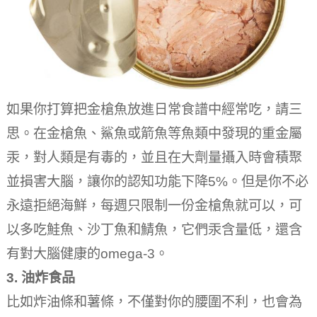
如果你打算把金槍魚放進日常食譜中經常吃，請三
思。
在金槍魚、鯊魚或箭魚等魚類中發現的重金屬
汞，對人類是有毒的，並且在大劑量攝入時會積聚
並損害大腦，讓你的認知功能下降5%。
但是你不必
永遠拒絕海鮮，每週只限制一份金槍魚就可以，可
以多吃鮭魚、沙丁魚和鯖魚，它們汞含量低，還含
有對大腦健康的omega-3。
3.
油炸食品
比如炸油條和薯條，不僅對你的腰圍不利，也會為