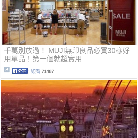
千萬別放過！ MUJI無印良品必買30樣好
用單品！第一個就超實用…
觀看
71487