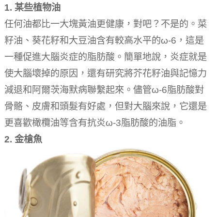
1.
某些植物油
任何油都比一大塊黃油更健康，對吧？
不是的。
菜
籽油、葵花籽和大豆油含有較高水平的ω-6，這是
一種促進大腦炎症的脂肪酸。
簡單地說，炎症就是
使大腦壞掉的原因，還有研究將芥花籽油與記憶力
減退和阿爾茨海默病聯繫起來。
儘管ω-6脂肪酸對
骨骼、皮膚和頭髮有好處，但對大腦來說，它還是
更喜歡橄欖油等含有抗炎ω-3脂肪酸的油脂。
2.
金槍魚