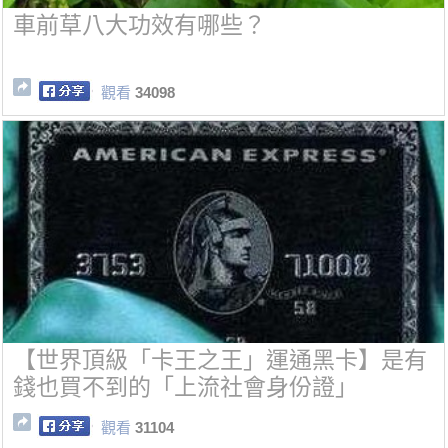
車前草八大功效有哪些？
觀看
34098
【世界頂級「卡王之王」運通黑卡】是有
錢也買不到的「上流社會身份證」
觀看
31104