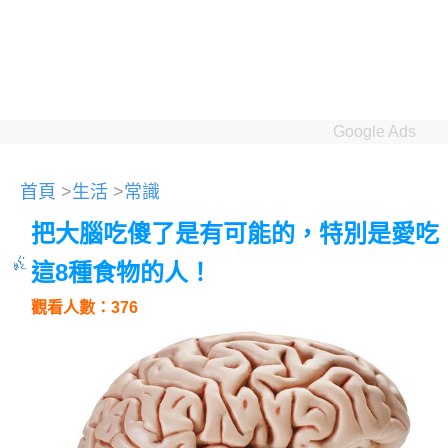
Google Ads
首頁
>
生活
>
常識
把大腦吃傻了是有可能的，特別是愛吃
這8種食物的人！
觀看人數：376