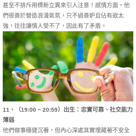
甚至不排斥用標新立異來引人注意！感情方面，他
們很善於營造浪漫氣氛，只不過善妒且佔有欲太
強，往往讓情人受不了，因此有了矛盾。
11、（19:00 ~ 20:59）出生：忠實可靠、社交能力
薄弱
他們做事穩健沉著，但內心深處其實埋藏著不安全