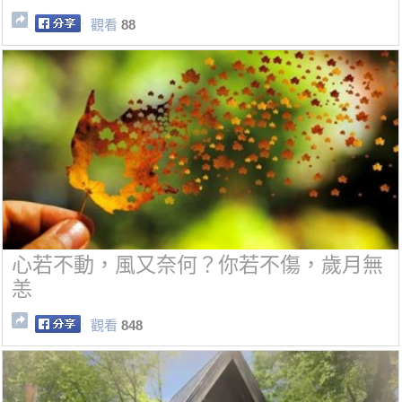
觀看
88
心若不動，風又奈何？你若不傷，歲月無
恙
觀看
848