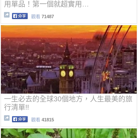
用單品！第一個就超實用…
觀看
71487
一生必去的全球30個地方，人生最美的旅
行清單!!
觀看
41815