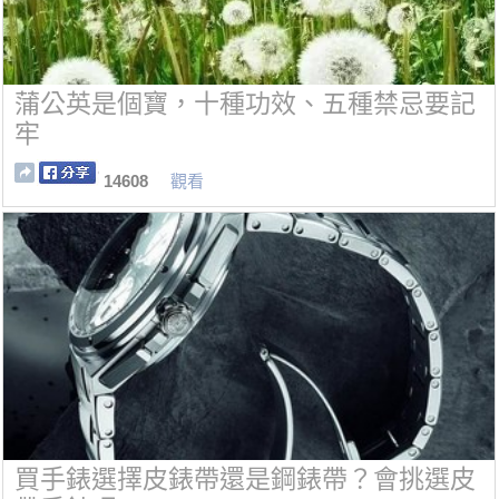
蒲公英是個寶，十種功效、五種禁忌要記
牢
14608
觀看
買手錶選擇皮錶帶還是鋼錶帶？會挑選皮