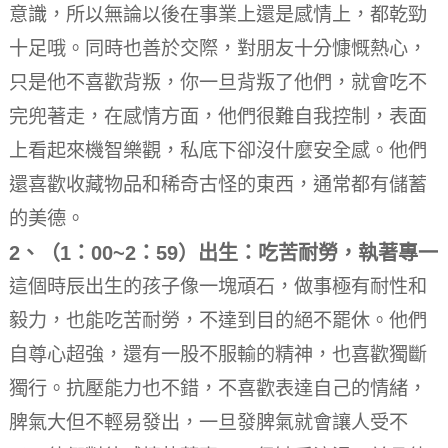
意識，所以無論以後在事業上還是感情上，都乾勁
十足哦。
同時也善於交際，對朋友十分慷慨熱心，
只是他不喜歡背叛，你一旦背叛了他們，就會吃不
完兜著走，在感情方面，他們很難自我控制，表面
上看起來機智樂觀，私底下卻沒什麼安全感。他們
還喜歡收藏物品和稀奇古怪的東西，通常都有儲蓄
的美德。
2、（1：00~2：59）出生：吃苦耐勞，執著專一
這個時辰出生的孩子像一塊頑石，做事極有耐性和
毅力，也能吃苦耐勞，不達到目的絕不罷休。
他們
自尊心超強，還有一股不服輸的精神，也喜歡獨斷
獨行。
抗壓能力也不錯，不喜歡表達自己的情緒，
脾氣大但不輕易發出，一旦發脾氣就會讓人受不