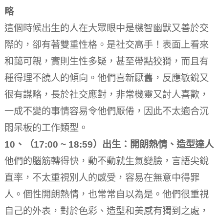
略
這個時候出生的人在大眾眼中是機智幽默又善於交
際的，卻有著雙重性格。
是社交高手！
表面上看來
和藹可親，實則生性多疑，甚至帶點狡猾，而且有
種得理不饒人的傾向。
他們喜新厭舊，反應敏銳又
很有謀略，長於社交應對，非常機靈又討人喜歡，
一成不變的事情容易令他們厭倦，因此不太適合沉
悶呆板的工作類型。
10、（17:00 ~ 18:59）出生：開朗熱情、造型達人
他們的腦筋轉得快，動不動就生氣變臉，言語尖銳
直率，不太重視別人的感受，容易在無意中得罪
人。
個性開朗熱情，也常常自以為是。
他們很重視
自己的外表，對於色彩、造型和美感有獨到之處，