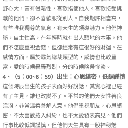
野心大，富有侵略性，喜歡指使他人。
喜歡接受挑
戰的他們，卻不喜歡服從別人。
自我期許相當高，
有些唯我獨尊的氣息，有天生的領導魅力。
他們神
秘，自主性高，在年輕時就有出人頭地的本事。
他
們不怎麼重視金錢，但卻經常有這很好的財運。
在
感情方面，屬於霸氣總裁類型的，感情也比較豐
富，愛的時候轟轟烈烈，分的時候略帶慘淡。
4、（5：00~6：59）出生：心思縝密，低調謹慎
這個時辰出生的孩子表面好好說話，其實心裡已經
有了主見，誰也改變不了。
平常的他們天安性善良
活潑，非常溫柔善解人意。
他們重視朋友，心思縝
密，不太喜歡捲入糾紛，也不太愛發表高見。
他們
行事比較低調謹慎，但他們天生具有一股神秘魅