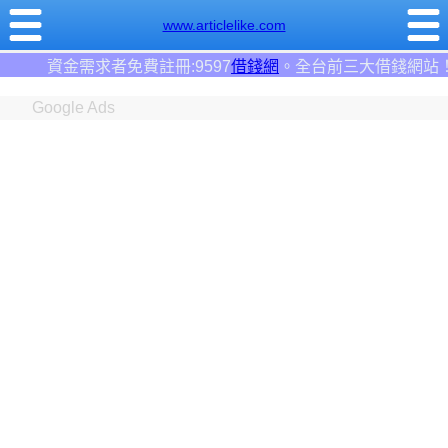
www.articlelike.com
597
借錢網
。全台前三大借錢網站！
Google Ads