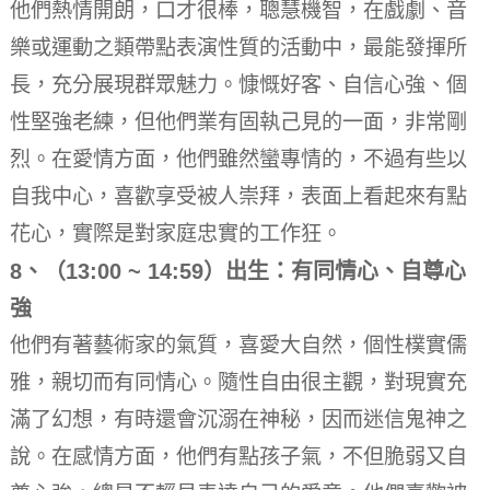
他們熱情開朗，口才很棒，聰慧機智，在戲劇、音
樂或運動之類帶點表演性質的活動中，最能發揮所
長，充分展現群眾魅力。
慷慨好客、自信心強、個
性堅強老練，但他們業有固執己見的一面，非常剛
烈。在愛情方面，他們雖然蠻專情的，不過有些以
自我中心，喜歡享受被人崇拜，表面上看起來有點
花心，實際是對家庭忠實的工作狂。
8、（13:00 ~ 14:59）出生：有同情心、自尊心
強
他們有著藝術家的氣質，喜愛大自然，個性樸實儒
雅，親切而有同情心。
隨性自由很主觀，對現實充
滿了幻想，有時還會沉溺在神秘，因而迷信鬼神之
說。在感情方面，他們有點孩子氣，不但脆弱又自