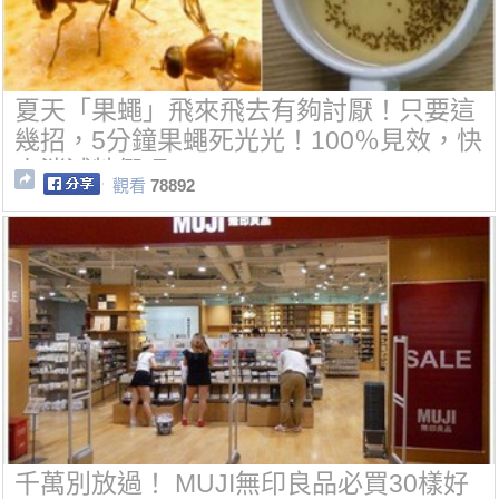
夏天「果蠅」飛來飛去有夠討厭！只要這
幾招，5分鐘果蠅死光光！100％見效，快
來消滅牠們吧~
觀看
78892
千萬別放過！ MUJI無印良品必買30樣好