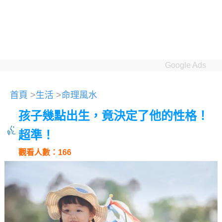
Google Ads
首頁
>
生活
>
命理風水
孩子幾點出生，竟決定了他的性格！
超準！
觀看人數：166