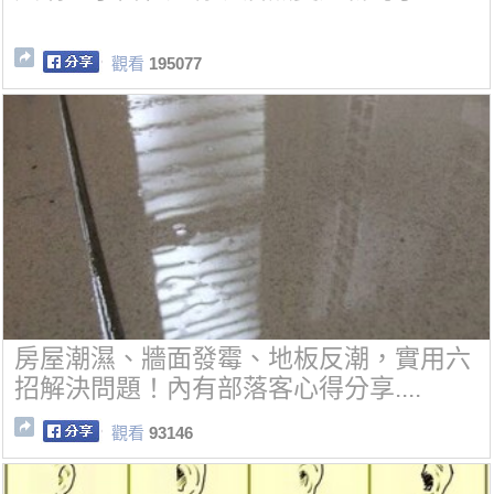
觀看
195077
房屋潮濕、牆面發霉、地板反潮，實用六
招解決問題！內有部落客心得分享....
觀看
93146