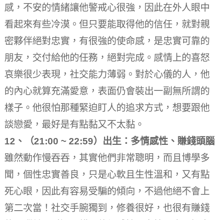
感，不安的情緒讓他警戒心很強，因此在外人眼中
看起來有些冷漠。
但只要能取得他的信任，就對親
密夥伴絕對忠實，有很強的使命感，是忠實可靠的
朋友，交付給他的任務，絕對完成。
感情上的喜怒
哀樂很少表現，社交能力薄弱。
對於心儀的人，他
的內心就算充滿愛意，表面仍會裝出一副無所謂的
樣子。
他很怕那種緊迫盯人的追求方式，想要跟他
談戀愛，最好是有點黏又不太黏。
12、（21:00 ~ 22:59）出生：多情感性、賺錢頭腦
雖然動作慢吞吞，其實他們非常聰明，而且博學多
聞，個性忠實善良，只是心軟且生性溫和，又有點
死心眼，因此有容易受騙的傾向，不過他絕不會上
第二次當！
社交手腕獨到，修養很好，也很有賺錢