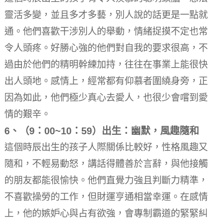
靈活多變，並且多才多藝，別人說的話更是一點就
通。
他們喜歡干涉別人的舉動，情緒捉摸不定也常
令人頭疼。
好勝心強的他們對自我的要求很高，不
過由於他們的精明幹練加持，往往在事業上能很快
出人頭地。
感情上，經常都有仰慕者圍繞身旁，正
因為如此，他們極少真心去愛人，也很少會嚐到愛
情的艱辛。
6、（9：00~10：59）出生：幽默，風趣隨和
這個時辰出生的孩子人際關係比較好，性格風趣又
隨和，不輕易動怒，講話得體善於言辭，與他接觸
的朋友都能很愉快。
他們直覺力強且判斷力精準，
不喜歡操勞的工作，但財運亨通相當幸運。在感情
上，他的嫉妒心與占有欲強，會專制霸道的緊緊糾