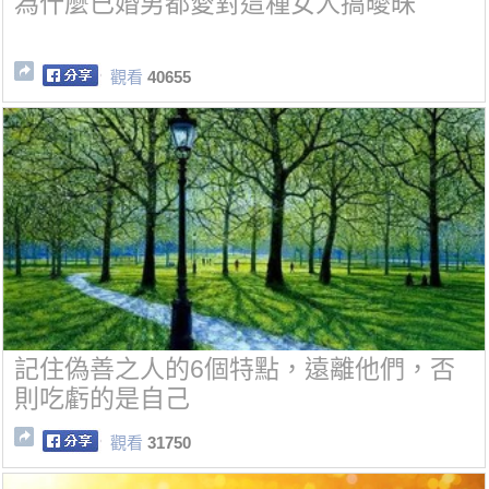
為什麼已婚男都愛對這種女人搞曖昧
觀看
40655
記住偽善之人的6個特點，遠離他們，否
則吃虧的是自己
觀看
31750