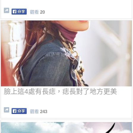
觀看
20
臉上這4處有長痣，痣長對了地方更美
觀看
243