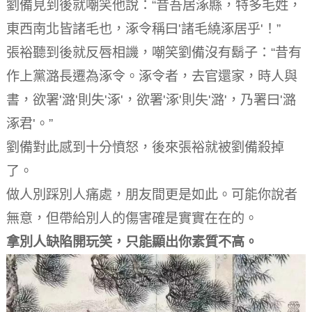
劉備見到後就嘲笑他說：“昔吾居涿縣，特多毛姓，
東西南北皆諸毛也，涿令稱曰'諸毛繞涿居乎'！”
張裕聽到後就反唇相譏，嘲笑劉備沒有鬍子：“昔有
作上黨潞長遷為涿令。涿令者，去官還家，時人與
書，欲署'潞'則失'涿'，欲署'涿'則失'潞'，乃署曰'潞
涿君'。”
劉備對此感到十分憤怒，後來張裕就被劉備殺掉
了。
做人別踩別人痛處，朋友間更是如此。
可能你說者
無意，但帶給別人的傷害確是實實在在的。
拿別人缺陷開玩笑，只能顯出你素質不高。