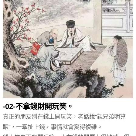
-02-
不拿錢財開玩笑。
真正的朋友別在錢上開玩笑，老話說“親兄弟明算
賬”，一牽扯上錢，事情就會變得複雜。