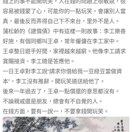
錢上的事不能開玩笑，人在錢的問題上很敏感，很
容易被錢蒙了心，可能你的一點玩笑，會讓別人當
真，最後反而弄得自己下不來台，里外不是人。
蒲松齡的《建償債》中有這樣一則故事：李工樂善
好施，有個同鄉叫王卓，常年僱傭在李工家中。
王卓整日遊手好閒，家裡越來越窮。
他像李工請求
賞賜接濟，李工總是答應他。
一日王卓對李工說“請求你借給我一豆綠豆當做資
本”，李工沒有推辭，開玩笑道送給他了。
後來一年過去了，王卓一點償還的意思都沒有。
不論親戚還是朋友，總會有不自覺的人。
在錢方面，要有一說一，不要拿錢開玩笑。